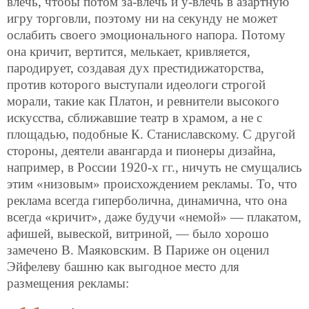
влечь, чтобы потом за-влечь и у-влечь в азартную
игру торговли, поэтому ни на секунду не может
ослабить своего эмоционального напора. Потому
она кричит, вертится, мелькает, кривляется,
пародирует, создавая дух престидижаторства,
против которого выступали идеологи строгой
морали, такие как Платон, и ревнители высокого
искусства, сближавшие театр в храмом, а не с
площадью, подобные К. Станиславскому. С другой
стороны, деятели авангарда и пионеры дизайна,
например, в России 1920-х гг., ничуть не смущались
этим «низовым» происхождением рекламы. То, что
реклама всегда гиперболична, динамична, что она
всегда «кричит», даже будучи «немой» — плакатом,
афишей, вывеской, витриной, — было хорошо
замечено В. Маяковским. В Париже он оценил
Эйфелеву башню как выгодное место для
размещения рекламы: