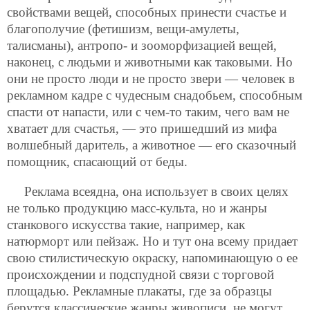
свойствами вещей, способных принести счастье и
благополучие (фетишизм, вещи-амулеты,
талисманы), антропо- и зооморфизацией вещей,
наконец, с людьми и животными как таковыми. Но
они не просто люди и не просто звери — человек в
рекламном кадре с чудесным снадобьем, способным
спасти от напасти, или с чем-то таким, чего вам не
хватает для счастья, — это пришедший из мифа
волшебный даритель, а животное — его сказочный
помощник, спасающий от беды.
Реклама всеядна, она использует в своих целях
не только продукцию масс-культа, но и жанры
станкового искусства такие, например, как
натюрморт или пейзаж. Но и тут она всему придает
свою стилистическую окраску, напоминающую о ее
происхождении и подспудной связи с торговой
площадью. Рекламные плакаты, где за образцы
берутся классические жанры живописи, не могут