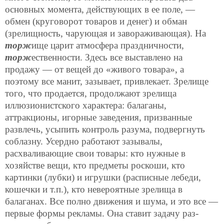
основных момента, действующих в ее поле, —
обмен (круговорот товаров и денег) и обман
(зрелищность, чарующая и завораживающая). На
торж
ище царит атмосфера праздничности,
торж
ественности. Здесь все выставлено на
продажу — от вещей до «живого товара», а
поэтому все манит, зазывает, привлекает. Зрелище
того, что продается, продолжают зрелища
иллюзионистского характера: балаганы,
аттракционы, игорные заведения, призванные
развлечь, усыпить контроль разума, подвергнуть
соблазну. Усердно работают зазывалы,
расхваливающие свои товары: кто нужные в
хозяйстве вещи, кто предметы роскоши, кто
картинки (лубки) и игрушки (расписные лебеди,
кошечки и т.п.), кто невероятные зрелища в
балаганах. Все полно движения и шума, и это все —
первые формы рекламы. Она ставит задачу раз-