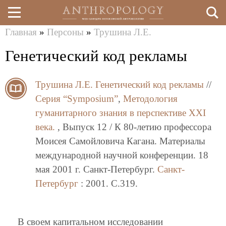
Главная
»
Персоны
»
Трушина Л.Е.
Перейти
Вы
Генетический код рекламы
к
здесь
основному
Трушина Л.Е.
Генетический код рекламы
//
содержанию
Серия “Symposium”
,
Методология
гуманитарного знания в перспективе XXI
века.
, Выпуск 12 / К 80-летию профессора
Моисея Самойловича Кагана. Материалы
международной научной конференции. 18
мая 2001 г. Санкт-Петербург.
Санкт-
Петербург
: 2001. C.319.
В своем капитальном исследовании