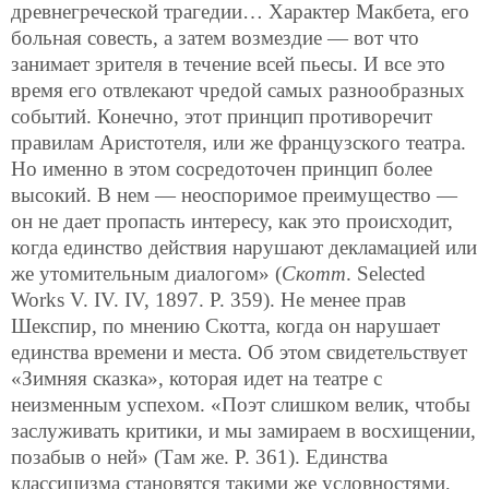
древнегреческой трагедии… Характер Макбета, его
больная совесть, а затем возмездие — вот что
занимает зрителя в течение всей пьесы. И все это
время его отвлекают чредой самых разнообразных
событий. Конечно, этот принцип противоречит
правилам Аристотеля, или же французского театра.
Но именно в этом сосредоточен принцип более
высокий. В нем — неоспоримое преимущество —
он не дает пропасть интересу, как это происходит,
когда единство действия нарушают декламацией или
же утомительным диалогом» (
Скотт
. Selected
Works V. IV. IV, 1897. P. 359). Не менее прав
Шекспир, по мнению Скотта, когда он нарушает
единства времени и места. Об этом свидетельствует
«Зимняя сказка», которая идет на театре с
неизменным успехом. «Поэт слишком велик, чтобы
заслуживать критики, и мы замираем в восхищении,
позабыв о ней» (Там же. Р. 361). Единства
классицизма становятся такими же условностями,