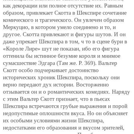
как декорации или полное отсутствие их. Равным
образом, привлекает Скотта в Шекспире сочетание
комического и трагического. Он увлечен образом
Меркуцио, в котором умело соединено и
то, и
другое. Скотта привлекают и фигуры шутов. И он
даже упрекает Шекспира в том, ч то в сцене бури в
«Короле Лире» шут не показан, ибо его фигура
оттенила бы истинное безумие короля и мнимое
сумасшествие Эдгара (Там же. Р. 369). Вальтер
Скотт особо подчеркивает достоинство
исторических хроник Шекспира, поскольку они
верно передают дух истории. Восторженно
отзывается он и о романтических комедиях. Наряду
с этим Вальтер Скотт признает, что в пьесах
Шекспира встречаются грубые выражения и порой
недопустимые оплошности вкуса. Но он объясняет
их особыми условиями жизни Шекспира,
недостатками его образования и вкусом зрителей,