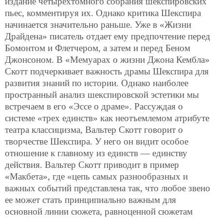
издание четырехтомного собрания шекспировских
пьес, комментируя их. Однако критика Шекспира
начинается значительно раньше. Уже в «Жизни
Драйдена» писатель отдает ему предпочтение перед
Бомонтом и Флетчером, а затем и перед Беном
Джонсоном. В «Мемуарах о жизни Джона Кембла»
Скотт подчеркивает важность драмы Шекспира для
развития знаний по истории. Однако наиболее
пространный анализ шекспировской эстетики мы
встречаем в его «Эссе о драме». Рассуждая о
системе «трех единств» как неотъемлемом атрибуте
театра классицизма, Вальтер Скотт говорит о
творчестве Шекспира. У него он видит особое
отношение к главному из единств — единству
действия. Вальтер Скотт приводит в пример
«Макбета», где «цепь самых разнообразных и
важных событий представлена так, что любое звено
ее может стать принципиально важным для
основной линии сюжета, равноценной сюжетам