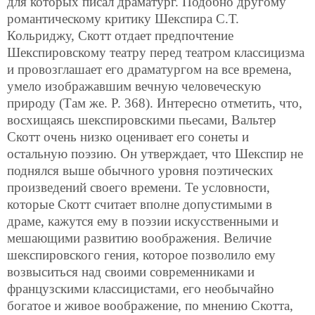
для которых писал драматург. Подобно другому
романтическому критику Шекспира С.Т.
Кольриджу, Скотт отдает предпочтение
Шекспировскому театру перед театром классицизма
и провозглашает его драматургом на все времена,
умело изображавшим вечную человеческую
природу (Там же. Р. 368). Интересно отметить, что,
восхищаясь шекспировскими пьесами, Вальтер
Скотт очень низко оценивает его сонеты и
остальную поэзию. Он утверждает, что Шекспир не
поднялся выше обычного уровня поэтических
произведений своего времени. Те условности,
которые Скотт считает вполне допустимыми в
драме, кажутся ему в поэзии искусственными и
мешающими развитию воображения. Величие
шекспировского гения, которое позволило ему
возвыситься над своими современниками и
французскими классицистами, его необычайно
богатое и живое воображение, по мнению Скотта,