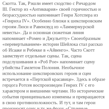
Скотта. Так, Рэшли имеет сходство с Ричардом
III. Гектор из «Антиквария» своей горячностью и
безрассудностью напоминает Генри Хотспера из
«Генриха IV». Особенно близки к шекспировским
героям Люси и Равенсвуд из «Ламмермурской
невесты». Да и основная сюжетная линия
напоминает «Ромео и Джульетту» Своеобразным
«перевертыванием» истории Шейлока стал рассказ
об Исааке и Ребекке в «Айвенго». Часто Скотт
заимствует отдельные сцены. Так, сцена
подслушивания в «Роб Рое» напоминает сцену
убийства Гамлетом Полония. Необычное
использование шекспировских героев и сцен
встречается в «Пертской красавице». Здесь в образе
герцога Ротсея воспроизведен Генрих IV с его
характером и внешними чертами. Но исторические
события принципиально изменены и
превращаются
в свою противоположность. И тут, и там герои
произносят одну и ту же фразу «Странные