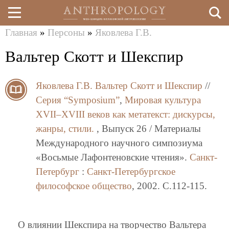
Главная
»
Персоны
»
Яковлева Г.В.
Перейти
Вы
Вальтер Скотт и Шекспир
к
здесь
основному
Яковлева Г.В.
Вальтер Скотт и Шекспир
//
содержанию
Серия “Symposium”
,
Мировая культура
XVII–XVIII веков как метатекст: дискурсы,
жанры, стили.
, Выпуск 26 / Материалы
Международного научного симпозиума
«Восьмые Лафонтеновские чтения».
Санкт-
Петербург
:
Санкт-Петербургское
философское общество
, 2002. C.112-115.
О влиянии Шекспира на творчество Вальтера