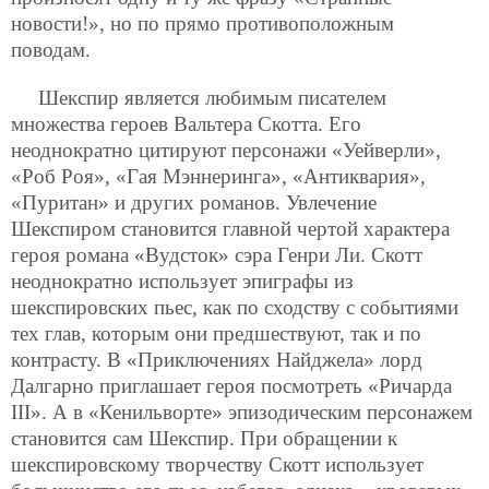
новости!», но по прямо противоположным
поводам.
Шекспир является любимым писателем
множества героев Вальтера Скотта. Его
неоднократно цитируют персонажи «Уейверли»,
«Роб Роя», «Гая Мэннеринга», «Антиквария»,
«Пуритан» и других романов. Увлечение
Шекспиром становится главной чертой характера
героя романа «Вудсток» сэра Генри Ли. Скотт
неоднократно использует эпиграфы из
шекспировских пьес, как по сходству с событиями
тех глав, которым они предшествуют, так и по
контрасту. В «Приключениях Найджела» лорд
Далгарно приглашает героя посмотреть «Ричарда
III». А в «Кенильворте» эпизодическим персонажем
становится сам Шекспир. При обращении к
шекспировскому творчеству Скотт использует