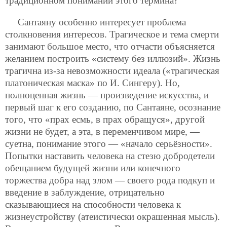
традиционном понимании этого термина?
Сантаяну особенно интересует проблема
столкновения интересов. Трагическое и тема смерти
занимают большое место, что отчасти объясняется
желанием построить «систему без иллюзий». Жизнь
трагична из-за невозможности идеала («трагическая
платоническая маска» по И. Сингеру). Но,
полноценная жизнь — произведение искусства, и
первый шаг к его созданию, по Сантаяне, осознание
того, что «прах есмь, в прах обращуся», другой
жизни не будет, а эта, в переменчивом мире, —
суетна, понимание этого — «начало серьёзности».
Попытки наставить человека на стезю добродетели
обещанием будущей жизни или конечного
торжества добра над злом — своего рода подкуп и
введение в заблуждение, отрицательно
сказывающиеся на способности человека к
жизнеустройству (атеистически окрашенная мысль).