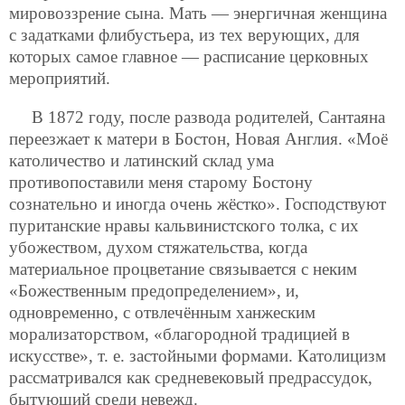
мировоззрение сына. Мать — энергичная женщина
с задатками флибустьера, из тех верующих, для
которых самое главное — расписание церковных
мероприятий.
В 1872 году, после развода родителей, Сантаяна
переезжает к матери в Бостон, Новая Англия. «Моё
католичество и латинский склад ума
противопоставили меня старому Бостону
сознательно и иногда очень жёстко». Господствуют
пуританские нравы кальвинистского толка, с их
убожеством, духом стяжательства, когда
материальное процветание связывается с неким
«Божественным предопределением», и,
одновременно, с отвлечённым ханжеским
морализаторством, «благородной традицией в
искусстве», т. е. застойными формами. Католицизм
рассматривался как средневековый предрассудок,
бытующий среди невежд.