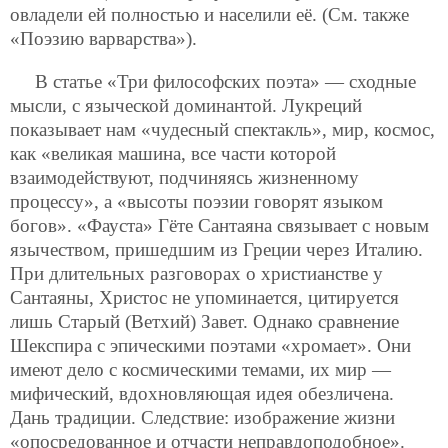
овладели ей полностью и населили её. (См. также
«Поэзию варварства»).
В статье «Три философских поэта» — сходные
мысли, с языческой доминантой. Лукреций
показывает нам «чудесный спектакль», мир, космос,
как «великая машина, все части которой
взаимодействуют, подчиняясь жизненному
процессу», а «высоты поэзии говорят языком
богов». «Фауста» Гёте Сантаяна связывает с новым
язычеством, пришедшим из Греции через Италию.
При длительных разговорах о христианстве у
Сантаяны, Христос не упоминается, цитируется
лишь Старый (Ветхий) Завет. Однако сравнение
Шекспира с эпическими поэтами «хромает». Они
имеют дело с космическими темами, их мир —
мифический, вдохновляющая идея обезличена.
Дань традиции. Следствие: изображение жизни
«опосредованное и отчасти неправдоподобное».