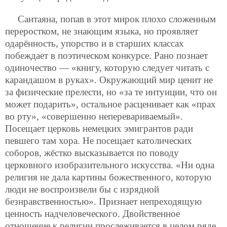
Сантаяна, попав в этот мирок плохо сложенным
переростком, не знающим языка, но проявляет
одарённость, упорство и в старших классах
побеждает в поэтическом конкурсе. Рано познает
одиночество — «книгу, которую следует читать с
карандашом в руках». Окружающий мир ценит не
за физические прелести, но «за те интуиции, что он
может подарить», остальное расценивает как «прах
во рту», «совершенно неперевариваемый».
Посещает церковь немецких эмигрантов ради
певшего там хора. Не посещает католических
соборов, жёстко высказывается по поводу
церковного изобразительного искусства. «Ни одна
религия не дала картины божественного, которую
люди не воспроизвели бы с изрядной
безнравственностью». Признает непреходящую
ценность надчеловеческого. Двойственное
отношение к религии прослеживается в целом ряде