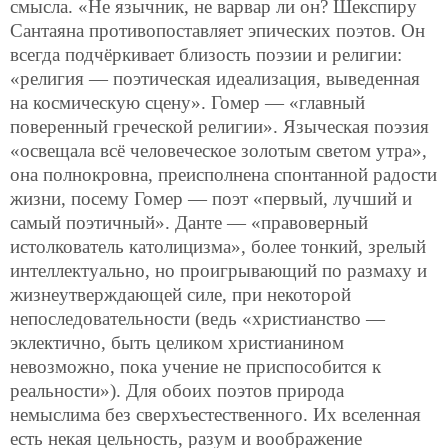
смысла. «Не язычник, не варвар ли он? Шекспиру
Сантаяна противопоставляет эпических поэтов. Он
всегда подчёркивает близость поэзии и религии:
«религия — поэтическая идеализация, выведенная
на космическую сцену». Гомер — «главный
поверенный греческой религии». Языческая поэзия
«освещала всё человеческое золотым светом утра»,
она полнокровна, преисполнена спонтанной радости
жизни, посему Гомер — поэт «первый, лучший и
самый поэтичный». Данте — «правоверный
истолкователь католицизма», более тонкий, зрелый
интеллектуально, но проигрывающий по размаху и
жизнеутверждающей силе, при некоторой
непоследовательности (ведь «христианство —
эклектично, быть целиком христианином
невозможно, пока учение не приспособится к
реальности»). Для обоих поэтов природа
немыслима без сверхъестественного. Их вселенная
есть некая цельность, разум и воображение