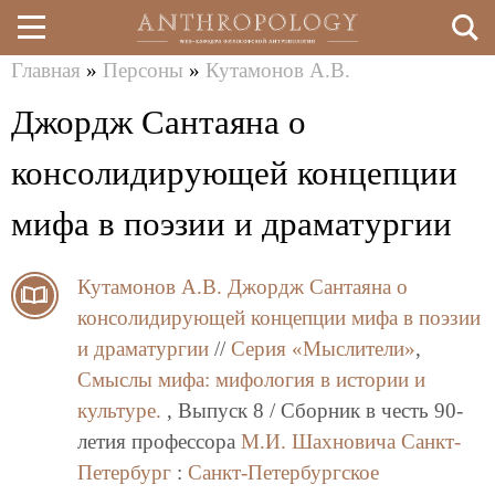
Главная
»
Персоны
»
Кутамонов А.В.
Перейти
Вы
Джордж Сантаяна о
к
здесь
основному
консолидирующей концепции
содержанию
мифа в поэзии и драматургии
Кутамонов А.В.
Джордж Сантаяна о
консолидирующей концепции мифа в поэзии
и драматургии
//
Серия «Мыслители»
,
Смыслы мифа: мифология в истории и
культуре.
, Выпуск 8 / Сборник в честь 90-
летия профессора
М.И. Шахновича
Санкт-
Петербург
:
Санкт-Петербургское