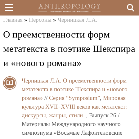
Главная
»
Персоны
»
Черницкая Л.А.
Перейти
Вы
О преемственности форм
к
здесь
основному
метатекста в поэтике Шекспира
содержанию
и «нового романа»
Черницкая Л.А.
О преемственности форм
метатекста в поэтике Шекспира и «нового
романа»
//
Серия “Symposium”
,
Мировая
культура XVII–XVIII веков как метатекст:
дискурсы, жанры, стили.
, Выпуск 26 /
Материалы Международного научного
симпозиума «Восьмые Лафонтеновские