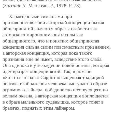
(
Sarraute N.
Martereau. P., 1978. P. 78).
Характерными символами при
противопоставлении авторской концепции бытия
общепринятой являются образы слабости как
авторского миропонимания и силы как
общепринятого, что и понятно: общепринятая
концепция сильна своим повсеместным признанием,
а авторская концепция, которая пока такого
признания еще не имеет, вследствие этого слаба.
Она одинока в утверждении новой истины, которая
идет вразрез общепринятой. Так, в романе
«Золотые плоды» Саррот освященная традицией
поэтика изображения человека выступает в образе
огромного лайнера, победоносно шествующего по
волнам океана, а авторская концепция воплощается
в образе маленького суденышка, которое тонет в
брызгах, поднятых этим лайнером.