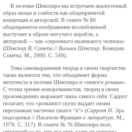
В поэтике Шекспира мы встречаем аналогичный
образ мощи и слабости как общепринятой
концепции и авторской. В сонете № 80
общепринятое изображение возлюбленной
выступает в образе могучего корабля, а
авторской — как «скромного маленького челнока»
(
Шекспир В.
Сонеты //
Вильям Шекспир.
Комедии.
Сонеты. М., 2000. С. 549).
Тема самовыражения творца в своем творчестве
также являются тем, что объединяет форма
метатекста в поэтике Шекспира и «нового романа».
С точки зрения новороманистов, творец в своих
произведениях выражает лишь самого себя. Саррот
полагает, что «романист скупо выдает своим
персонажам частички своего “я”» (
Саррот Н.
Эра
подозренья // Писатели Франции о литературе. М.,
1978. С. 317). В сонете № 76 Шекспира поэт,
сетующий на то, что его стих далек от новизны,