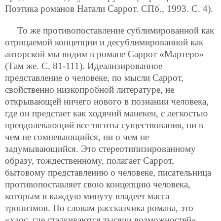
Поэтика романов Натали Саррот. СПб., 1993. С. 4).
То же противопоставление сублимированной как
отрицаемой концепции и десублимированной как
авторской мы видим в романе Саррот «Мартеро»
(Там же. С. 81-111). Идеализированное
представление о человеке, по мысли Саррот,
свойственно низкопробной литературе, не
открывающей ничего нового в познании человека,
где он предстает как ходячий манекен, с легкостью
преодолевающий все тяготы существования, ни в
чем не сомневающийся, ни о чем не
задумывающийся. Это стереотипизированному
образу, тождественному, полагает Саррот,
бытовому представлению о человеке, писательница
противопоставляет свою концепцию человека,
которым в каждую минуту владеет масса
тропизмов. По словам рассказчика романа, это
«хаос, где сталкиваются тысячи возможностей»