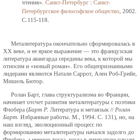
чтения».
Санкт-Петербург
:
Санкт-
Петербургское философское общество
, 2002.
C.115-118.
Металитература окончательно сформировалась в
ХХ веке, и ее яркое выражение — это французская
литература авангарда середины века, к которой мы
относим и «новый роман». Его общепризнанными
лидерами являются Натали Саррот, Ален Роб-Грийе,
Мишель Бютор.
Ролан Барт, глава структурализма во Франции,
начинает отсчет развития металитературы с поэтики
Флобера (
Барт Р.
Литература и метаязык //
Ролан
Барт
. Избранные работы. М., 1994. С. 131), но, на
наш взгляд, эволюционный процесс по
формированию металитературы начался задолго до
Флобера, а именно тогда, когда в литературе начали