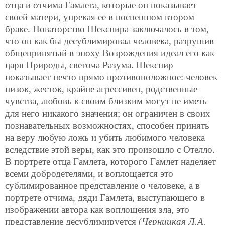
отца и отчима Гамлета, которые он показывает
своей матери, упрекая ее в поспешном втором
браке. Новаторство Шекспира заключалось в том,
что он как бы десублимировал человека, разрушив
общепринятый в эпоху Возрождения идеал его как
царя Природы, светоча Разума. Шекспир
показывает нечто прямо противоположное: человек
низок, жесток, крайне агрессивен, родственные
чувства, любовь к своим близким могут не иметь
для него никакого значения; он ограничен в своих
познавательных возможностях, способен принять
на веру любую ложь и убить любимого человека
вследствие этой веры, как это произошло с Отелло.
В портрете отца Гамлета, которого Гамлет наделяет
всеми добродетелями, и воплощается это
сублимированное представление о человеке, а в
портрете отчима, дяди Гамлета, выступающего в
изображении автора как воплощения зла, это
представление десублимируется (
Черницкая Л.А.