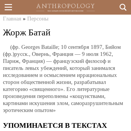
Главная
»
Персоны
Перейти
Вы
Жорж Батай
к
здесь
основному
(фр. Georges Bataille; 10 сентября 1897, Бийом
содержанию
(фр.)русск., Овернь, Франция — 9 июля 1962,
Париж, Франция) — французский философ и
писатель левых убеждений, который занимался
исследованием и осмыслением иррациональных
сторон общественной жизни, разрабатывал
категорию «священного». Его литературные
произведения переполнены «кощунствами,
картинами искушения злом, саморазрушительным
эротическим опытом»
УПОМИНАЕТСЯ В ТЕКСТАХ