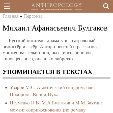
Главная
»
Персоны
Перейти
Вы
Михаил Афанасьевич Булгаков
к
здесь
основному
Русский писатель, драматург, театральный
содержанию
режиссёр и актёр. Автор повестей и рассказов,
множества фельетонов, пьес, инсценировок,
киносценариев, оперных либретто.
УПОМИНАЕТСЯ В ТЕКСТАХ
Уваров М.С.
Атактический синдром, или
Похороны Винни-Пуха
Науменко Н.В.
М.А.Булгаков и М.М.Бахтин:
момент соприкосновения (по роману