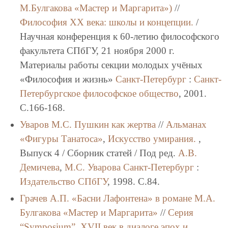
М.Булгакова «Мастер и Маргарита»)
//
Философия XX века: школы и концепции.
/
Научная конференция к 60-летию философского
факультета СПбГУ, 21 ноября 2000 г.
Материалы работы секции молодых учёных
«Философия и жизнь»
Санкт-Петербург
:
Санкт-
Петербургское философское общество
, 2001.
C.166-168.
Уваров М.С.
Пушкин как жертва
//
Альманах
«Фигуры Танатоса»
,
Искусство умирания.
,
Выпуск 4 / Сборник статей / Под ред.
А.В.
Демичева
,
М.С. Уварова
Санкт-Петербург
:
Издательство СПбГУ
, 1998. C.84.
Грачев А.П.
«Басни Лафонтена» в романе М.А.
Булгакова «Мастер и Маргарита»
//
Серия
“Symposium”
,
XVII век в диалоге эпох и