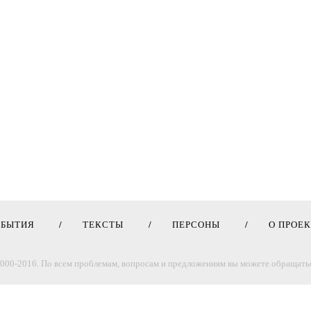
ОБЫТИЯ
ТЕКСТЫ
ПЕРСОНЫ
О ПРОЕ
000-2016. По всем проблемам, вопросам и предложениям вы можете обращатьс