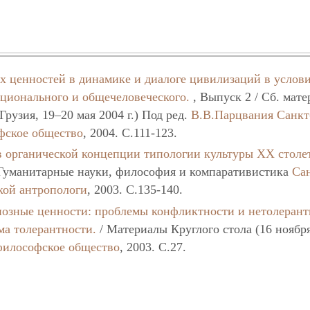
х ценностей в динамике и диалоге цивилизаций в услов
ционального и общечеловеческого.
, Выпуск 2 / Сб. мат
Грузия, 19–20 мая 2004 г.) Под ред.
В.В.Парцвания
Санкт
фское общество
, 2004. C.111-123.
в органической концепции типологии культуры ХХ столе
Гуманитарные науки, философия и компаративистика
Са
кой антропологи
, 2003. C.135-140.
иозные ценности: проблемы конфликтности и нетолерант
ма толерантности.
/ Материалы Круглого стола (16 ноября
философское общество
, 2003. C.27.