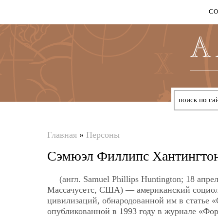
С
Главная
»
Персоны
Вы
Сэмюэл Филлипс Хантингто
здесь
(англ. Samuel Phillips Huntington; 18 а
Массачусетс, США) — американский социоло
цивилизаций, обнародованной им в статье «С
опубликованной в 1993 году в журнале «Фор