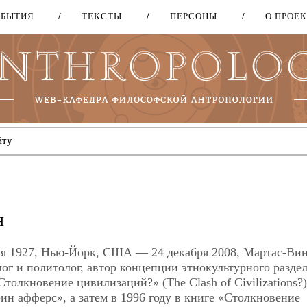
ОБЫТИЯ
ТЕКСТЫ
ПЕРСОНЫ
О ПРОЕ
Перейти
к
основному
содержанию
н
преля 1927, Нью-Йорк, США — 24 декабря 2008, Мартас-Ви
г и политолог, автор концепции этнокультурного разде
толкновение цивилизаций?» (The Clash of Civilizations?)
ин афферс», а затем в 1996 году в книге «Столкновение