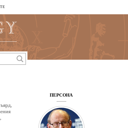
КТЕ
ПЕРСОНА
нъярд,
ления
,