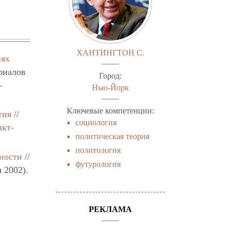
ХАНТИНГТОН С.
иях
ериалов
Город:
-
Нью-Йорк
Ключевые компетенции:
тия
//
социология
нкт-
политическая теория
политология
ности
//
футурология
 2002).
РЕКЛАМА