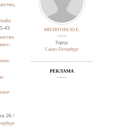
щество
,
Studia
35-43.
МИЛЮТИН Ю.Е.
анство
Город:
анкт-
Санкт-Петербург
огию:
РЕКЛАМА
ие
ское
к 26 /
ербург