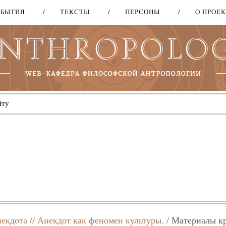
ОБЫТИЯ
ТЕКСТЫ
ПЕРСОНЫ
О ПРОЕ
Перейти
к
основному
содержанию
некдота
//
Анекдот как феномен культуры.
/ Материалы кр