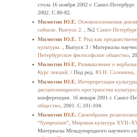
стола 16 ноября 2002 г. Санкт-Петербург.
2002. C.80-82.
Милютин Ю.Е.
Основоположения деизм
culturae. Выпуск 2.
, №2
Санкт-Петербур
Милютин Ю.Е.
Т. Рид как предшествен
культуры.
, Выпуск 3 / Материалы научн
Петербургское философское общество
, 2
Милютин Ю.Е.
Размышление о вербаль
Курс лекций.
/ Под ред.
Ю.Н. Солонина
,
Милютин Ю.Е.
Интерпретация культур
дисциплинарного пространства культуро
конференции. 16 января 2001 г. Санкт-П
общество
, 2001. C.101-104.
Милютин Ю.Е.
Своеобразие религиозно
“Symposium”
,
Мировая культура XVII–XVI
Материалы Международного научного си