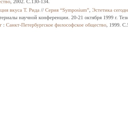
ество
, 2002. C.130-134.
ция вкуса Т. Рида
//
Серия “Symposium”
,
Эстетика сегодн
териалы научной конференции. 20-21 октября 1999 г. Тез
г
:
Санкт-Петербургское философское общество
, 1999. C.