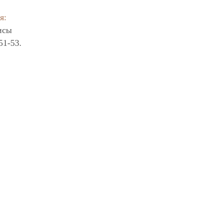
я:
исы
51-53.