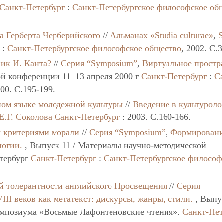
Санкт-Петербург
:
Санкт-Петербургское философское об
а Герберта Черберийского
//
Альманах «Studia culturae»
,
г
:
Санкт-Петербургское философское общество
, 2002. C.
ник И. Канта?
//
Серия “Symposium”
,
Виртуальное простр
ой конференции 11–13 апреля 2000 г
Санкт-Петербург
:
С
000. C.195-199.
ном языке молодежной культуры
//
Введение в культурол
Е.Г. Соколова
Санкт-Петербург
: 2003. C.160-166.
ы критериями морали
//
Серия “Symposium”
,
Формирован
логии.
, Выпуск 11 / Материалы научно-методической
етербург
Санкт-Петербург
:
Санкт-Петербургское философ
й толерантности английского Просвещения
//
Серия
II веков как метатекст: дискурсы, жанры, стили.
, Выпус
мпозиума «Восьмые Лафонтеновские чтения».
Санкт-Пет