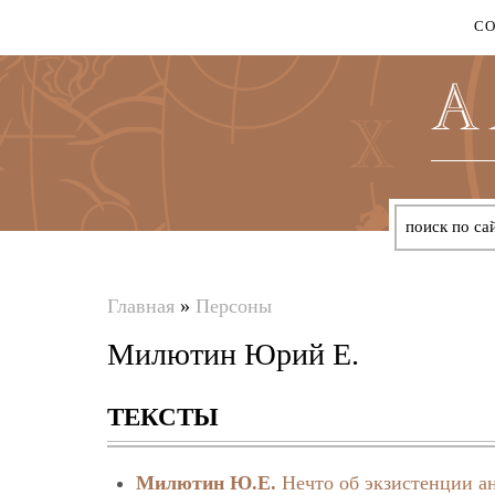
С
Главная
»
Персоны
Вы
Милютин Юрий Е.
здесь
ТЕКСТЫ
Милютин Ю.Е.
Нечто об экзистенции а