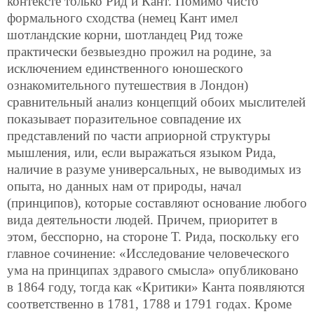
контексте только Рид и Кант. Помимо чисто
формального сходства (немец Кант имел
шотландские корни, шотландец Рид тоже
практически безвыездно прожил на родине, за
исключением единственного юношеского
ознакомительного путешествия в Лондон)
сравнительный анализ концепций обоих мыслителей
показывает поразительное совпадение их
представлений по части априорной структуры
мышления, или, если выражаться языком Рида,
наличие в разуме универсальных, не выводимых из
опыта, но данных нам от природы, начал
(принципов), которые составляют основание любого
вида деятельности людей. Причем, приоритет в
этом, бесспорно, на стороне Т. Рида, поскольку его
главное сочинение: «Исследование человеческого
ума на принципах здравого смысла» опубликовано
в 1864 году, тогда как «Критики» Канта появляются
соответственно в 1781, 1788 и 1791 годах. Кроме