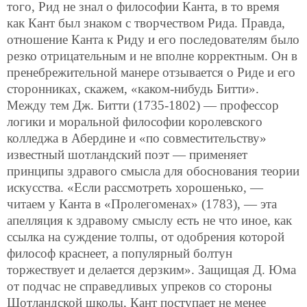
того, Рид не знал о философии Канта, в то время
как Кант был знаком с творчеством Рида. Правда,
отношение Канта к Риду и его последователям было
резко отрицательным и не вполне корректным. Он в
пренебрежительной манере отзывается о Риде и его
сторонниках, скажем, «каком-нибудь Битти».
Между тем Дж. Битти (1735-1802) — профессор
логики и моральной философии королевского
колледжа в Абердине и «по совместительству»
известный шотландский поэт — применяет
принципы здравого смысла для обоснования теории
искусства. «Если рассмотреть хорошенько, —
читаем у Канта в «Пролегоменах» (1783), — эта
апелляция к здравому смыслу есть не что иное, как
ссылка на суждение толпы, от одобрения которой
философ краснеет, а популярный болтун
торжествует и делается дерзким». Защищая Д. Юма
от подчас не справедливых упреков со стороны
Шотландской школы, Кант поступает не менее