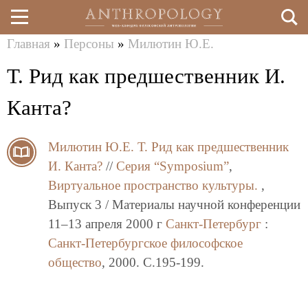
Главная
»
Персоны
»
Милютин Ю.Е.
Перейти
Вы
Т. Рид как предшественник И.
к
здесь
основному
Канта?
содержанию
Милютин Ю.Е.
Т. Рид как предшественник
И. Канта?
//
Серия “Symposium”
,
Виртуальное пространство культуры.
,
Выпуск 3 / Материалы научной конференции
11–13 апреля 2000 г
Санкт-Петербург
:
Санкт-Петербургское философское
общество
, 2000. C.195-199.