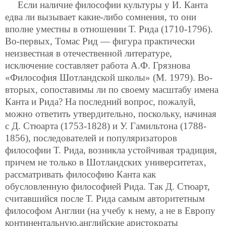
Если наличие философии культуры у И. Канта
едва ли вызывает какие-либо сомнения, то они
вполне уместны в отношении Т. Рида (1710-1796).
Во-первых, Томас Рид — фигура практически
неизвестная в отечественной литературе,
исключение составляет работа А.Ф. Грязнова
«Философия Шотландской школы» (М. 1979). Во-
вторых, сопоставимы ли по своему масштабу имена
Канта и Рида? На последний вопрос, пожалуй,
можно ответить утвердительно, поскольку, начиная
с Д. Стюарта (1753-1828) и У. Гамильтона (1788-
1856), последователей и популяризаторов
философии Т. Рида,
возникла устойчивая традиция,
причем не только в Шотландских университетах,
рассматривать философию Канта как
обусловленную философией Рида. Так Д. Стюарт,
считавшийся после Т. Рида самым авторитетным
философом Англии (на учебу к нему, а не в Европу
континентальную,английские аристократы