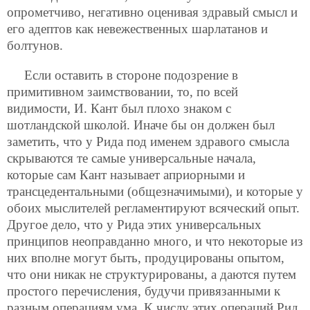
опрометчиво, негативно оценивая здравый смысл и
его адептов как невежественных шарлатанов и
болтунов.
Если оставить в стороне подозрение в
примитивном заимствовании, то, по всей
видимости, И. Кант был плохо знаком с
шотландской школой.
Иначе бы он должен был
заметить, что у Рида под именем здравого смысла
скрываются те самые универсальные начала,
которые сам Кант называет априорными и
трансцедентальными (общезначимыми), и которые у
обоих мыслителей регламентируют всяческий опыт.
Другое дело, что у Рида этих универсальных
принципов неоправданно много, и что некоторые из
них вполне могут быть, продуцированы опытом,
что они никак не структурированы, а даются путем
простого перечисления, будучи привязанными к
разным операциям ума. К числу этих операций Рид