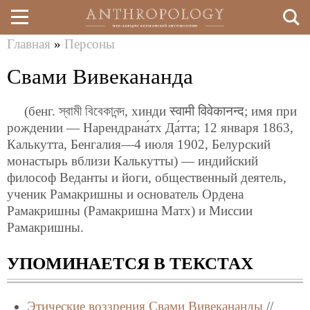
Главная
»
Персоны
Перейти
Вы
Свами Вивекананда
к
здесь
основному
(бенг. স্বামী বিবেকানন্দ, хинди स्वामी विवेकानन्द; имя при
содержанию
рождении — Нарендрана́тх Да́тта; 12 января 1863,
Калькутта, Бенгалия—4 июля 1902, Белурский
монастырь вблизи Калькутты) — индийский
философ Веданты и йоги, общественный деятель,
ученик Рамакришны и основатель Ордена
Рамакришны (Рамакришна Матх) и Миссии
Рамакришны.
УПОМИНАЕТСЯ В ТЕКСТАХ
Этические воззрения Свами Вивекананды
//