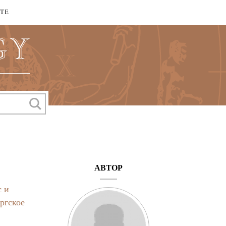
КТЕ
АВТОР
 и
ргское