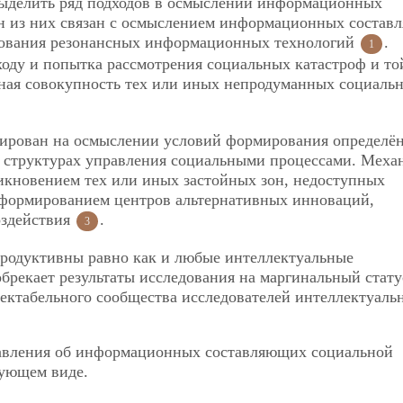
выделить ряд подходов в осмыслении информационных
н из них связан с осмыслением информационных состав
ьзования резонансных информационных технологий
.
1
оду и попытка рассмотрения социальных катастроф и то
нная совокупность тех или иных непродуманных социальн
тирован на осмыслении условий формирования определё
 структурах управления социальными процессами. Меха
икновением тех или иных застойных зон, недоступных
 формированием центров альтернативных инноваций,
оздействия
.
3
 продуктивны равно как и любые интеллектуальные
брекает результаты исследования на маргинальный стату
пектабельного сообщества исследователей интеллектуаль
авления об информационных составляющих социальной
дующем виде.