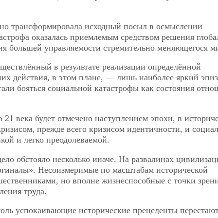
ьно трансформировала исходный посыл в осмыслении
тастрофа оказалась приемлемым средством решения глоб
ия большей управляемости стремительно меняющегося м
уществлённый в результате реализации определённой
х действия, в этом плане, — лишь наиболее яркий эпиз
тали бояться социальной катастрофы как состояния отно
ло 21 века будет отмечено наступлением эпохи, в историч
ризисом, прежде всего кризисом идентичности, и социа
нкой и легко преодолеваемой.
ело обстояло несколько иначе. На развалинах цивилизац
ргиналы». Несоизмеримые по масштабам исторической
шественниками, но вполне жизнеспособные с точки зрен
ления труда.
толь успокаивающие исторические прецеденты перестаю