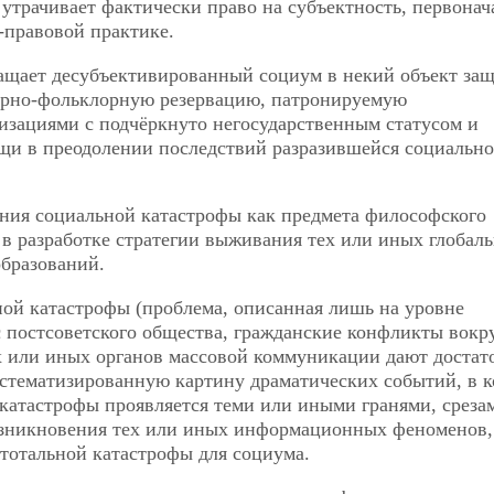
 утрачивает фактически право на субъектность, первонач
-правовой практике.
ащает десубъективированный социум в некий объект за
ьтурно-фольклорную резервацию, патронируемую
зациями с подчёркнуто негосударственным статусом и
щи в преодолении последствий разразившейся социальн
ания социальной катастрофы как предмета философского
 в разработке стратегии выживания тех или иных
глобал
образований.
й катастрофы (проблема, описанная лишь на уровне
 постсоветского общества, гражданские конфликты вокр
х или иных органов массовой коммуникации дают достат
истематизированную картину драматических событий, в 
атастрофы проявляется теми или иными гранями, среза
возникновения тех или иных информационных феноменов,
тотальной катастрофы для социума.