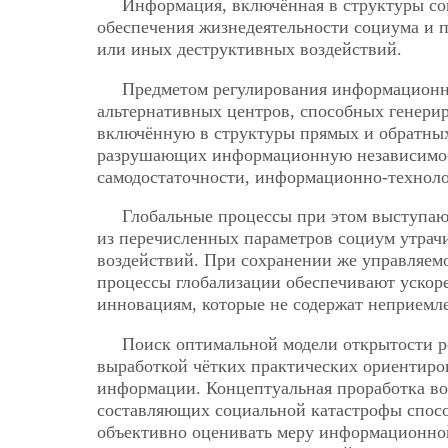
Информация, включённая в структуры соц
обеспечения жизнедеятельности социума и п
или иных деструктивных воздействий.
Предметом регулирования информационн
альтернативных центров, способных генери
включённую в структуры прямых и обратных 
разрушающих информационную независимост
самодостаточности, информационно-техноло
Глобальные процессы при этом выступают
из перечисленных параметров социум утрач
воздействий. При сохранении же управляем
процессы глобализации обеспечивают ускор
инновациям, которые не содержат неприемл
Поиск оптимальной модели открытости ро
выработкой чётких практических ориентиро
информации. Концептуальная проработка в
составляющих социальной катастрофы спосо
объективно оценивать меру информационно