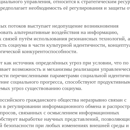
иального управления, относится к стратегическим ресу
редполагает необходимость её регулирования и защиты о
ых потоков выступает недопущение возникновения
ровать альтернативные воздействия на информацию,
связей путём использования резонансных технологий, а
ь социума в части культурной идентичности, концепту
гической конкурентоспособности.
 как источник определённых угроз при условии, что по
ивает возможность и механизмы реализации управленчес
ости перечисленными параметрами социальной идентичн
ение социального прогресса, способствуют продуктивны
емых угроз существованию социума.
ссийского гражданского общества неразрывно связан с
в в регулировании информационного обмена и распрост
опросов, связанных с осмыслением информационных
бствует выработке научных представлений, позволяющи
й безопасности при любых изменениях внешней среды и