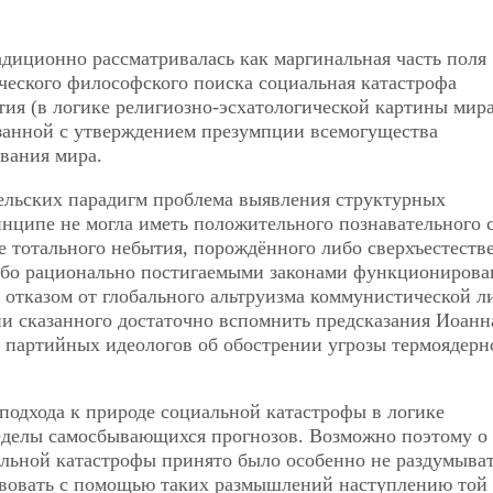
диционно рассматривалась как маргинальная часть поля
ческого философского поиска социальная катастрофа
тия (в логике религиозно-эсхатологической картины мира
язанной с утверждением презумпции всемогущества
вания мира.
ельских парадигм проблема выявления структурных
ципе не могла иметь положительного познавательного с
е тотального небытия, порождённого либо сверхъестест
ибо рационально постигаемыми законами функционирова
о отказом от глобального альтруизма коммунистической л
и сказанного достаточно вспомнить предсказания Иоанн
я партийных идеологов об обострении угрозы термоядерн
подхода к природе социальной катастрофы в логике
еделы самосбывающихся прогнозов. Возможно поэтому о
льной катастрофы принято было особенно не раздумыват
ствовать с помощью таких размышлений наступлению той