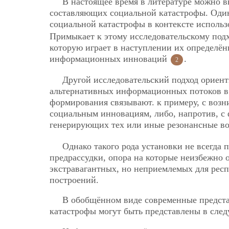
В настоящее время в литературе можно 
составляющих социальной катастрофы. Оди
социальной катастрофы в контексте испол
Примыкает к этому исследовательскому подх
которую играет в наступлении их определё
информационных инноваций
.
2
Другой исследовательский подход ориен
альтернативных информационных потоков в
формирования связывают. к примеру, с возн
социальным инновациям, либо, напротив, с
генерирующих тех или иные резонансные в
Однако такого рода установки не всегда
предрассудки, опора на которые
неизбежно о
экстравагантных, но неприемлемых для рес
построений.
В обобщённом виде современные предст
катастрофы могут быть представлены в сле