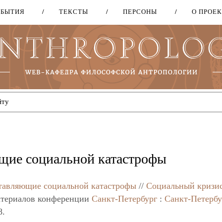
ОБЫТИЯ
ТЕКСТЫ
ПЕРСОНЫ
О ПРОЕ
Перейти
к
основному
содержанию
ие социальной катастрофы
авляющие социальной катастрофы
//
Социальный кризис
атериалов конференции
Санкт-Петербург
:
Санкт-Петербу
8.