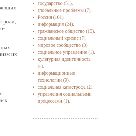
государство
(51),
ляющих
глобальные проблемы
(7),
Россия
(101),
й роли,
информация
(24),
о-
гражданское общество
(15),
социальный кризис
(7),
мировое сообщество
(3),
нных
социальное управление
(1),
низм их
культурная идентичность
(4),
информационные
технологии
(9),
социальная катастрофа
(2),
с
управления социальными
ных
процессами
(1),