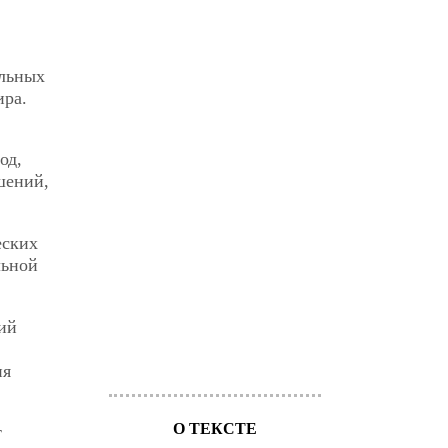
альных
ира.
од,
шений,
еских
льной
ий
ия
О ТЕКСТЕ
т