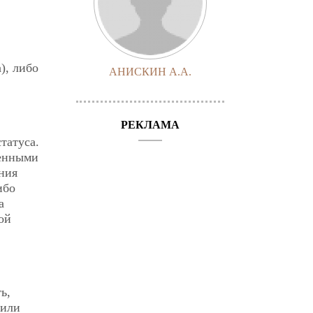
), либо
АНИСКИН А.А.
РЕКЛАМА
татуса.
венными
ния
ибо
а
ой
ь,
 или