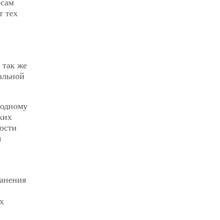
рсам
т тех
 так же
альной
 одному
ких
ости
м
ранения
х