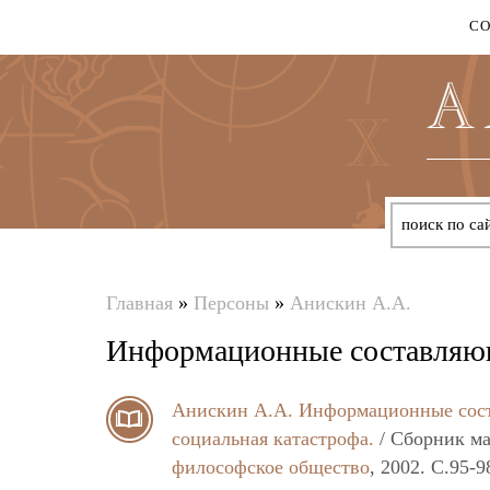
С
Главная
»
Персоны
»
Анискин А.А.
Вы
Информационные составляющ
здесь
Анискин А.А.
Информационные сост
социальная катастрофа.
/ Сборник м
философское общество
, 2002. C.95-9