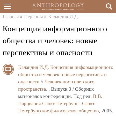
Главная
»
Персоны
»
Каландия И.Д.
Перейти
Вы
Концепция информационного
к
здесь
основному
общества и человек: новые
содержанию
перспективы и опасности
Каландия И.Д.
Концепция информационного
общества и человек: новые перспективы и
опасности
//
Человек постсоветского
пространства.
, Выпуск 3 / Сборник
материалов конференции. Под ред.
В.В.
Парцвания
Санкт-Петербург
:
Санкт-
Петербургское философское общество
, 2005.