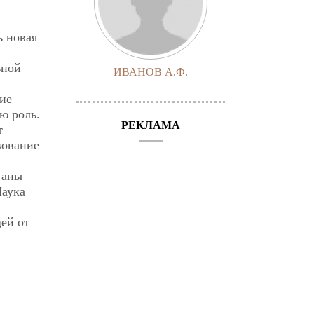
ь новая
ьной
ИВАНОВ А.Ф.
ние
ю роль.
РЕКЛАМА
т
вование
ганы
Наука
ей от