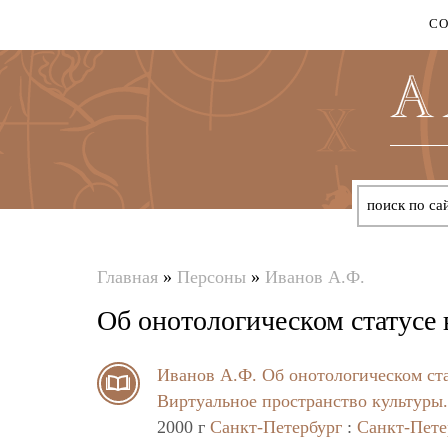
С
Главная
»
Персоны
»
Иванов А.Ф.
Вы
Об онотологическом статусе
здесь
Иванов А.Ф.
Об онотологическом ст
Виртуальное пространство культуры.
2000 г
Санкт-Петербург
:
Санкт-Пете