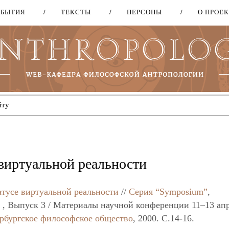
ОБЫТИЯ
ТЕКСТЫ
ПЕРСОНЫ
О ПРОЕ
Перейти
к
основному
содержанию
 виртуальной реальности
атусе виртуальной реальности
//
Серия “Symposium”
,
, Выпуск 3 / Материалы научной конференции 11–13 ап
рбургское философское общество
, 2000. C.14-16.