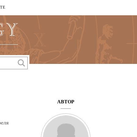
КТЕ
АВТОР
реля