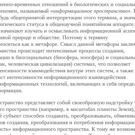
венно-временных отношений в биологических и социаль
феномен, называемый «
информационное пространство
». 
будь общепринятой интерпретации этого термина, а знач
огического статуса в общенаучной понятийном аппарате.
 начинают изучать и осмысливать информационной аспе
вой природе и обществе. Поэтому к термину
носиться как к метафоре. Смысл данной метафоры заклю
транства происходит интенсивные процессы создания,
ации в биосоциальных (биосфера, ноосфера) и социальн
ан, человеческая цивилизация) системах, что позволяет
тенсивности взаимодействия внутри этих систем, а также
ост интенсивности информационного взаимодействия
 информационных технологий, включающих в себя опред
формации.
странство представляет собой своеобразную надстройку 
о пространства (например, в масштабах планеты Земля),
 субъект способен создавать, преобразовывать, обменив
ов создания, преобразования и потребления информации,
ность» информационного пространства. К тому же возмо