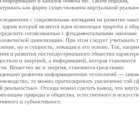
я информацией и каналов обмена ею. Таким образом,
тривать как форму существования виртуальной реально
 соединении с современными взглядами на развитие нашл
, ядром которой является идея
коэволюции природы и об
определить согласованные с фундаментальными законами
еловеческой цивилизации. При этом следует учитывать т
вление, но и сущность, лежащая в его основе. Так, напри
ения и развития
постиндустриального общества характери
ством и энергией, а информацией, которая становится
ти. Вещество же и энергия, становятся средствами
енденцию развития информационных технологий — сниж
роизводство, то можно прогнозировать увеличение той с
ой реальностью». Отсюда можно сделать вывод, что вирту
оэволюции природы и общества, естественного и искусств
тивного и субъективного.