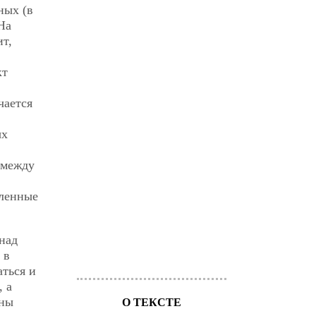
ных (в
На
ит,
кт
чается
ых
 между
еленные
над
 в
аться и
 а
жны
О ТЕКСТЕ