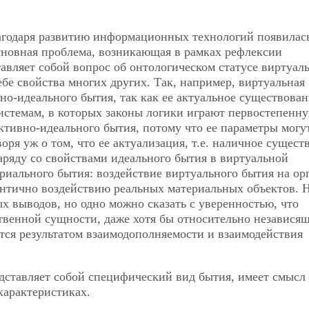
лагодаря развитию информационных технологий появилас
сновная проблема, возникающая в рамках рефлексии
тавляет собой вопрос об онтологическом статусе виртуал
ебе свойства многих других. Так, например, виртуальная
но-идеального бытия, так как ее актуальное существова
стемам, в которых законы логики играют первостепенну
ективно-идеального бытия, потому что ее параметры могу
оря уж о том, что ее актуализация, т.е. наличное сущест
Наряду со свойствами идеального бытия в виртуальной
ериального бытия: воздействие виртуального бытия на ор
ентично воздействию реальных материальных объектов. 
х выводов, но одно можно сказать с уверенностью, что
ственной сущности, даже хотя бы относительно независящ
тся результатом взаимодополняемости и взаимодействия
едставляет собой специфический вид бытия, имеет смысл
характеристиках.