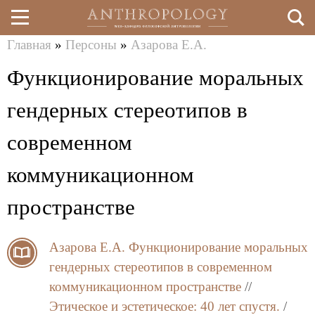
Главная
»
Персоны
»
Азарова Е.А.
Перейти
Вы
Функционирование моральных
к
здесь
основному
гендерных стереотипов в
содержанию
современном
коммуникационном
пространстве
Азарова Е.А.
Функционирование моральных
гендерных стереотипов в современном
коммуникационном пространстве
//
Этическое и эстетическое: 40 лет спустя.
/