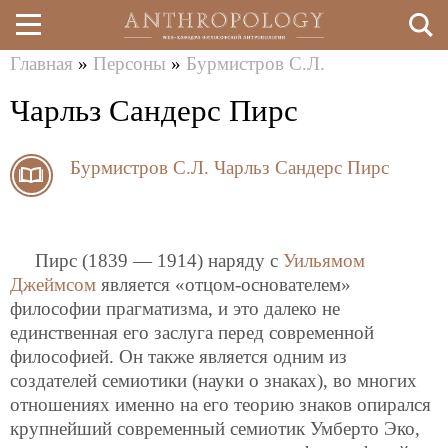
Главная
»
Персоны
»
Бурмистров С.Л.
Перейти
Вы
Чарльз Сандерс Пирс
к
здесь
основному
Бурмистров С.Л.
Чарльз Сандерс Пирс
содержанию
Пирс (1839 — 1914) наряду с
Уильямом
Джеймсом
является «отцом-основателем»
философии прагматизма, и это далеко не
единственная его заслуга перед современной
философией. Он также является одним из
создателей семиотики (науки о знаках), во многих
отношениях именно на его теорию знаков опирался
крупнейший современный семиотик Умберто Эко,