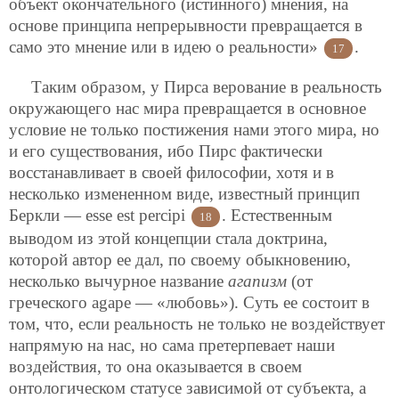
объект окончательного (истинного) мнения, на
основе принципа непрерывности превращается в
само это мнение или в идею о реальности»
.
17
Таким образом, у Пирса верование в реальность
окружающего нас мира превращается в основное
условие не только постижения нами этого мира, но
и его существования, ибо Пирс фактически
восстанавливает в своей философии, хотя и в
несколько измененном виде, известный принцип
Беркли — esse est percipi
. Естественным
18
выводом из этой концепции стала доктрина,
которой автор ее дал, по своему обыкновению,
несколько вычурное название
агапизм
(от
греческого agape — «любовь»). Суть ее состоит в
том, что, если реальность не только не воздействует
напрямую на нас, но сама претерпевает наши
воздействия, то она оказывается в своем
онтологическом статусе зависимой от субъекта, а