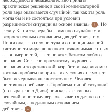
необходимости незамедлительно принять
практическое решение; в своей компенсаторной
роли вера оказывается случайной, так как эта роль
могла бы и не состояться при условии
разрешимости ситуации на основе знания»
. Но
3
если у Канта эта вера была именно случайным и
второстепенным основанием для действия, то у
Пирса она — в силу постулата о принципиальной
хаотичности мира, лишенного всяких имманентных
закономерностей, — становится базисом любого
познания. Согласно прагматизму, «уровень
познания и теоретической разработки выдвигаемых
жизнью проблем ни при каких условиях не может
быть исчерпывающе достаточным. Человек
постоянно пребывает в “проблематичной ситуации”
(по выражению Дьюи) поиска эффективных
решений, и поэтому вера оказывается для него не
случайным, а подлинным основанием
действия»
.
4