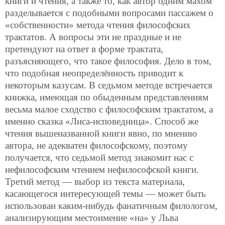
книги и чтения, а также то, как автор одним махом
разделывается с подобными вопросами пассажем о
«собственности» метода чтения философских
трактатов. А вопросы эти не праздные и не
претендуют на ответ в форме трактата,
разъясняющего, что такое философия. Дело в том,
что подобная неопределённость приводит к
некоторым казусам. В седьмом методе встречается
книжка, имеющая по обыденным представлениям
весьма малое сходство с философским трактатом, а
именно сказка «Лиса-исповедница». Способ же
чтения вышеназванной книги явно, по мнению
автора, не адекватен философскому, поэтому
получается, что седьмой метод знакомит нас с
нефилософским чтением нефилософской книги.
Третий метод — выбор из текста материала,
касающегося интересующей темы — может быть
использован каким-нибудь фанатичным филологом,
анализирующим местоимение «на» у Льва