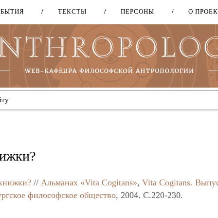
ОБЫТИЯ
ТЕКСТЫ
ПЕРСОНЫ
О ПРОЕ
Перейти
к
основному
содержанию
нижки?
 книжки?
//
Альманах «Vita Cogitans»
,
Vita Cogitans. Выпу
ургское философское общество
, 2004. C.220-230.