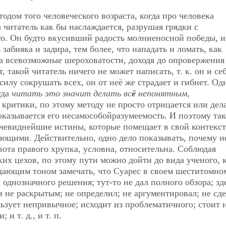
тодом того человеческого возраста, когда про человека
 читатель как бы наслаждается, разрушая грядки с
о. Он будто вкусивший радость молниеносной победы, и
 забияка и задира, тем более, что нападать и ломать, как
 за всевозможные шероховатости, доходя до опровержения
т, такой читатель ничего не может написать,
т. к. он и се
илу сокрушать всех, он от неё же страдает и гибнет. Од
гда
читать это значит делать вс
ё
непонятным,
критики, по этому методу не просто отрицается или дел
оказывается его несамособойразумеемость. И поэтому та
очевиднейшие истины, которые помещает в свой контекст
ющими. Действительно, одно дело показывать, почему н
авота правого хрупка, условна, относительна. Соблюдая
их цехов, по этому пути можно дойти до вида ученого, 
ещающим тоном замечать, что Суарес в своем шеститомно
 однозначного решения; тут-то не дал полного обзора; зд
 не раскрытым; не определил; не аргументировал; не сде
ьзует непривычное; исходит из проблематичного; стоит 
и т. д., и т. п.