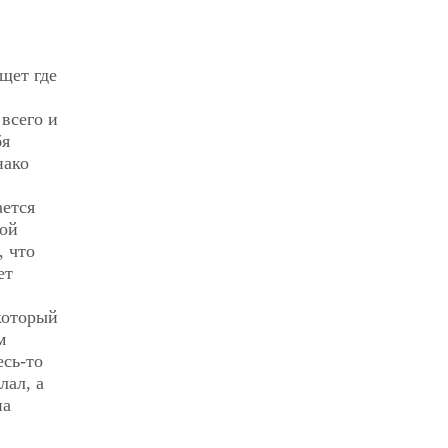
щет где
 всего и
бя
нако
ается
кой
, что
ет
который
м
есь-то
лал, а
на