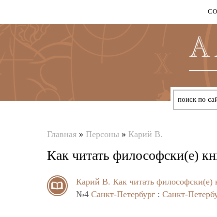
С
Главная
»
Персоны
»
Карий В.
Вы
Как читать философски(е) к
здесь
Карий В.
Как читать философски(е)
№4
Санкт-Петербург
:
Санкт-Петерб