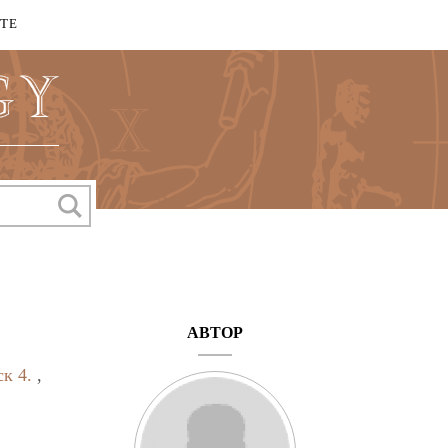
КТЕ
АВТОР
ск 4.
,