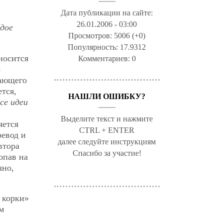
Дата публикации на сайте:
26.01.2006 - 03:00
дое
Просмотров:
5006 (+0)
Популярность:
17.9312
носится
Комментариев:
0
о
тающего
ется,
НАШЛИ ОШИБКУ?
се идеи
Выделите текст и нажмите
яется
CTRL + ENTER
евод и
далее следуйте инструкциям
втора
Спасибо за участие!
опав на
чно,
о корки»
м