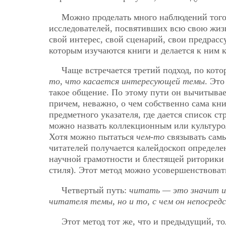
Можно проделать много наблюдений того,
исследователей, посвятивших всю свою жизн
свой интерес, свой сценарий, свои предрассу
которым изучаются книги и делается к ним 
Чаще встречается третий подход, по кот
то, что касается интересующей темы
. Это
такое общение. По этому пути он вычитывает
причем, неважно, о чем собственно сама кни
предметного указателя, где дается список с
можно назвать коллекционным или культуро
Хотя можно пытаться
чем-то
связывать самы
читателей получается калейдоскоп определе
научной грамотности и блестящей риторики 
стиля). Этот метод можно усовершенствоват
Четвертый путь:
читать — это значит и
читателя темы, но и то, с чем он непосредс
Этот метод тот же, что и предыдущий, тол