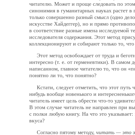
читателю.
Может и проще следовать по этому
синонимия в гуманитарных науках растет в 
только совершенно разный смысл (одно дело,
искусстве Хайдеггер), но и прямо противоп
в соответствие разные имена исследуемой 
исследователя содержания. Этот метод прис
коллекционируют и собирают только то, что 
Этот метод освобождает от труда и бегот
интересно (т. е. от герменевтики). В самом 
написанном, главное читателю то, что он «п
понятно ли то, что понятно?
Кстати, следует отметить, что этот путь 
нибудь вообще новенького и интересненького,
читатель имеет цель обрести что-то удивите
В этом случае читатель не направлен при вы
с полки любую книгу. На что это указывает:
вкуса?
Согласно пятому методу,
читать — это з