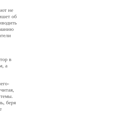
ают не
ишет об
иводить
иманию
атели
тор в
м, а
его-
 читая,
 темы.
ь, беря
е