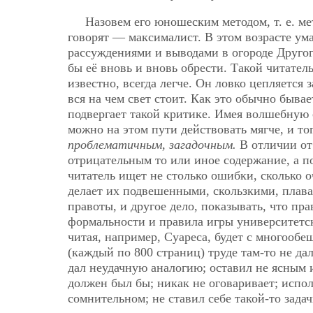
Назовем его юношеским методом, т. е. ме
говорят — максималист. В этом возрасте ума
рассуждениями и выводами в огороде Другог
бы её вновь и вновь обрести. Такой читатель
известно, всегда легче. Он ловко цепляется
вся на чем свет стоит. Как это обычно бывае
подвергает такой критике. Имея волшебную с
можно на этом пути действовать мягче, и то
проблематичным, загадочным.
В отличии от 
отрицательным то или иное содержание, а п
читатель ищет не столько ошибки, сколько 
делает их подвешенными, скользкими, плава
правоты, и другое дело, показывать, что пр
формальности и правила игры университетск
читая, например, Суареса, будет с многооб
(каждый по 800 страниц) труде там-то не дал
дал неудачную аналогию; оставил не ясным и
должен был бы; никак не оговаривает; испол
сомнительном; не ставил себе такой-то задачи; 