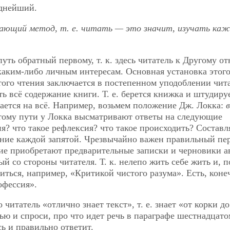
еднейший.
чающий метод, т. е. читать — это значит, изучать каж
уть обратный первому, т. к. здесь читатель к Другому от
о каким-либо личным интересам. Основная установка этог
этого чтения заключается в постепенном уподоблении чи
ять всё содержание книги. Т. е. берется книжка и штудиру
ается на всё. Например, возьмем положение Дж. Локка:
в
этому пути у Локка высматривают ответы на следующие
я? что такое рефлексия? что такое происходить? Составл
ние каждой запятой. Чрезвычайно важен правильный пер
ие приобретают предварительные записки и черновики а
ный со
стороны читателя. Т. к. нелепо жить себе жить и, п
иться, например, «Критикой чистого разума». Есть, коне
офессия».
 читатель «отлично знает текст», т. е. знает «от корки д
чью и спроси, про что идет речь в параграфе шестнадцато
ь и правильно ответит.