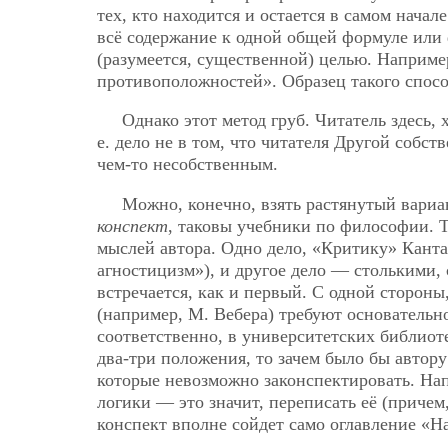
тех, кто находится и остается в самом начал
всё содержание к одной общей формуле или 
(разумеется, существенной) целью. Например
противоположностей». Образец такого спос
Однако этот метод груб. Читатель здесь,
е. дело не
в том, что читателя Другой собств
чем-то несобственным.
Можно, конечно, взять растянутый вариа
конспект
, таковы учебники по философии. Т.
мыслей автора. Одно дело, «Критику» Кан
агностицизм»), и другое дело — столькими, 
встречается, как и первый. С одной стороны
(например, М. Вебера) требуют основательно
соответственно, в университетских библиоте
два-три положения, то зачем было бы автору 
которые невозможно законспектировать. Нап
логики — это значит, переписать её (причем
конспект вполне сойдет само оглавление «Н