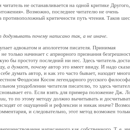
и читатель не останавливается на одной критике Другого,
чтожения». Возможно, последнее читателю не очень
 на противоположный критичности путь чтения. Таков ше
 додумывать почему написано так, а не иначе
.
упает адвокатом и апологетом писателя. Принимая
не только начинает с априорного признания безгрешнос
какую бы простоту последний ни нес. Здесь читатель дост
ду,
а думает, почему
автор это имеет ввиду. И надо сказа
себе думать автор, и как это часто бывает, находит мног
ызвестном Феодосии Косом
легендарного русского философа
ельном уподоблении читателя писателю, то здесь читател
сновывает его. Если взять для примера положение Дж. Л
сии
, то по этому методу должно вычитывать и досчитыва
исходят от ощущений и рефлексии и никак иначе? Возмо
комментария, и следовательно, этот метод возможен тольк
вершенствование написанного как собственного. Т. е. чи