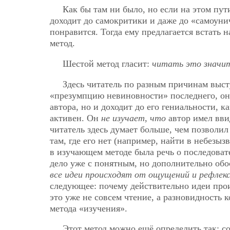
Как бы там ни было, но если на этом пут
доходит до самокритики и даже до «самоуни
понравится. Тогда ему предлагается встать
метод.
Шестой метод гласит:
читать это значит
Здесь читатель по разным причинам выст
«презумпцию невиновности» последнего, он 
автора, но и доходит до его гениальности, 
активен. Он
не изучает, что
автор имел вви
читатель здесь думает больше, чем позволил 
там, где его нет (например, найти в небез
в изучающем методе была речь о последоват
дело уже с понятным, но дополнительно обо
все идеи происходят от ощущений и рефлек
следующее: почему действительно идеи про
это уже не совсем чтение, а разновидность 
метода «изучения».
Этот метод можно ещё определить так: со