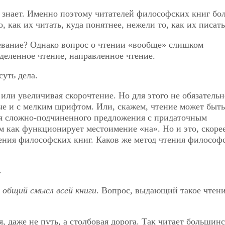
 знает. Именно поэтому читателей философских книг бо
о, как их читать, куда понятнее, нежели то, как их писат
певание? Однако вопрос о чтении «вообще» слишком
деленное чтение, направленное чтение.
суть дела.
или увеличивая скорочтение. Но для этого не обязательн
ые и с мелким шрифтом. Или, скажем, чтение может быть
я сложно-подчиненного предложения с придаточным
м как функционирует местоимение «на». Но и это, скорее
ения философских книг. Каков же метод чтения философ
.
общий смысл всей книги
. Вопрос, выдающий такое чтени
 даже не путь, а столбовая дорога. Так читает большин