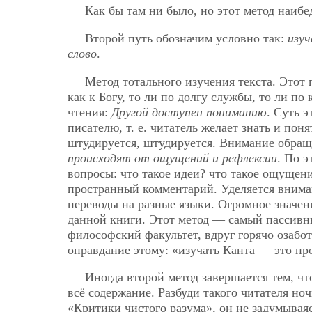
Как бы там ни было, но этот метод наиб
Второй путь обозначим условно так:
изу
слово
.
Метод тотального изучения текста. Этот п
как к Богу, то ли по долгу службы, то ли п
чтения:
Другой доступен пониманию
. Суть 
писателю, т. е. читатель желает знать и пон
штудируется, штудируется. Внимание обращ
происходят от ощущений и рефлексии
. По 
вопросы: что такое идеи? что такое ощущени
пространный комментарий. Уделяется внима
переводы на разные языки. Огромное значен
данной книги. Этот метод — самый пассив
философский факультет, вдруг горячо озабот
оправдание этому: «изучать Канта — это пр
Иногда второй метод завершается тем, что
всё содержание. Разбуди такого читателя но
«Критики чистого разума», он не задумываяс