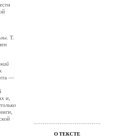
вести
ой
ьзы
. Т.
чен
ткий
х
анта —
й
х и,
 только
ниги,
ской
О ТЕКСТЕ