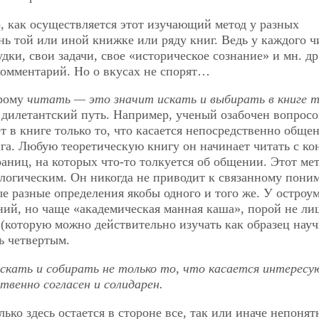
 как осуществляется этот изучающий метод у разных
ь той или иной книжке или ряду книг. Ведь у каждого ч
дки, свои задачи, свое «историческое сознание» и мн. др
комментарий. Но о вкусах не спорят…
орому
читать — это значит искать и выбирать в книге т
 дилетантский путь. Например, ученый озабочен вопросо
 в книге только то, что касается непосредственно общен
га. Любую теоретическую книгу он начинает читать с кон
траниц, на которых что-то толкуется об общении. Этот ме
логическим. Он никогда не приводит к связанному пони
е разные определения якобы одного и того же. У остроу
ний, но чаще «академическая манная каша», порой не л
(которую можно действительно изучать как образец науч
ь четвертым.
скать и собирать не только то, что касается интерес
твенно согласен и солидарен.
ько здесь остается в стороне все, так или иначе непонят