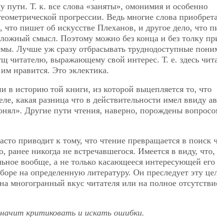
 пути. Т. к. все слова «заняты», омонимия и особенно
геометрической прогрессии. Ведь многие слова приобрет
 что пишет об искусстве Плеханов, и другое дело, что п
оложный смысл. Поэтому можно без конца и без толку пр
темы. Лучше уж сразу отбрасывать труднодоступные пон
ущ читателю, выражающему свой интерес. Т. е. здесь чит
им нравится. Это эклектика.
ни в историю той книги, из которой выцепляется то, что
деле, какая разница что в действительности имел ввиду ав
онял». Другие пути чтения, наверно, порождены вопросо
часто приводит к тому, что чтение превращается в поиск ч
 ранее никогда не встречавшегося. Имеется в виду, что,
льное вообще, а не только касающееся интересующей его
боре на определенную литературу. Он преследует эту цел
 на многогранный вкус читателя или на полное отсутстви
начит критиковать и искать ошибки.