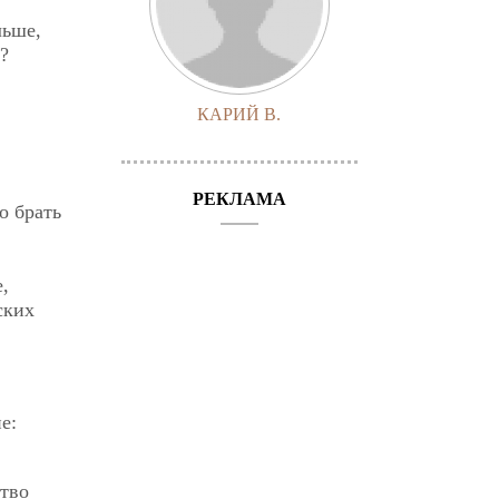
льше,
ь?
КАРИЙ В.
РЕКЛАМА
о брать
,
ских
е:
ство