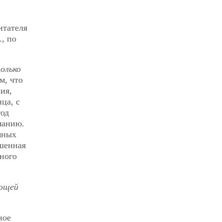
итателя
., по
олько
м, что
ия,
ца, с
тод
манию.
мных
ишенная
ного
ующей
ное