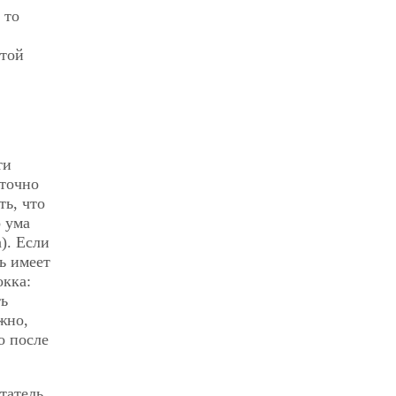
 то
стой
ти
аточно
ть, что
о ума
). Если
ь имеет
окка:
ть
жно,
о после
татель