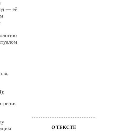
и
од
— её
ом
е
пологию
итуалом
оля,
);
отрения
му
О ТЕКСТЕ
ающим