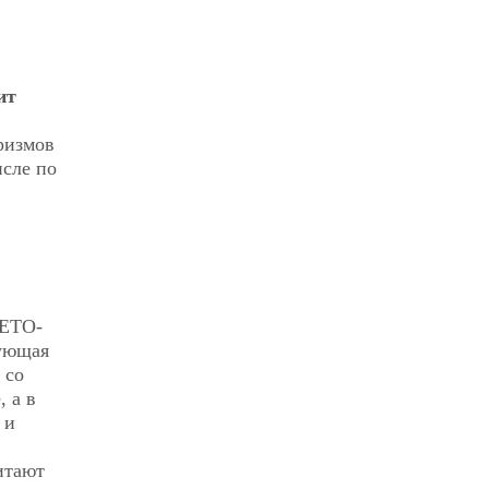
ит
ризмов
сле по
МЕТО-
вующая
 со
 а в
 и
итают