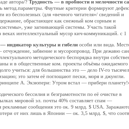
ладе автора/?
Трудность — в пробности и мелочности с
ь метод.параметры. Фаутные критерии формируют дефе
ти из бесполезных /для «вечного читателя»/ сведений и
держание, обрастающее как снежный ком сорным и
системы», уже загнивающей системы. Участь такой
в веках интеллектуальный мусор кич-коммуникаций. с 1
 — индикатор культуры и гибели
особи или вида. Мест
— отчуждение, забвение и мусоропровод. При дежавю са
еллектуального методического беспорядка внутри собстве
ланы и в общественные ком. проекты объёмы ожидаемого
олго учиться: для большинства это — дело IV-го тысячел
зацию; это затем её поглощают пески, моря и джунгли.
инципе А. Экзюпери: Утром встал — прибери планету!
дического бессилия и безграмотности по её очистке в
сылках мировой эл. почты 40% составляет спам —
 рекламные сообщения это ок. 9 млрд. $ USA. Заражаютс
отери от них лишь в Японии — ок. 3,5 млрд. $, что соот