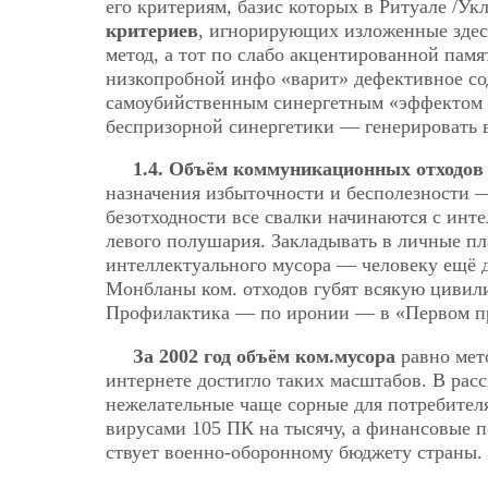
его критериям, базис которых в Ритуале /Ук
критериев
, игнорирующих изложенные здес
метод, а тот по слабо акцентированной памя
низкопробной инфо «варит» дефективное со
самоубийственным синергетным «эффектом 
беспризорной синергетики — генерировать 
1.4. Объём коммуникационных отходов
назначения избыточности и бесполезности 
безотходности все свалки начинаются с инт
левого полушария. Закладывать в личные п
интеллектуального мусора — человеку ещё д
Монбланы ком. отходов губят всякую цивили
Профилактика — по иронии — в «Первом пр
За 2002 год объём ком.мусора
равно мето
интернете достигло таких масштабов. В рас
нежелательные чаще сорные для потребителя
вирусами 105 ПК на тысячу, а финансовые
п
ствует военно-оборонному бюджету страны.