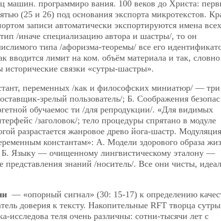
ц машин. программиро вания. 100 веков до Христа: пер
тью (25 и 26) под основания экспорта микротекстов. Кр
портом записи автоматически экспортируются имена всех
тип /иначе специализацию автора и шастры/, то он
числимого типа /афоризма-теоремы/ все его идентификат
ак вводится лимит на ком. объём материала и так, словно
ы исторические связки «сутры-шастры».
стант, переменных /как и философских миниатюр/ — три
оставщик-зрелый пользователь/; Б. Соображения безопас 
ргетной обучаемос ти /для репродукции/. «Для видимых
терфейс /заголовок/; тело процедуры спрятано в модуле
йогой разрастается жанровое древо йога-шастр. Модуляци
еременным константам»: А. Модели здорового образа жи
/; Б. Языку — очищенному лингвистическому эталону —
е представления знаний /носитель/. Все они чисты, идеа
ни
— «опорный сигнал» (30: 15-17) к определению качес
тель доверия к тексту. Накопительные RFT творца сутры 
а-исследова теля очень различны: сотни-тысячи лет с