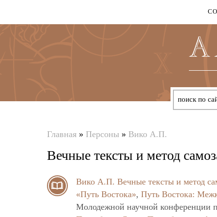
С
Главная
»
Персоны
»
Вико А.П.
Вы
Вечные тексты и метод сам
здесь
Вико А.П.
Вечные тексты и метод с
«Путь Востока»
,
Путь Востока: Меж
Молодежной научной конференции п