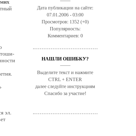
амих
Дата публикации на сайте:
ктный
07.01.2006 - 03:00
Просмотров:
1352 (+0)
Популярность:
Комментариев:
0
о
нтоши-
НАШЛИ ОШИБКУ?
нности
Выделите текст и нажмите
етия.
CTRL + ENTER
далее следуйте инструкциям
»
Спасибо за участие!
я эл.
вет