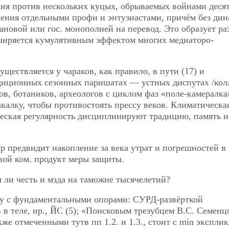
ния против нескольких куцых, обрываемых войнами деся
учения отдельными профи и энтузиастами, причём без дин
ановой или гос. монополией на перевод. Это образует ра
ширяется кумулятивным эффектом многих медиаторо-
ществляется у чараков, как правило, в пути (17) и
диционных сезонных паришатах — устных диспутах /кол
гов, ботаников, археологов с циклом фаз «поле-камералка
калку, чтобы противостоять прессу веков. Климатическа
ческая регулярность дисциплинируют традицию, память и
р предвидит накопление за века утрат и погрешностей в
свой ком. продукт меры защиты.
ли честь и мзда на таможне тысячелетий?
у с фундаментальными опорами: СУРД-развёрткой
в в теле, нр., ЙС (5); «Поисковым трезубцем В.С. Семенц
же отмеченными тутв пп 1.2. и 1.3., стоит с min экспли