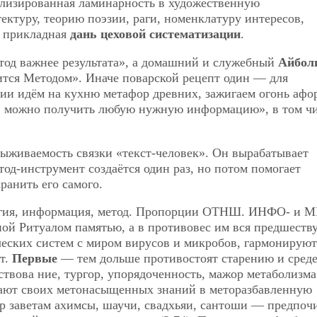
лизированная ламинарность в художественную
ектуру, теорию поэзии, раги, номенклатуру интересов,
к прикладная
дань цеховой систематизации
.
тод важнее результата», а домашний и служебный
Айбол
тся Методом». Иначе поварской рецепт один — для
ии идём на кухню метафор древних, зажигаем огонь афо
, можно получить любую нужную информацию», в том чи
ыживаемость связки «текст-человек». Он вырабатывает
тод-инструмент создаётся один раз, но потом помогает
ранить его самого.
гия, информация, метод. Пропорции ОТНШ. ИНФО- и 
ной Ритуалом памятью, а в противовес им вся предшест
еских систем с миром вирусов и микробов, гармонируют
т.
Первые
— тем дольше противостоят старению и среде,
твова ние, тургор, упорядоченность, мажор метаболизма
дают своих метонасыщенных знаний в меторазбавленную
ор заветам ахимсы, шаучи, свадхьяи, сантоши — предпоч