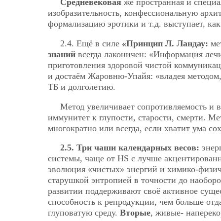
Средневековая
же пространная и специа
изобразительность, конфессиональную архит
формализацию эротики и т.д. выступает, ка
2.4. Ещё в силе
«Принцип Л. Ландау:
ме
знаний
всегда лаконичен: «Информация лечи
приготовления здоровой чистой коммуникац
и достаём Жаровню-Упайя: «владея методом
ТБ и долголетию.
Метод увеличивает сопротивляемость и в
иммунитет к глупости, старости, смерти. Ме
многократно или всегда, если хватит ума сох
2.5. Три чаши календарных весов:
энер
системы, чаще от HS c лучше акцентирован
эволюция «чистых» энергий и химико-физич
старушкой энтропией в точности до наоборо
развитии поддерживают своё активное сущес
способность к репродукции, чем больше от
глуповатую среду.
Вторые
, живые- наперек