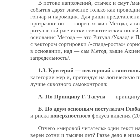
В потоке напряжений, стычек и смут /ма
события дарят значение только как проводни
гончар и паромщик. Для риши представлени
прозрачно: он — творец-хозяин Метода, а в
ритуальной расчистки семантических полей.
основания Метода — это Ритуал /Уклад/ и П
с вектором сортировки /«спада-роста»/ сор
в основании, над — сам Метод, выше Акцент
запредельность/.
1.3. Критерий — векторный «тянитолк
категории мер и, претендуя на логическую п
лучше сквозного самоконтроля:
А. По Принципу
Г. Тагути
— принципу о
Б. По двум основным постулатам Глоб
и риска
поверхностного
фокуса видения (20:
Отчего «мировой читатель» один текст н
верен сотни и тысячи лет? Разве дело в ни