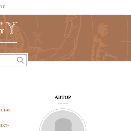
КТЕ
АВТОР
нция
нкт-