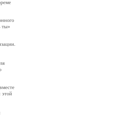
ореме
онного
ь ты»
изации.
ля
о
вместе
и этой
й