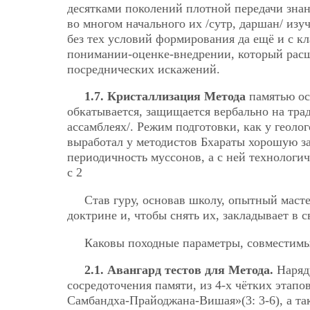
десятками поколений плотной передачи зна
во многом начального их /сутр, даршан/ из
без тех условий формирования да ещё и с кл
понимании-оценке-внедрении, который рас
посреднических искажений.
1.7. Кристаллизация Метода
памятью осу
обкатывается, защищается вербально на
тра
ассамблеях/. Режим подготовки, как у геоло
выработал у методистов Бхараты хорошую за
периодичность муссонов, а с ней технологи
с 2
Став гуру, основав школу, опытный масте
доктрине и, чтобы снять их, закладывает в 
Каковы походные параметры, совместимы 
2.1. Авангард тестов для Метода.
Наряд
сосредоточения памяти, из 4-х чётких этапо
Самбандха-Прайоджана-Вишая»(3: 3-6), а так