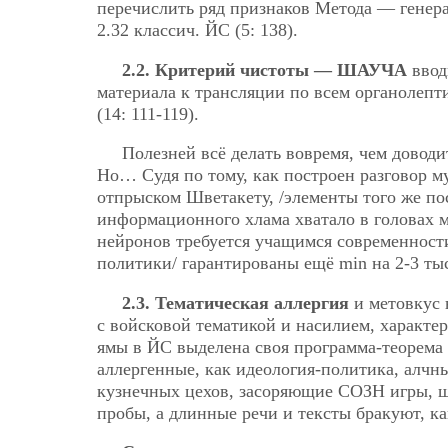
перечислить ряд признаков Метода — генера
2.32 классич. ЙС (5: 138).
2.2. Критерий чистоты — ШАУЧА
ввод
материала к трансляции по всем органолепти
(14: 111-119).
Полезней всё делать вовремя, чем довод
Но… Судя по тому, как построен разговор м
отпрыском Шветакету, /элементы того же по
информационного хлама хватало в головах 
нейронов требуется учащимся современности
политики/ гарантированы ещё min на 2-3 тыс
2.3. Тематическая аллергия
и метовкус 
с войсковой тематикой и насилием, характер
ямы в ЙС выделена своя программа-теорема 
аллергенные, как идеология-политика, алчн
кузнечных цехов, засоряющие СОЗН игры, шо
пробы, а длинные речи и тексты бракуют, 