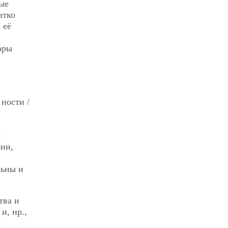
вые
атко
 её
оры
ности /
я
зни,
льны и
тва и
и, нр.,