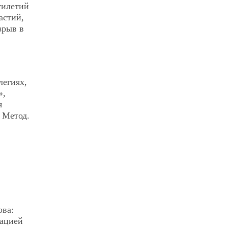
тилетий
астий,
зрыв в
легиях,
»,
я
 Метод.
ова:
кацией