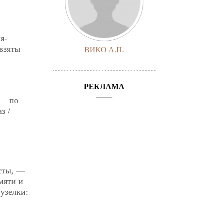
я-
взяты
ВИКО А.П.
РЕКЛАМА
 — по
з /
ксты, —
мяти и
 узелки: