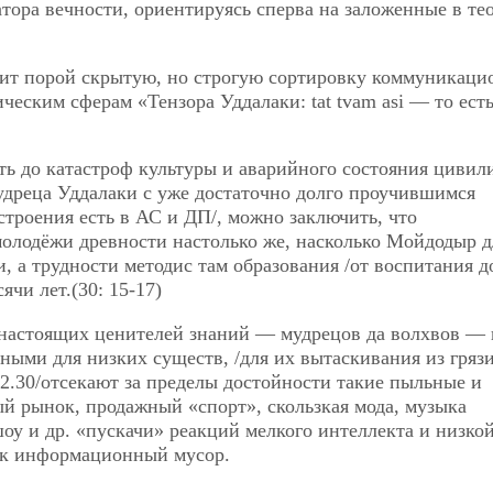
тора вечности, ориентируясь сперва на заложенные в те
ит порой скрытую, но строгую сортировку коммуникаци
ческим сферам «Тензора Уддалаки: tat tvam asi — то ест
ить до катастроф культуры и аварийного состояния цивил
удреца Уддалаки с уже достаточно долго проучившимся
строения есть в АС и ДП/, можно заключить, что
молодёжи древности настолько же, насколько Мойдодыр д
, а трудности методис там образования /от воспитания д
ячи лет.(30: 15-17)
настоящих ценителей знаний — мудрецов да волхвов — 
ными для низких существ, /для их вытаскивания из гряз
2.30/отсекают за пределы достойности такие пыльные и
ый рынок, продажный «спорт», скользкая мода, музыка
у и др. «пускачи» реакций мелкого интеллекта и низко
как информационный мусор.