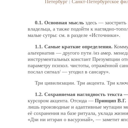
Петербург
:
Санкт-Петербургское фи
0.1. Основная мысль
здесь — заострить
владельца, а также подойти к наглядно-топ
малые сутры: см. в разделе «Источники».
1.1. Самые краткие определения.
Коммун
альтернатив — другого пути /из амер. менедж
инструментальных констант Презумпции отно
параметру психол. чистоты, отражённой сан
послал сигнал/ — угодил в сансару».
Три цивилизации. Три акцента. Три ключ
1.2. Сохраняемая наглядность текста 
курсором акцента. Отсюда —
Принцип В.Г.
лишь производные и адаптивные мутации ме
её сохранения на базе ритуала, уклада жизн
«Дзи ни итэран о васурэнай», — заметит яп