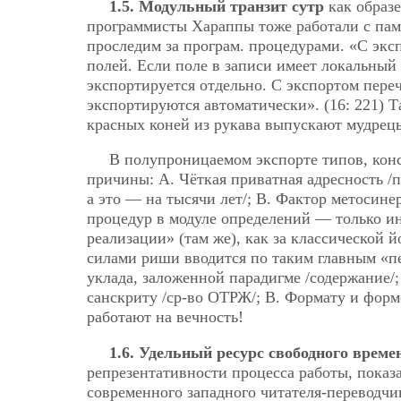
1.5. Модульный транзит сутр
как образе
программисты Хараппы тоже работали с памя
проследим за програм. процедурами. «С экс
полей. Если поле в записи имеет локальный 
экспортируется отдельно. С экспортом пере
экспортируются автоматически». (16: 221) Т
красных коней из рукава выпускают мудрец
В полупроницаемом экспорте типов, кон
причины: А. Чёткая приватная адресность /п
а это — на тысячи лет/; В. Фактор метосине
процедур в модуле определений — только ин
реализации» (там же), как за классической 
силами риши вводится по таким главным «п
уклада, заложенной парадигме /содержание
санскриту /ср-во ОТРЖ/; В. Формату и форм
работают на вечность!
1.6. Удельный ресурс свободного време
репрезентативности процесса работы, показа
современного западного читателя-переводчик