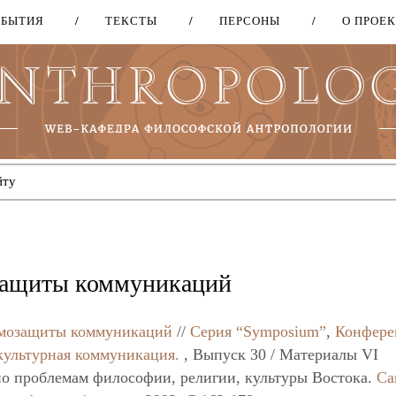
ОБЫТИЯ
ТЕКСТЫ
ПЕРСОНЫ
О ПРОЕ
Перейти
к
основному
содержанию
озащиты коммуникаций
амозащиты коммуникаций
//
Серия “Symposium”
,
Конфере
культурная коммуникация.
, Выпуск 30 / Материалы VI
о проблемам философии, религии, культуры Востока.
Са