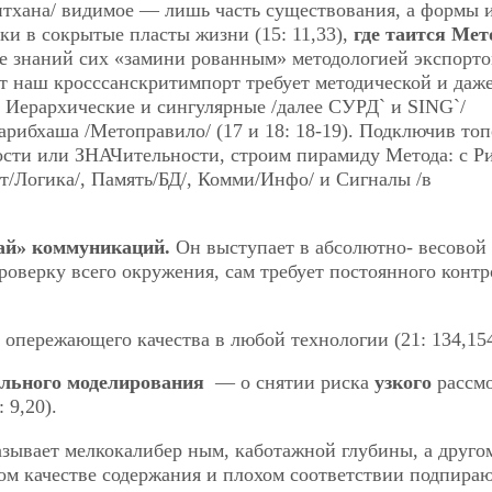
нтхана/ видимое — лишь часть существования, а формы 
ки в сокрытые пласты жизни (15: 11,33),
где таится Мет
е знаний сих «замини рованным» методологией экспорт
от наш кросссанскритимпорт требует методической и даж
 Иерархические и сингулярные /далее СУРД` и SING`/
арибхаша /Метоправило/ (17 и 18: 18-19). Подключив то
ности или ЗНАЧительности,
строим пирамиду Метода: с Р
/Логика/, Память/БД/, Комми/Инфо/ и Сигналы /в
ай» коммуникаций.
Он выступает в абсолютно- весовой
роверку всего окружения, сам требует постоянного контр
пережающего качества в любой технологии (21: 134,154
ального моделирования
— о снятии риска
узкого
рассм
 9,20).
азывает мелкокалибер ным, каботажной глубины, а друго
зком качестве содержания и плохом соответствии подпир