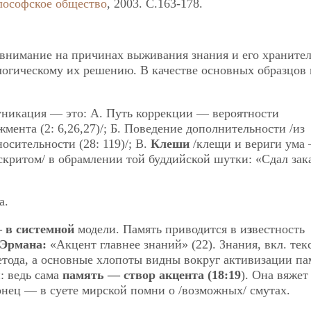
лософское общество
, 2003. C.163-178.
 внимание на причинах выживания знания и его хранител
ологическому их решению. В качестве основных образцов 
икация — это: А. Путь коррекции — вероятности
мента (2: 6,26,27)/; Б. Поведение дополнительности /из
сительности (28: 119)/; В.
Клеши
/клещи и вериги ума
скритом/ в обрамлении той буддийской шутки: «Сдал зака
а.
— в системной
модели. Память приводится в и
з
вестность
 Эрмана:
«Акцент главнее знаний» (22). Знания, вкл. те
тода, а основные хлопоты видны вокруг активизации па
и: ведь сама
память — створ акцента (18:19
). Она вяжет
онец — в суете мирской помни о /возможных/ смутах.