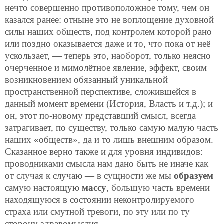
нечто совершенно противоположное тому, чем он
казался ранее: отныне это не воплощение духовной
силы наших обществ, под
контролем которой рано
или поздно оказывается даже и то, что пока от неё
ускользает, — теперь это, наоборот, только неясно
очерченное и мимолётное явление, эффект, своим
возникновением обязанный уникальной
пространственной перспективе, сложившейся в
данный момент времени (История, Власть и т.д.); и
он, этот по-новому представший смысл, всегда
затрагивает, по существу, только самую малую часть
наших «обществ», да и то лишь внешним образом.
Сказанное верно также и для уровня индивидов:
проводниками смысла нам дано быть не иначе как
от случая к случаю — в сущности же мы
образуем
самую настоящую
массу
, бoльшую часть времени
находящуюся в состоянии неконтролируемого
страха или смутной тревоги, по эту или по ту
сторону здравомыслия.