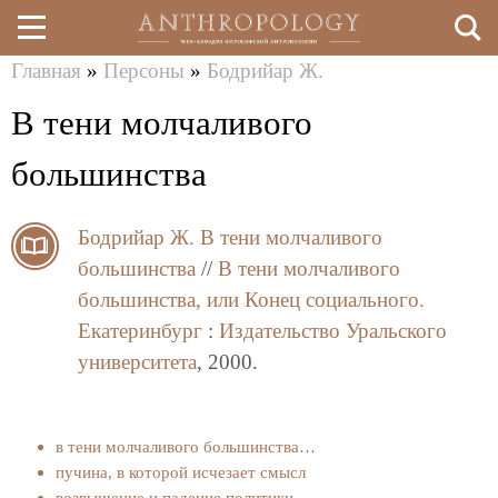
Главная
»
Персоны
»
Бодрийар Ж.
Перейти
Вы
В тени молчаливого
к
здесь
основному
большинства
содержанию
Бодрийар Ж.
В тени молчаливого
большинства
//
В тени молчаливого
большинства, или Конец социального.
Екатеринбург
:
Издательство Уральского
университета
, 2000.
в тени молчаливого большинства…
пучина, в которой исчезает смысл
возвышение и падение политики