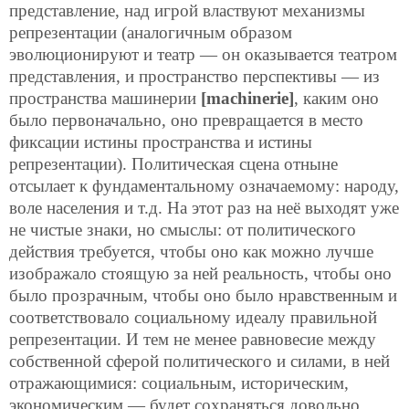
представление, над игрой властвуют механизмы
репрезентации (аналогичным образом
эволюционируют и театр — он оказывается театром
представления, и пространство перспективы — из
пространства машинерии
[machinerie]
, каким оно
было первоначально, оно превращается в место
фиксации истины пространства и истины
репрезентации). Политическая сцена отныне
отсылает к фундаментальному означаемому: народу,
воле населения и т.д. На этот раз на неё выходят уже
не чистые знаки, но смыслы: от политического
действия требуется, чтобы оно как можно лучше
изображало стоящую за ней реальность, чтобы оно
было прозрачным, чтобы оно было нравственным и
соответствовало
социальному идеалу правильной
репрезентации. И тем не менее равновесие между
собственной сферой политического и силами, в ней
отражающимися: социальным, историческим,
экономическим — будет сохраняться довольно