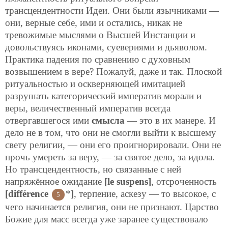
трансцендентности Идеи. Они были язычниками —
они, верные себе, ими и остались, никак не
тревожимые мыслями о Высшей Инстанции и
довольствуясь иконами, суевериями и дьяволом.
Практика падения по сравнению с духовным
возвышением в вере? Пожалуй, даже и так. Плоской
ритуальностью и оскверняющей имитацией
разрушать категорический императив морали и
веры, величественный императив всегда
отвергавшегося ими
смысла
— это в их манере. И
дело не в том, что они не смогли выйти к высшему
свету религии, — они его проигнорировали. Они не
прочь умереть за веру, — за святое дело, за идола.
Но трансцендентность, но связанные с ней
напряжённое ожидание
[le suspens]
, отсроченность
[différence
*
]
, терпение, аскезу — то высокое, с
5
чего начинается религия, они не признают. Царство
Божие для масс всегда уже заранее существовало