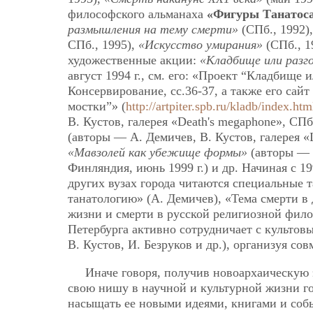
философского альманаха
«Фигуры Танатос
размышления на тему смерти»
(СПб., 1992)
СПб., 1995),
«Искусство умирания»
(СПб., 1
художественные акции:
«Кладбище или разг
август 1994 г., см. его: «Проект “Кладбище 
Консервирование, сс.36-37, а также его са
мостки”» (
http://artpiter.spb.ru/kladb/index.htm
В. Кустов, галерея «Death's megaphone», СПб.
(авторы — А. Демичев, В. Кустов, галерея «L
«Мавзолей как убежище формы»
(авторы — А
Финляндия, июнь 1999 г.) и др. Начиная с 1
других вузах города читаются специальные 
танатологию» (А. Демичев), «Тема смерти в
жизни и смерти в русской религиозной фило
Петербурга активно сотрудничает с культо
В. Кустов, И. Безруков и др.), организуя со
Иначе говоря, получив новоархаическую
свою нишу в научной и культурной жизни го
насыщать ее новыми идеями, книгами и со