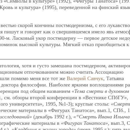
з «Символы в культуре» (1992), «Фигуры Танатоса» (1991
Кровь и культура» (1995), переведенной на финский язык
, вестью скорой кончины постмодернизма, с его лукавств
ня пишут и говорят как о свершившемся имело явь атмос
90-м. Ласковый укор постмодерну — первое детское нед
поминок высокой культуры. Мягкий отказ приобщиться к
тология, хотя и густо замешана постмодерном, активиро
изационным отпочкованием можно считать Ассоциацию
ошли помимо меня все тот же
Валерий Савчук
, Татьяна
се доктора философии. Наиболее яркими воплощениями р
ференции под общим названием
«Тема смерти в духовном
г., см. обзоры второй конференции в «Вестнике СПбГУ», 
ного университета», 1995, №1-3); круглые столы:
«Смерть
ические материалы в «Фигурах Танатоса», вып.1, СПб., 1
исследований»
(декабрь 1992 г.),
«“Смерть Ивана Ильича
енографические материалы в
«Фигурах Танатоса»
, вып.3, 
 г.),
«Кладбище в жизни города»
(июнь 1995 г.); пять в