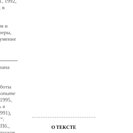
, 1992,
 в
ом и
феры,
оумение
вана
аботы
 опыте
1995,
 в
991),
”:
СПб.,
О ТЕКСТЕ
ыпусков