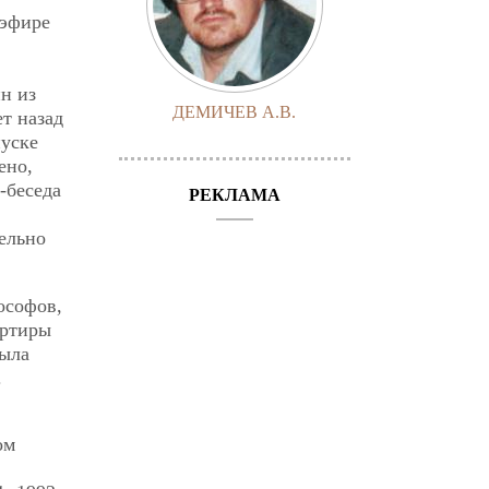
 эфире
н из
ДЕМИЧЕВ А.В.
ет назад
пуске
ено,
-беседа
РЕКЛАМА
ельно
ософов,
артиры
была
.
ом