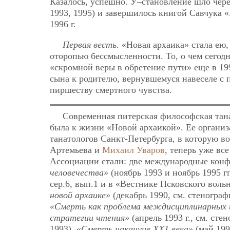
Казалось, успешно. У–становление шло чере
1993, 1995) и завершилось книгой Савчука «
1996 г.
Первая весть
. «Новая архаика» стала ею
оторопью бессмысленности. То, о чем сегод
«скромной веры в обретение пути» еще в 19
сына к родителю, вернувшемуся навеселе с 
пиршеству смертного чувства.
Современная питерская философская тана
была к жизни «Новой архаикой». Ее орган
танатологов Санкт-Петербурга, в которую в
Артемьева и
Михаил Уваров
, теперь уже в
Ассоциации стали: две международные кон
человечества»
(ноябрь 1993 и ноябрь 1995 г
сер.6, вып.1 и в «Вестнике Псковского воль
новой архаике»
(декабрь 1990, см. стенограф
«Смерть как проблема междисциплинарных 
стратегии чтения»
(апрель 1993 г., см. ст
1993),
«Смерть накануне ХХ1 века»
(май 1994