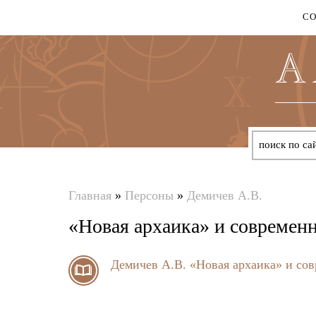
С
Главная
»
Персоны
»
Демичев А.В.
Вы
«Новая архаика» и современн
здесь
Демичев А.В.
«Новая архаика» и сов