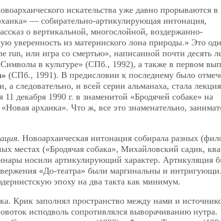
овоархаического искательства уже давно прорываются в
архаика» — собирательно-артикулирующая интонация,
рассказ о вертикальной, многослойной, воздержанно-
ую уверенность из материнского лона природы.» Это оди
e run, или игра со смертью», написанной почти десять л
Символы в культуре» (СПб., 1992), а также в первом вы
а»
(СПб., 1991). В предисловии к последнему было отмеч
 а следовательно, и всей серии альманаха, стала лекция
 11 декабря 1990 г. в знаменитой «Бродячей собаке» на
«Новая архаика». Что ж, все это знаменательно, занимат
ация
. Новоархаическая интонация собирала разных (фил
ных местах («Бродячая собака», Михайловский садик, кв
инары носили артикулирующий характер. Артикуляция 
звержения «До-театра» были маргинальны и интригующи
дернистскую эпоху на два такта как минимум.
ока. Крик заполнял пространство между нами и источник
 Кровоток исподволь сопротивлялся выворачиванию нутра.