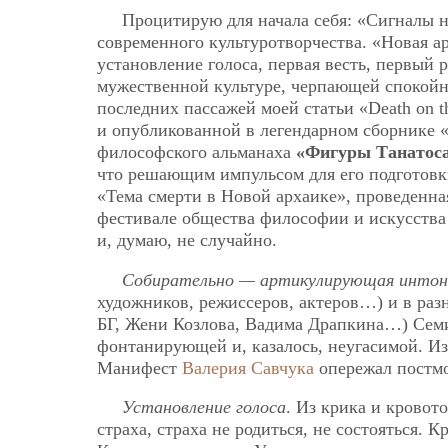
Процитирую для начала себя: «Сигналы н
современного культуротворчества. «Новая 
установление голоса, первая весть, первый 
мужественной культуре, черпающей спокойн
последних пассажей моей статьи «Death on th
и опубликованной в легендарном сборнике «
философского альманаха
«Фигуры Танатос
что решающим импульсом для его подготовки,
«Тема смерти в Новой архаике», проведенная
фестивале общества философии и искусства 
и, думаю, не случайно.
Собирательно — артикулирующая интон
художников, режиссеров, актеров…) и в раз
БГ, Жени Козлова, Вадима Драпкина…) Сем
фонтанирующей и, казалось, неугасимой. И
Манифест
Валерия Савчука
опережал постмо
Установление голоса
. Из крика и кровот
страха, страха не родиться, не состояться.