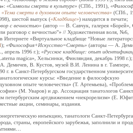
а»
:
«Символы смерти в культуре»
(СПб., 1991),
«Философ
,
«Тема смерти в духовном опыте человечества»
(СПб., 1
998), шестой выпуск (
«Кладбище»
) находится в печати;
овор с вечностью»
(автор — В. Савчук, галерея «Борей», 
или разговор с вечностью”» // Художественная воля, №6,
йт в Интернете «Виртуальное кладбище “Новые литераторс
l
);
«Философия+Искусство=Смерть»
(авторы — А. Деми
, апрель 1996 г.);
«Русское кладбище: опыт идентифика
aterna magica», Хельсинки, Финляндия, декабрь 1998 г.);
. Демичев, В. Кустов, музей В.И. Ленина в г. Тампере,
990 г. в Санкт-Петербургском государственном университе
танатологические курсы: «Введение в философскую
 духовном опыте человечества» (Т. Артемьева), «Пробле
софии» (М. Уваров) и др. Ассоциация танатологов Санкт
вым петербургским артдвижением «некрорелизм» (Е. Юфит
вместные акции, семинары, издания.
 энергетическую инъекцию, танатологи Санкт-Петербург
рода, страны, европейского зарубежья, заполнили и про
бытиями…