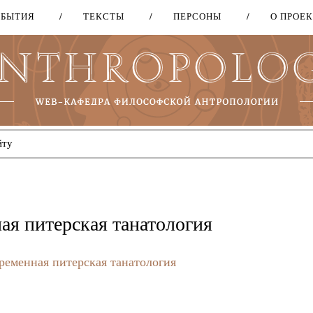
ОБЫТИЯ
ТЕКСТЫ
ПЕРСОНЫ
О ПРОЕ
Перейти
к
основному
содержанию
ая питерская танатология
ременная питерская танатология