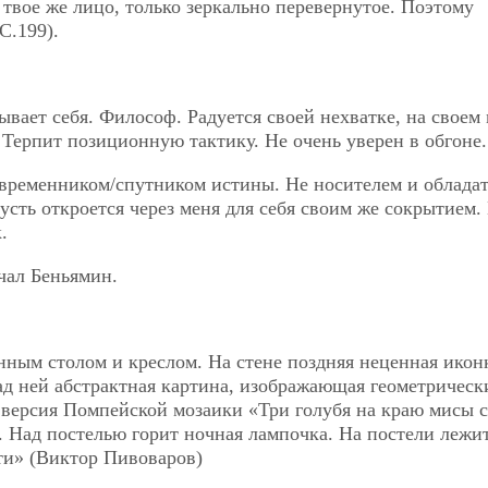
 твое же лицо, только зеркально перевернутое. Поэтому
С.199).
вает себя. Философ. Радуется своей нехватке, на своем 
. Терпит позиционную тактику. Не очень уверен в обгоне.
овременником/спутником истины. Не носителем и обладат
сть откроется через меня для себя своим же сокрытием.
.
чал Беньямин.
ным столом и креслом. На стене поздняя неценная икон
ад ней абстрактная картина, изображающая геометрическ
 версия Помпейской мозаики «Три голубя на краю мисы с
. Над постелью горит ночная лампочка. На постели лежи
ти» (Виктор Пивоваров)