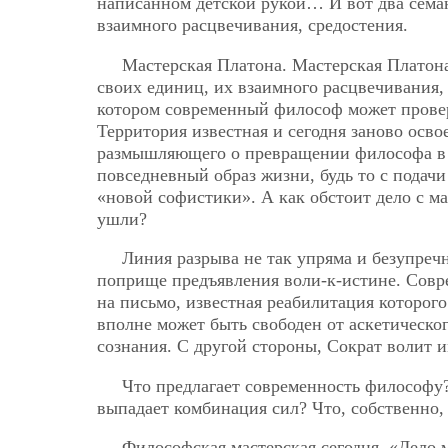
написанном детской рукой… И вот два сема
взаимного расцвечивания, средостения.
Мастерская Платона. Мастерская Платон
своих единиц, их взаимного расцвечивания, 
котором современный философ может провери
Территория известная и сегодня заново осво
размышляющего о превращении философа в с
повседневный образ жизни, будь то с пода
«новой софистики». А как обстоит дело с м
ушли?
Линия разрыва не так упряма и безупреч
поприще предъявления воли-к-истине. Совр
на письмо, известная реабилитация которого
вполне может быть свободен от аскетическо
сознания. С другой стороны, Сократ волит и
Что предлагает современность философу
выпадает комбинация сил? Что, собственно,
Философская мастерская сегодня. «Дело 