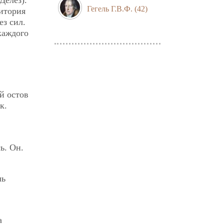
Делез).
Гегель Г.В.Ф.
(42)
дитория
ез сил.
каждого
й остов
к.
ь. Он.
ль
а