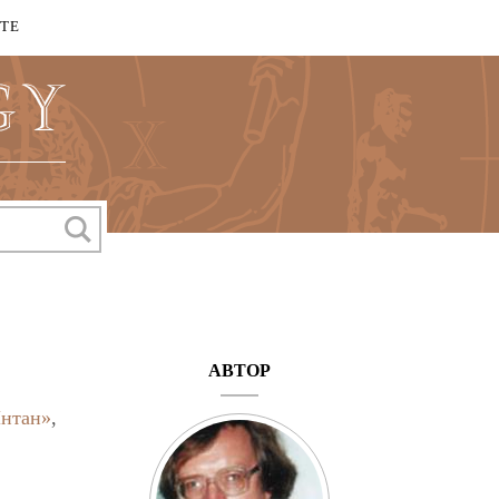
КТЕ
АВТОР
Интан»
,