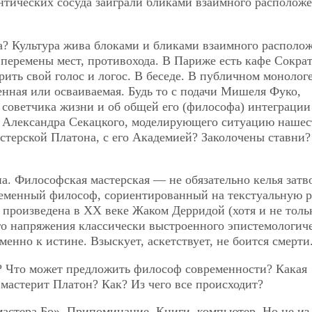
нтических сосуда заиграли бликами взаимного расположе
а? Культура жива блоками и бликами взаимного располо
перемены мест, противохода. В Париже есть кафе Сократ
ть свой голос и логос. В беседе. В публичном монологе
енная или осваиваемая. Будь то с подачи Мишеля Фуко,
оветчика жизни и об общей его (философа) интеграции
чи Александра Секацкого, моделирующего ситуацию нашес
астерской Платона, с его Академией? Заколочены ставни?
на. Философская мастерская — не обязательно келья затв
еменный философ, сориентированный на текстуальную р
 произведена в ХХ веке Жаком Дерридой (хотя и не толь
го напряжения классически выстроенного эпистемологич
менно к истине. Взыскует, аскетствует, не боится смерти
? Что может предложить философ современности? Какая
 мастерит Платон? Как? Из чего все происходит?
мастера Бо». Припоминание. Книги, компьютер. Но не из