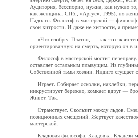
энергию смерти, берет на себя, держит, есл
Аудитория, бесспорно, нужна, как нужно то,
как женщина. СПб., «Аргус», 1995), но женщ
Надолго. Философ в мастерской — философ в
свои хитрости. И даже не хитрости, а приме
«Что изобрел Платон, — так это экзисте
ориентированную на смерть, которую он в и
Философ в мастерской мостит переправу.
оставляет остальным плывущим. Из глубины 
Собственной тьмы хозяин. Индиго сгущает с
Играет. Собирает осколки, наклейки, пер
инкрустирует бережно, комкает вдруг — брос
Живет. Так.
Странствует. Скользит между льдов. Смеш
позиционных смещений. Жертвует качеством 
мастерской.
Кладовая философа. Кладовка. Кладези 