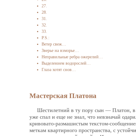
27.
28.
31.
32.
33.
P.S.:
Ветер свеж…
Зверье на взморье…
Неправильные ребра ожерелий…
Выделением водорослей…
Глаза хотят снов…
Мастерская Платона
Шестилетний в ту пору сын — Платон, в 
уже спал и еще не знал, что невзначай одар
кривовато-размашистым текстом-сообщени
меткам квартирного пространства, с устойчи