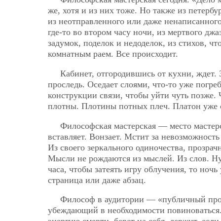
же, хотя и из них тоже. Но также из петербу
из неотправленного или даже ненаписанного
где-то во втором часу ночи, из мертвого дж
задумок, поделок и недоделок, из стихов, 
комнатным раем. Все происходит.
Кабинет, отгородившись от кухни, ждет. З
проследь. Оседает слоями, что-то уже погреб
конструкции связи, чтобы уйти чуть позже.
плотны. Плотины потных плеч. Платон уже с
Философская мастерская — место мастер
вставляет. Вонзает. Мстит за невозможност
Из своего зеркального одиночества, прозрач
Мысли не рождаются из мыслей. Из слов. Ну
часа, чтобы затеять игру облучения, то ночь
страница или даже абзац.
Философ в аудитории — «публичный проф
убеждающий в необходимости повиноваться.