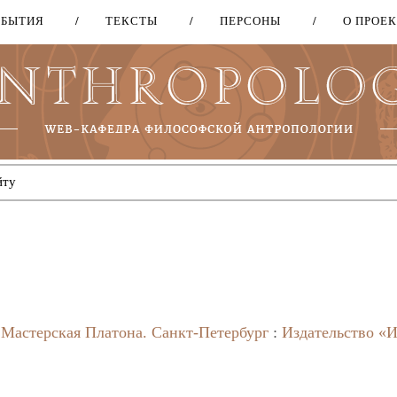
ОБЫТИЯ
ТЕКСТЫ
ПЕРСОНЫ
О ПРОЕ
Перейти
к
основному
содержанию
/
Мастерская Платона.
Санкт-Петербург
:
Издательство «