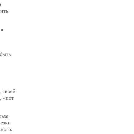
и
дить
ос
 быть
 своей
, «пот
льзя
резки
ного,