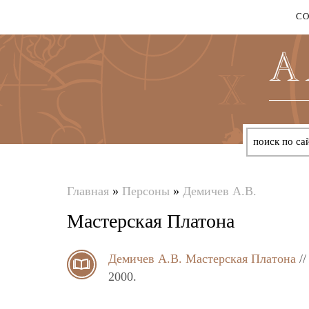
С
Главная
»
Персоны
»
Демичев А.В.
Вы
Мастерская Платона
здесь
Демичев А.В.
Мастерская Платона
/
2000.