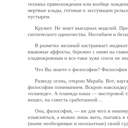
техника прямохождения или вообще хождени
мертвые клады, готовые к эксгумации рельс
пустырем.
Кружит. Не знает выездных моделей. Пре
гаптического одиночества. Несгибаем и безз
В разметке желаний настраивает индикато
языковые аффекты, бережно с ними на главн
хладнокровным и все-таки хуже спеси не зна
Что Вы знаете о философии? Философия
Разведу огонь, открою Мераба. Вот, науг
философии пониманием. Вскрою навскидку: 
«планиде». А планида наша — мастеровой тр
вещи», на совесть сработанной…
Она, философия, — ни для чего и никому 
изъясняться, а можно лишь жить, пытаясь в
(иначе необозримые и неохватные) своей су