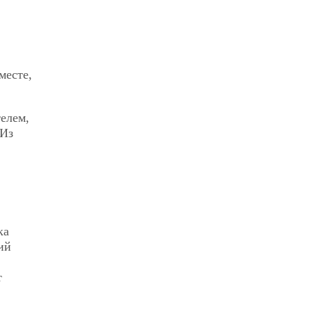
месте,
елем,
 Из
ка
ий
т