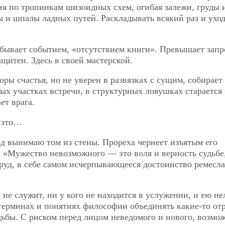
я по тропинкам шизоидных схем, огибая залежи, груды 
ы и шпалы ладных путей. Раскладывать всякий раз и ухо
бывает событием, «отсутствием книги». Превышает запр
ащитен. Здесь в своей мастерской.
ры счастья, но не уверен в развязках с сущим, собирает
ых участках встречи, в структурных ловушках старается
ет врага.
 это…
ад вынимаю том из стены. Прореха чернеет изъятым его
«Мужество невозможного — это воля и верность судьбе,
уд, в себе самом исчерпывающееся достоинство ремесла
не служит, ни у кого не находится в услужении, и ею не
 терминах и понятиях философии объединять какие-то от
дьбы. С риском перед лицом неведомого и нового, возмож