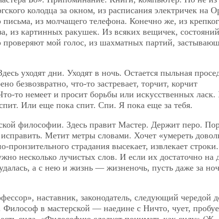
ргского колодца за окном, из расписания электричек на О
 письма, из молчащего телефона. Конечно же, из крепко
аза, из картинных ракушек. Из всяких вещичек, состояний
что проверяют мой голос, из шахматных партий, застываю
десь уходят дни. Уходят в ночь. Остается пыльная просед
ено безвозвратно, что-то застревает, торчит, корчит
 Что-то немеет и просит борьбы или искусственных ласк.
пит. Или еще пока спит. Спи. Я пока еще за тебя.
ской философии. Здесь правит Мастер. Держит перо. По
ь исправить. Метит метры словами. Хочет «умереть дово
но-пронзительного страдания высекает, извлекает строки.
жно несколько лучистых слов. И если их достаточно на 
 удалась, а с нею и жизнь — жизненочь, пусть даже за но
ессор», наставник, законодатель, следующий чередой д
 Философ в мастерской — наедине с Ничто, чует, пробуе