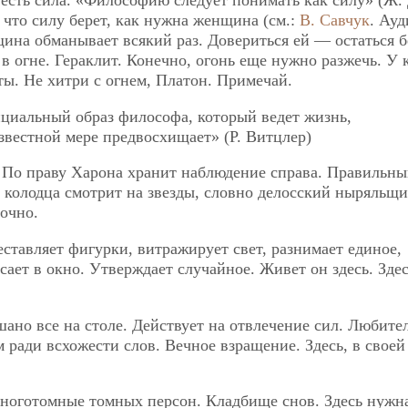
и есть сила. «Философию следует понимать как силу» (Ж. 
 что силу берет, как нужна женщина (см.:
В. Савчук
. Ау
ина обманывает всякий раз. Довериться ей — остаться б
 огне. Гераклит. Конечно, огонь еще нужно разжечь. У 
ты. Не хитри с огнем, Платон. Примечай.
нциальный образ философа, который ведет жизнь,
звестной мере предвосхищает» (Р. Витцлер)
 По праву Харона хранит наблюдение справа. Правильны
колодца смотрит на звезды, словно делосский ныряльщи
очно.
еставляет фигурки, витражирует свет, разнимает единое,
ает в окно. Утверждает случайное. Живет он здесь. Здес
ано все на столе. Действует на отвлечение сил. Любите
ради всхожести слов. Вечное взращение. Здесь, в своей
многотомные томных персон. Кладбище снов. Здесь нужн