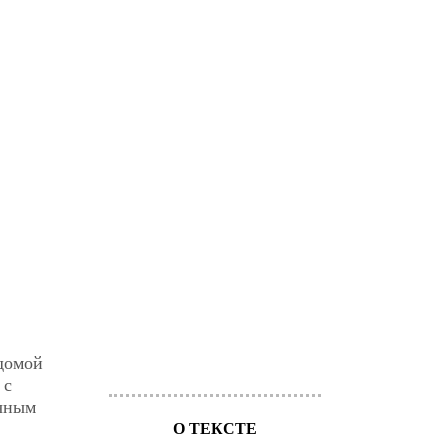
 домой
 с
ычным
О ТЕКСТЕ