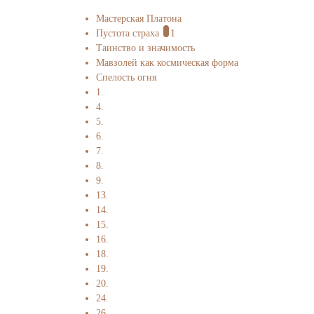
Мастерская Платона
Пустота страха
1
Таинство и значимость
Мавзолей как космическая форма
Спелость огня
1.
4.
5.
6.
7.
8.
9.
13.
14.
15.
16.
18.
19.
20.
24.
26.