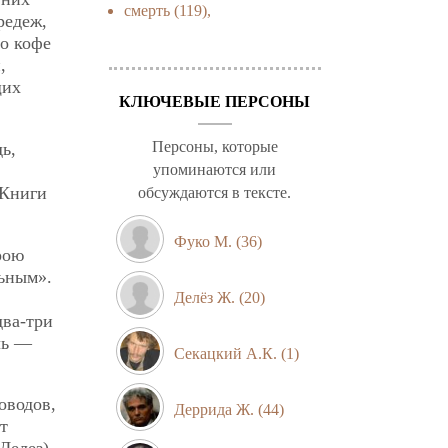
смерть
(119),
редеж,
го кофе
,
щих
КЛЮЧЕВЫЕ ПЕРСОНЫ
Персоны, которые
ь,
упоминаются или
 Книги
обсуждаются в тексте.
Фуко М.
(36)
рою
льным».
Делёз Ж.
(20)
два-три
чь —
Секацкий А.К.
(1)
оводов,
Деррида Ж.
(44)
т