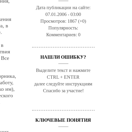
ния,
Дата публикации на сайте:
07.01.2006 - 03:00
жения
Просмотров:
1867 (+0)
а, в
Популярность:
.
Комментариев:
0
 в
твия
НАШЛИ ОШИБКУ?
 Все
Выделите текст и нажмите
орника,
CTRL + ENTER
аботу,
далее следуйте инструкциям
ко им),
Спасибо за участие!
еского
.
КЛЮЧЕВЫЕ ПОНЯТИЯ
 них