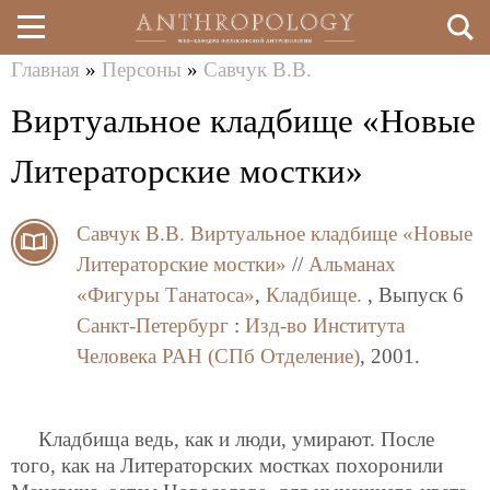
Главная
»
Персоны
»
Савчук В.В.
Перейти
Вы
Виртуальное кладбище «Новые
к
здесь
основному
Литераторские мостки»
содержанию
Савчук В.В.
Виртуальное кладбище «Новые
Литераторские мостки»
//
Альманах
«Фигуры Танатоса»
,
Кладбище.
, Выпуск 6
Санкт-Петербург
:
Изд-во Института
Человека РАН (СПб Отделение)
, 2001.
Кладбища ведь, как и люди, умирают. После
того, как на Литераторских мостках похоронили