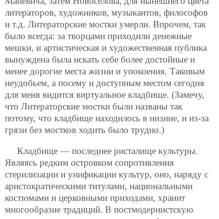
Маневича, затем Новоселова, для нынешнего цвета
литераторов, художников, музыкантов, философов
и т.д. Литераторские мостки умерли. Впрочем, так
было всегда: за творцами приходили денежные
мешки, и артистическая и художественная публика
вынуждена была искать себе более достойные и
менее дорогие места жизни и упокоения. Таковым
неудобьем, а посему и доступным местом сегодня
для меня видится виртуальное кладбище. (Замечу,
что Литераторские мостки были названы так
потому, что кладбище находилось в низине, и из-за
грязи без мостков ходить было трудно.)
Кладбище — последнее ристалище культуры.
Являясь редким островком сопротивления
стерилизации и унификации культур, оно, наряду с
аристократическими титулами, национальными
костюмами и церковными приходами, хранит
многообразие традиций. В постмодернистскую