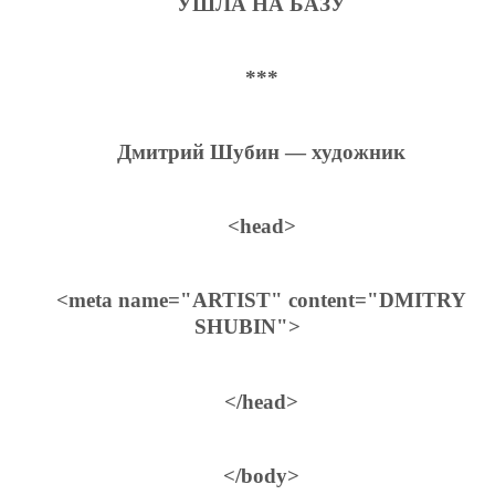
УШЛА НА БАЗУ
***
Дмитрий Шубин — художник
<head>
<meta name="ARTIST" content="DMITRY
SHUBIN">
</head>
</body>