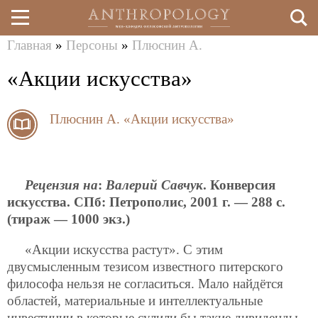
Главная
»
Персоны
»
Плюснин А.
Перейти
Вы
«Акции искусства»
к
здесь
основному
Плюснин А.
«Акции искусства»
содержанию
Рецензия на
:
Валерий Савчук
. Конверсия
искусства. СПб: Петрополис, 2001 г. — 288 с.
(тираж — 1000 экз.)
«Акции искусства растут». С этим
двусмысленным тезисом известного питерского
философа нельзя не согласиться. Мало найдётся
областей, материальные и интеллектуальные
инвестиции в которые сулили бы такие дивиденды.