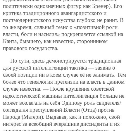
политически однозначных фигур как Бренер). Его
критика традиционного авангардистского и
постмодернистского искусства глубоко не ранит. В
то же время, сильный тезис о «позитивной роли
власти, боли и насилия» подкрепляется ссылкой на
Канта, бывшего, как известно, сторонником
правового государства.
По сути, здесь демонстрируется традиционная
для русской интеллигенции тактика — заявив о
своей позиции ни в коем случае её не занимать. Тем
более что генеалогия претензии на власть в данном
случае известна. — После крушения советской
идеологической машины интеллигенция больше не
может возлагать на себя Эдипову роль свидетеля/
соглядатая преступлений Власти (Отца) против
Народа (Матери). Выдавая, как и положено, свой
интерес за всеобщий вчерашние диссиденты и их
духовные потомки видят в свободе говорить, а