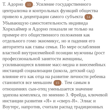
Т. Адорно
. Усиление государственного
13
централизма и контрольных функций общества
привело к децентрации самого субъекта
.
14
Убывающую самостоятельность индивида
Хоркхаймер и Адорно показали не только на
примере его общественного положения как
отдельного гомо экномикус, но и падения его
авторитета как главы семьи. По мере ослабления
властной внутрисемейной позиции мужчины (рост
профессиональной занятости женщины,
усиливающееся влияние масс-медиа и внесемейных
инстанций социализации (школа, детский сад)
влияние его как отца на развитие личности ребенка
становится все меньшим
. Тем самым в
15
отношениях сын-отец уменьшается значение
эдипова комплекса, по мнению З. Фрейда, ключевой
инстанции развития «Я» и «сверх-Я». Элиас и
Воутерс, напротив, считали распад традиционных