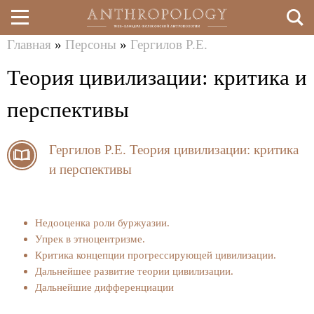
Главная
»
Персоны
»
Гергилов Р.Е.
Перейти
Вы
Теория цивилизации: критика и
к
здесь
основному
перспективы
содержанию
Гергилов Р.Е.
Теория цивилизации: критика
и перспективы
Недооценка роли буржуазии.
Упрек в этноцентризме.
Критика концепции прогрессирующей цивилизации.
Дальнейшее развитие теории цивилизации.
Дальнейшие дифференциации