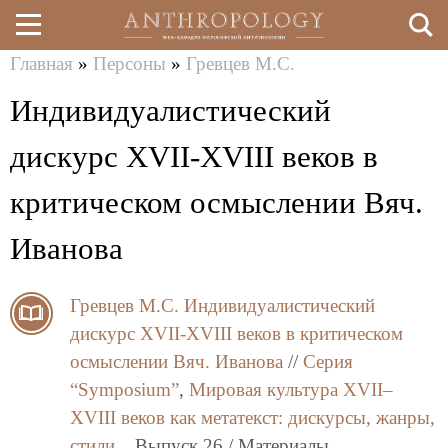
Главная
»
Персоны
»
Гревцев М.С.
Перейти
Вы
Индивидуалистический
к
здесь
основному
дискурс ХVII-XVIII веков в
содержанию
критическом осмыслении Вяч.
Иванова
Гревцев М.С.
Индивидуалистический
дискурс ХVII-XVIII веков в критическом
осмыслении Вяч. Иванова
//
Серия
“Symposium”
,
Мировая культура XVII–
XVIII веков как метатекст: дискурсы, жанры,
стили.
, Выпуск 26 / Материалы