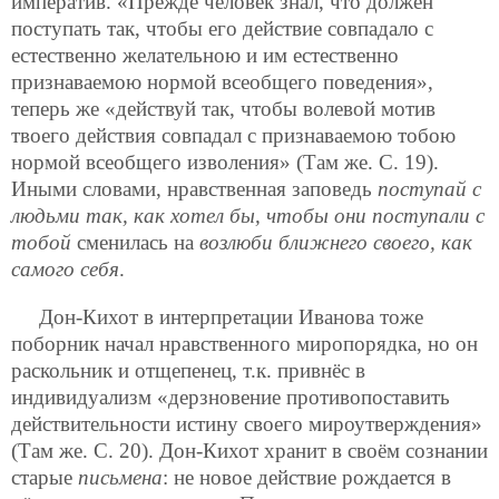
императив. «Прежде человек знал, что должен
поступать так, чтобы его действие совпадало с
естественно желательною и им естественно
признаваемою нормой всеобщего поведения»,
теперь же «действуй так, чтобы волевой мотив
твоего действия совпадал с признаваемою тобою
нормой всеобщего изволения» (Там же. С. 19).
Иными словами, нравственная заповедь
поступай с
людьми так, как хотел бы, чтобы они поступали с
тобой
сменилась на
возлюби ближнего своего, как
самого себя
.
Дон-Кихот в интерпретации Иванова тоже
поборник начал нравственного миропорядка, но он
раскольник и отщепенец, т.к. привнёс в
индивидуализм «дерзновение противопоставить
действительности истину своего мироутверждения»
(Там же. С. 20). Дон-Кихот хранит в своём сознании
старые
письмена
: не новое действие рождается в