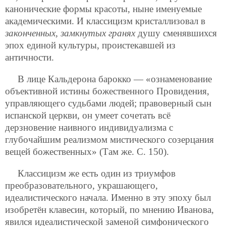
канонические формы красоты, ныне именуемые
академическими. И классицизм кристаллизовал в
законченных, замкнутых гранях
душу сменявшихся
эпох единой культуры, проистекавшей из
античности.
В лице Кальдерона барокко — «ознаменование
объективной истины божественного Провидения,
управляющего судьбами людей; правоверный сын
испанской церкви, он умеет сочетать всё
дерзновение наивного индивидуализма с
глубочайшим реализмом мистического созерцания
вещей божественных» (Там же. С. 150).
Классицизм же есть один из триумфов
преобразовательного, украшающего,
идеалистического начала. Именно в эту эпоху был
изобретён клавесин, который, по мнению Иванова,
явился идеалистической заменой симфонического