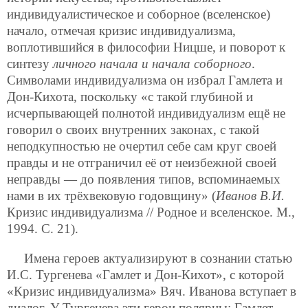
индивидуалистическое и соборное (вселенское)
начало, отмечая кризис индивидуализма,
воплотившийся в философии Ницше, и поворот к
синтезу
личного начала и начала соборного
.
Символами индивидуализма он избрал Гамлета и
Дон-Кихота, поскольку «с такой глубиной и
исчерпывающей полнотой индивидуализм ещё не
говорил о своих внутренних
законах, с такой
неподкупностью не очертил себе сам круг своей
правды и не отграничил её от неизбежной своей
неправды — до появления типов, вспоминаемых
нами в их трёхвековую годовщину» (
Иванов В.И.
Кризис индивидуализма // Родное и вселенское. М.,
1994. С. 21).
Имена героев актуализируют в сознании статью
И.С. Тургенева «Гамлет и Дон-Кихот», с которой
«Кризис индивидуализма» Вяч. Иванова вступает в
диалог. У Тургенева эти герои полярны: Гамлет