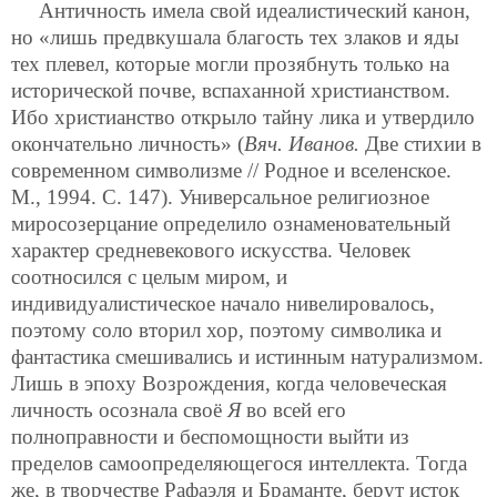
Античность имела свой идеалистический канон,
но «лишь предвкушала благость тех злаков и яды
тех плевел, которые могли прозябнуть только на
исторической почве, вспаханной христианством.
Ибо христианство открыло тайну лика и утвердило
окончательно личность» (
Вяч. Иванов.
Две стихии в
современном символизме // Родное и вселенское.
М., 1994. С. 147). Универсальное религиозное
миросозерцание определило ознаменовательный
характер средневекового искусства. Человек
соотносился с целым миром, и
индивидуалистическое начало нивелировалось,
поэтому соло вторил хор, поэтому символика и
фантастика смешивались и истинным натурализмом.
Лишь в эпоху Возрождения, когда человеческая
личность осознала своё
Я
во всей его
полноправности и беспомощности выйти из
пределов самоопределяющегося интеллекта. Тогда
же, в творчестве Рафаэля и Браманте, берут
исток