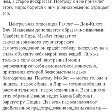
нём, а старое воскресает. Поэтому он не приемлет
этого мира: борется с ним и одновременно отрицает
его.
Центральная оппозиция Гамлет — Дон-Кихот
Вяч. Ивановым дополняется образами-символами
Макбета и Лира. Макбет страдает от
секуляризованного узурпаторского
самоутверждения: он крадёт победу, поскольку не в
силах объявить себя мерой всех вещей. Лир же
только в силу своей внутренней мощи
репрезентирует себя самовластной личностью,
притязания которой бескорыстны и даже
благодетельны. Поэтому Макбет — мотив голода и
нищеты, пафос обиды, а Лир — мотив изобилия и
расточительности, пафос исполнения. Вариациями
этих образов Иванов видит Каина Байрона и
Заратустру Ницше. Два этих пафоса намечают
двойственное предопределение индивидуализма —