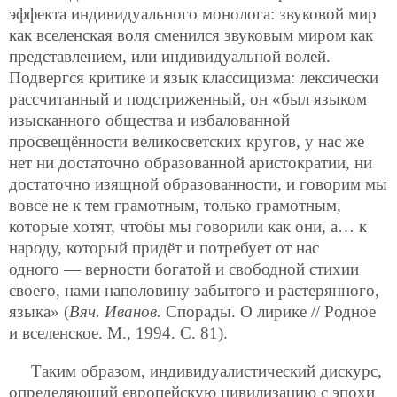
эффекта индивидуального монолога: звуковой мир
как вселенская воля сменился звуковым миром как
представлением, или индивидуальной волей.
Подвергся критике и язык классицизма: лексически
рассчитанный и подстриженный, он «был языком
изысканного общества и избалованной
просвещённости великосветских кругов, у нас же
нет ни достаточно образованной аристократии, ни
достаточно изящной образованности, и говорим мы
вовсе не к тем грамотным, только грамотным,
которые хотят, чтобы мы говорили как они, а… к
народу, который придёт и потребует от нас
одного — верности богатой и свободной стихии
своего, нами наполовину забытого и растерянного,
языка» (
Вяч. Иванов.
Спорады. О лирике // Родное
и вселенское. М., 1994. С. 81).
Таким образом, индивидуалистический дискурс,
определяющий европейскую цивилизацию с эпохи