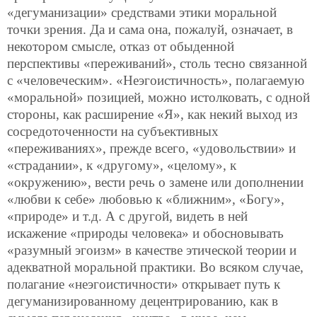
«дегуманизации» средствами этики моральной
точки зрения. Да и сама она, пожалуй, означает, в
некотором смысле, отказ от обыденной
перспективы «переживаний», столь тесно связанной
с «человеческим». «Неэгоистичность», полагаемую
«моральной» позицией, можно истолковать, с одной
стороны, как расширение «Я», как некий выход из
сосредоточенности на субъективных
«переживаниях», прежде всего, «удовольствии» и
«страдании», к «другому», «целому», к
«окружению», вести речь о замене или дополнении
«любви к себе» любовью к «ближним», «Богу»,
«природе» и т.д. А с другой, видеть в ней
искажение «природы человека» и обосновывать
«разумный эгоизм» в качестве этической теории и
адекватной моральной практики. Во всяком случае,
полагание «неэгоистичности» открывает путь к
дегуманизированному децентрированию, как в