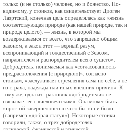
только (и не столько) человек, но и божество. По-
видимому, у стоиков, как свидетельствует Диоген
Лаэртский, конечная цель определялась как «жизнь
соответствующая природе (как нашей природе, так и
природе целого), — жизнь, в которой мы
воздерживаемся от всего, что запрещено общим
законом, а закон этот — верный разум,
всепроникающий и тождественный с Зевсом,
направителем и распорядителем всего сущего».
Добродетель, понимаемая как «согласованность
предрасположения [с природою]», согласно
стоикам, «заслуживает стремления сама по себе, а не
из страха, надежды или иных внешних причин». К
тому же, одна из трактовок «добродетели» не
связывает ее с «человеческим». Она может быть
«простой завершенностью чего бы то ни было
(например «добрая статуя»). Некоторые стоики
говорили, также, о трех добродетелях —
логической, физической и этической.