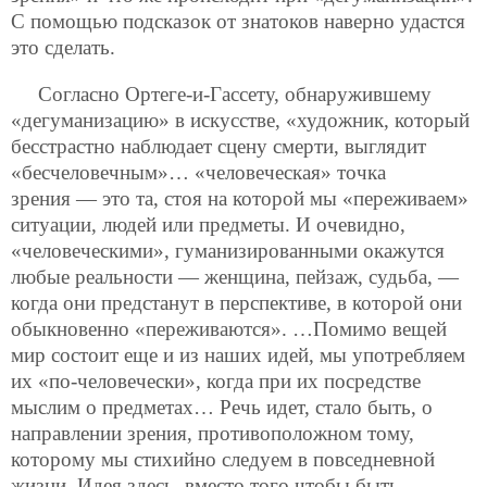
С помощью подсказок от знатоков наверно удастся
это сделать.
Согласно Ортеге-и-Гассету, обнаружившему
«дегуманизацию» в искусстве, «художник, который
бесстрастно наблюдает сцену смерти, выглядит
«бесчеловечным»… «человеческая» точка
зрения — это та, стоя на которой мы «переживаем»
ситуации, людей или предметы. И очевидно,
«человеческими», гуманизированными окажутся
любые реальности — женщина, пейзаж, судьба, —
когда они предстанут в перспективе, в которой они
обыкновенно «переживаются». …Помимо вещей
мир состоит еще и из наших идей, мы употребляем
их «по-человечески», когда при их посредстве
мыслим о предметах… Речь идет, стало быть, о
направлении зрения, противоположном тому,
которому мы стихийно следуем в повседневной
жизни. Идея здесь, вместо того чтобы быть