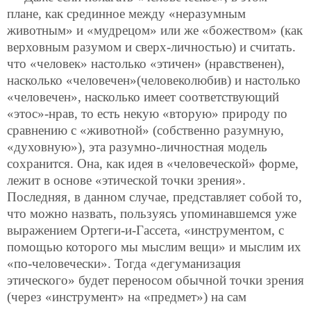
плане, как срединное между «неразумным
животным» и «мудрецом» или же «божеством» (как
верховным разумом и сверх-личностью) и считать.
что «человек» настолько «этичен» (нравственен),
насколько «человечен»(человеколюбив) и настолько
«человечен», насколько имеет соответствующий
«этос»-нрав, то есть некую «вторую» природу по
сравнению с «животной» (собственно разумную,
«духовную»), эта разумно-личностная модель
сохранится. Она, как идея в «человеческой» форме,
лежит в основе «этической точки зрения».
Последняя, в данном случае, представляет собой то,
что можно назвать, пользуясь упоминавшемся уже
выражением Ортеги-и-Гассета, «инструментом, с
помощью которого мы мыслим вещи» и мыслим их
«по-человечески». Тогда «дегуманизация
этического» будет переносом обычной точки зрения
(через «инструмент» на «предмет») на сам