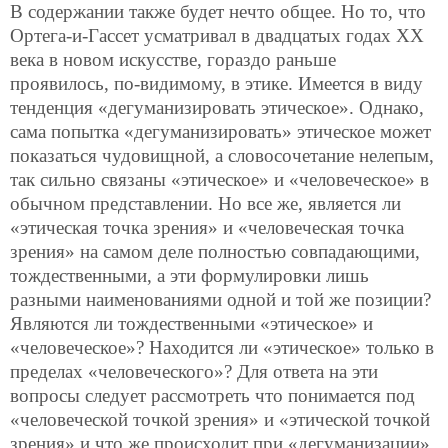
В содержании также будет нечто общее. Но то, что
Ортега-и-Гассет усматривал в двадцатых годах ХХ
века в новом искусстве, гораздо раньше
проявилось, по-видимому, в этике. Имеется в виду
тенденция «дегуманизировать этическое». Однако,
сама попытка «дегуманизировать» этическое может
показаться чудовищной, а словосочетание нелепым,
так сильно связаны «этическое» и «человеческое» в
обычном представлении. Но все же, является ли
«этическая точка зрения» и «человеческая точка
зрения» на самом деле полностью совпадающими,
тождественными, а эти формулировки лишь
разными наименованиями одной и той же позиции?
Являются ли тождественными «этическое» и
«человеческое»? Находится ли «этическое» только в
пределах «человеческого»? Для ответа на эти
вопросы следует рассмотреть что понимается под
«человеческой точкой зрения» и «этической точкой
зрения» и что же происходит при «дегуманизации».