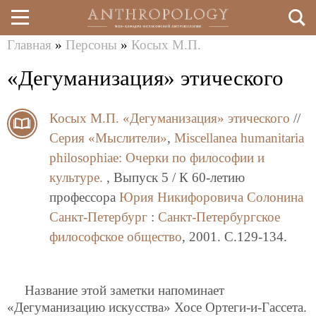
Главная
»
Персоны
»
Косых М.П.
Перейти
Вы
«Дегуманизация» этического
к
здесь
основному
Косых М.П.
«Дегуманизация» этического
//
содержанию
Серия «Мыслители»
,
Miscellanea humanitaria
philosоphiae: Очерки по философии и
культуре.
, Выпуск 5 / К 60-летию
профессора
Юрия Никифоровича Солонина
Санкт-Петербург
:
Санкт-Петербургское
философское общество
, 2001. C.129-134.
Название этой заметки напоминает
«Дегуманизацию искусства» Хосе Ортеги-и-Гассета.