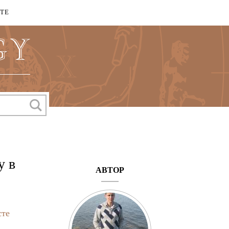
КТЕ
у в
АВТОР
сте