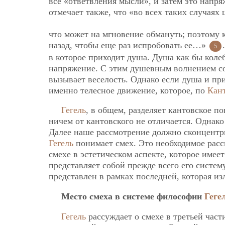
все «ответвления мысли», и затем это напря
отмечает также, что «во всех таких случаях 
что может на мгновение обмануть; поэтому к
назад, чтобы еще раз испробовать ее…»
5
в которое приходит душа. Душа как бы колеб
напряжение. С этим душевным волнением сог
вызывает веселость. Однако если душа и пр
именно телесное движение, которое, по
Кан
Гегель
, в общем, разделяет кантовское п
ничем от кантовского не отличается. Однак
Далее наше рассмотрение должно сконцентри
Гегель
понимает смех. Это необходимое рассм
смехе в эстетическом аспекте, которое имее
представляет собой прежде всего его систем
представлен в рамках последней, которая и
Место смеха в системе философии
Геге
Гегель
рассуждает о смехе в третьей час