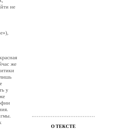
х,
йти не
е»),
красная
йчас же
литики
 лишь
е
ть у
же
офии
ния.
игмы.
к
О ТЕКСТЕ