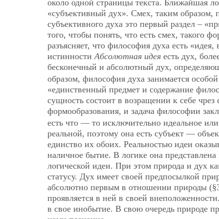
около одной страницы текста. Ближайшая ло
«субъективный дух». Смех, таким образом, 
субъективного духа это первый раздел – «п
того, чтобы понять, что есть смех, такого ф
разъясняет, что философия духа есть «идея,
истинности
Абсолютная идея
есть дух, боле
бесконечный и абсолютный дух, определяющ
образом, философия духа занимается особо
«единственный предмет и содержание филосо
сущность состоит в возращении к себе чрез
формообразования, и задача философии закл
есть что — то исключительно идеальное ил
реальной, поэтому она есть субъект — объек
единство их обоих. Реальностью идеи оказы
наличное бытие. В логике она представлена
логической идеи. При этом природа и дух к
статусу. Дух имеет своей предпосылкой прир
абсолютно первым в отношении природы (§3
проявляется в ней в своей внеположенности.
в свое инобытие. В свою очередь природе пр