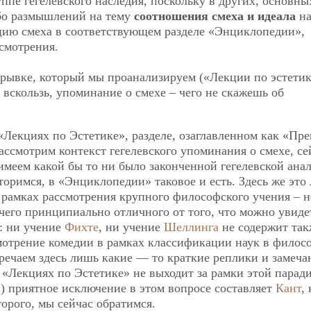
уппе гегелевского наследия, поскольку в других, основны
бо размышлений на тему
соотношения смеха и идеала
на
цию смеха в соответствующем разделе «Энциклопедии»,
смотрения.
трывке, который мы проанализируем («Лекции по эстетик
вскользь, упоминание о смехе – чего не скажешь об
Лекциях по Эстетике», разделе, озаглавленном как «Пре
ссмотрим контекст гегелевского упоминания о смехе, се
 имеем какой бы то ни было законченной гегелевской ана
вторимся, в «Энциклопедии» таковое и есть. Здесь же это
 рамках рассмотрения крупного философского учения – н
чего принципиально отличного от того, что можно увиде
: ни учение
Фихте
, ни учение
Шеллинга
не содержит так
смотрение комедии в рамках классификации наук в филос
тречаем здесь лишь какие — то краткие реплики и замеча
 «Лекциях по Эстетике» не выходит за рамки этой парад
 приятное исключение в этом вопросе составляет
Кант
, 
орого, мы сейчас обратимся.