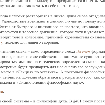
жение внезапно пропадает, т.е. превращается в ничто. Ка
шутка должна заключать в себе нечто такое,
огда иллюзия растворяется в ничто, душа снова оглядыва
. Удовольствие возникает в данном случае по поводу вол
лется от быстрого и внезапного срыва того, что вводило 
ласуется и телесное движение, которое хотя и утомляет,
иводит тело в колебание, причиной удовольствия оказыва
ту
, полезно для нашего здоровья.
онимание смеха – само определение смеха
Гегелем
формал
о он выдвигает и свое собственное понимание сущности с
роваться именно на гегелевском определении смеха – к
отрение будет предварять для нас анализ его рассужден
т место в «Лекциях по эстетике». А поскольку философи
у, сейчас мы должны обратиться к раскрытию того, как с
зложена в «Энциклопедии философских наук».
ля
.
ти своей системы – в философии духа. В §401 смеху посв