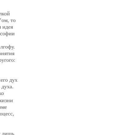
лкой
’ом, то
я идея
ософии
олгофу.
онятия
ругого:
него дух
 духа.
ко
жизни
рме
оцесс,
т лишь