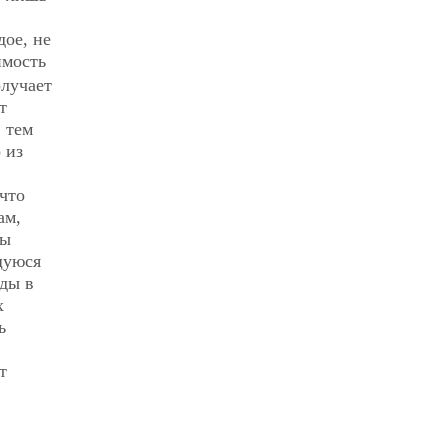
дое, не
имость
олучает
т
 тем
 из
что
ам,
мы
щуюся
ды в
х
ь
т