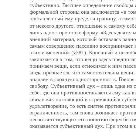
субъективно. Высшее определение свободы со
формальной стороны она заключается «в том
поставленный ему предел и границу, а само
от некоего другого, отношение к самому себ
лишь одностороннюю форму. «Здесь деятель
внешний материал, который оставаясь равн
самым совершенно пассивно воспринимает и 
этих изменений» (§381). Конечный и несвоб
заключается в том, что вещи здесь предпол
понимаем вещи, если относимся к ним пасс
когда признается, что самостоятельны вещи,
впадаем в сходную односторонность. Говоря
свободу. Субъективный дух – лишь одна из 
себе, где она противопоставляется ему как
связан как познающий и стремящийся субъе
удовлетворение, то есть снятие противореч
ограниченность, там снова возникает против
несоответствующих его понятию форм бытия
оказывается субъективный дух. При этом в 