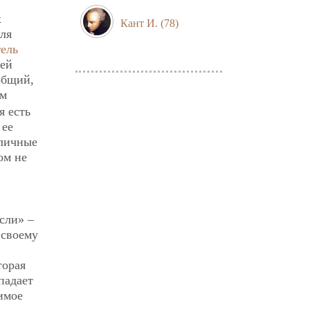
х
Кант И.
(78)
для
гель
оей
еобщий,
им
я есть
 ее
зличные
ом не
сли» –
 своему
торая
падает
имое