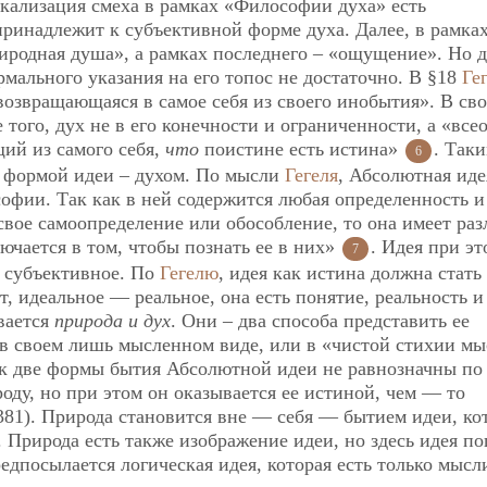
кализация смеха в рамках «Философии духа» есть
принадлежит к субъективной форме духа. Далее, в рамка
риродная душа», а рамках последнего – «ощущение». Но 
ормального указания на его топос не достаточно. В §18
Ге
 возвращающаяся в самое себя из своего инобытия». В св
е того, дух не в его конечности и ограниченности, а «вс
ий из самого себя,
что
поистине есть истина»
. Так
6
й формой идеи – духом. По мысли
Гегеля
, Абсолютная иде
фии. Так как в ней содержится любая определенность и
 свое самоопределение или обособление, то она имеет ра
ючается в том, чтобы познать ее в них»
. Идея при эт
7
и субъективное. По
Гегелю
, идея как истина должна стать
т, идеальное — реальное, она есть понятие, реальность и
вается
природа и дух
. Они – два способа представить ее
 в своем лишь мысленном виде, или в «чистой стихии мы
ак две формы бытия Абсолютной идеи не равнозначны по
оду, но при этом он оказывается ее истиной, чем — то
81). Природа становится вне — себя — бытием идеи, ко
 Природа есть также изображение идеи, но здесь идея по
едпосылается логическая идея, которая есть только мысл