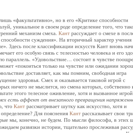
лишь «факультативно», но в его «Критике способности
луй, уникальное в своем роде определение того, что так
тренний механизм смеха.
Кант
рассуждает о смехе в пос
 способности суждения». На вторичный характер учения 
е». Здесь после классификации искусств Кант вновь нач
ечает его особую связь с телесностью человека и его зд
ую параллель. «Удовольствие… состоит в чувстве поощр
 может «покоиться только на чувстве или ожидании хоро
овольствие доставляет, как мы помним, свободная игра
щение здоровья. Смех и оказывается таковой игрой с
рых ничего не мыслится, но смена которых, собственно 
льтате этого телесное оживление, хотя и вызванное игрой
ех есть аффект от внезапного превращения напряженн
о, что
Кант
рассматривает шутку как искусство, хотя и
о определение? Для пояснения
Кант
рассказывает свои тр
орые мы, конечно, не будем. По мысли философа, в этих 
 ожидаем развязки истории, тщательно прослеживая расс