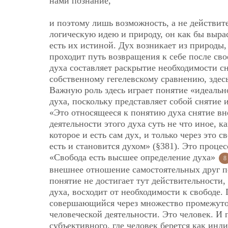
нами познание,
и поэтому лишь возможность, а не действит
логическую идею и природу, он как бы вырас
есть их истиной. Дух возникает из природы,
проходит путь возвращения к себе после св
духа составляет раскрытие необходимости с
собственному гегелевскому сравнению, здесь
Важную роль здесь играет понятие «идеальн
духа, поскольку представляет собой снятие и
«Это относящееся к понятию духа снятие вн
деятельности этого духа суть не что иное, 
которое и есть сам дух, и только через это 
есть и становится духом» (§381). Это проц
«Свобода есть высшее определение духа»
8
внешнее отношение самостоятельных друг п
понятие не достигает тут действительности,
духа, восходит от необходимости к свободе. 
совершающийся через множество промежуточ
человеческой деятельности. Это человек. И
субъективного, где человек берется как инд