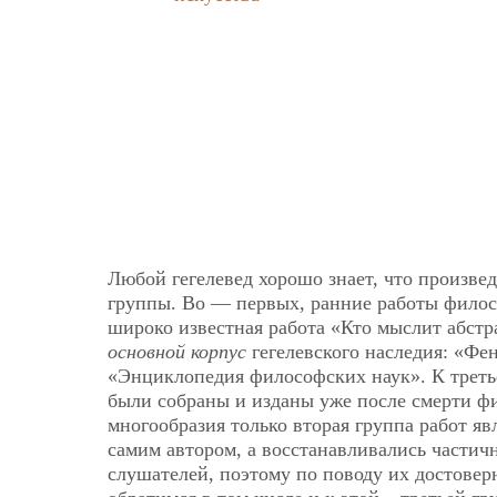
Любой гегелевед хорошо знает, что произве
группы. Во — первых, ранние работы филосо
широко известная работа «Кто мыслит абст
основной корпус
гегелевского наследия: «Фе
«Энциклопедия философских наук». К третье
были собраны и изданы уже после смерти фи
многообразия только вторая группа работ яв
самим автором, а восстанавливались частичн
слушателей, поэтому по поводу их достовер