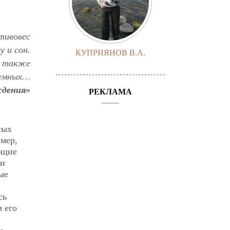
отивовес
 и сон.
КУПРИЯНОВ В.А.
о также
зумных…
ждения»
РЕКЛАМА
ных
имер,
ющие
 и
ые
сь
 его