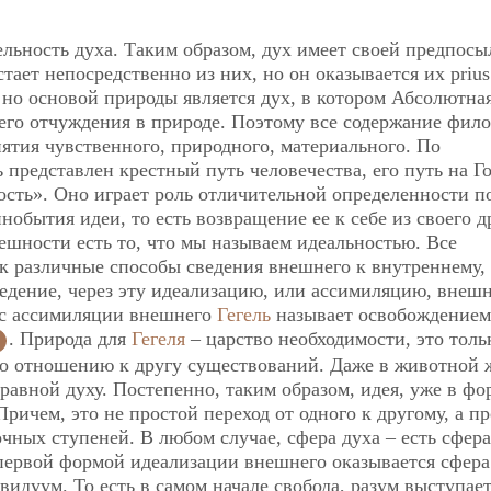
ельность духа. Таким образом, дух имеет своей предпосы
тает непосредственно из них, но он оказывается их prius
 но основой природы является дух, в котором Абсолютна
оего отчуждения в природе. Поэтому все содержание фил
нятия чувственного, природного, материального. По
 представлен крестный путь человечества, его путь на Г
ость». Оно играет роль отличительной определенности п
нобытия идеи, то есть возвращение ее к себе из своего д
ешности есть то, что мы называем идеальностью. Все
как различные способы сведения внешнего к внутреннему,
сведение, через эту идеализацию, или ассимиляцию, внеш
есс ассимиляции внешнего
Гегель
называет освобождением
. Природа для
Гегеля
– царство необходимости, это толь
о отношению к другу существований. Даже в животной 
 равной духу. Постепенно, таким образом, идея, уже в фо
Причем, это не простой переход от одного к другому, а пр
ных ступеней. В любом случае, сфера духа – есть сфера
 первой формой идеализации внешнего оказывается сфера
ивидуум. То есть в самом начале свобода, разум выступае