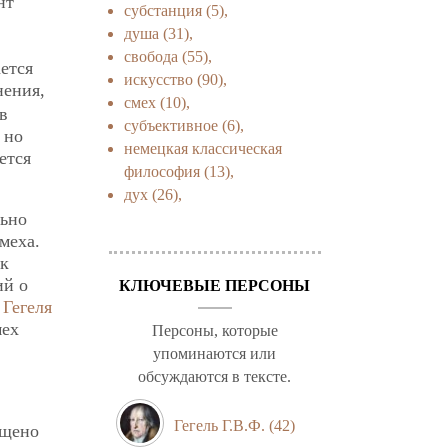
нт
субстанция
(5),
душа
(31),
свобода
(55),
ется
искусство
(90),
нения,
смех
(10),
в
субъективное
(6),
 но
немецкая классическая
ется
философия
(13),
дух
(26),
ьно
меха.
ак
ий о
КЛЮЧЕВЫЕ ПЕРСОНЫ
я
Гегеля
мех
Персоны, которые
упоминаются или
обсуждаются в тексте.
Гегель Г.В.Ф.
(42)
ящено