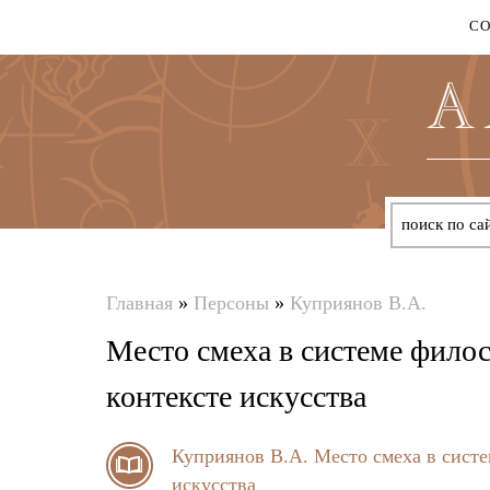
С
Главная
»
Персоны
»
Куприянов В.А.
Вы
Место смеха в системе филос
здесь
контексте искусства
Куприянов В.А.
Место смеха в систе
искусства