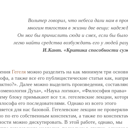
Вольтер говорил, что небеса дали нам в пр
многим тягостям в жизни две вещи: надежду
Он мог бы причислить сюда и смех, если бы был
легко найти средства возбуждать его у людей ра
И.Кант. «Критика способности су
дения
Гегеля
можно разделить на как минимум три основ
фа, а также все его публицистические статьи как, напр
рактно?». Далее можно выделить произведения, составля
номенология Духа», «Наука логики», «Философия права»
му блоку примыкают все т.н. гегелевские лекции, котор
лософа его последователями. Однако из всего этого
ляется для нас базовой. Гегелевские лекции не проверяли
о по его собственным конспектам, а также по конспектам
ности можно дискутировать. В этой работе, однако, мы