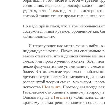
обратимся в том числе и к этой – третьей гр
сочинениях великого философа каких — ли
удается, хотя
Гегель
и дает свою интерпрета
который также станет предметом нашего рас
Но надо признаться, что в том небольшом о
содержится лишь краткое, брошенное как бы 
«Энциклопедии».
Интересующее нас место можно найти в «
индивидуальность». Позже мы специально ра
важно отметить, что в данном случае мы не
смеха, или просто учения о смехе. Хотя, по
некое факультативное упоминание о смехе в
более. В этом смысле здесь мы не найдем ни
других представителей немецкого идеализма
развернутой теории смеха, максимум – рас
искусства
Шеллинга
. Поэтому мы всегда вс
Гегелевское отношение к данному вопросу в
Однако наряду с
Гегелем
(в «Энциклопедии»)
краткому рассмотрению аналитики смеха кот