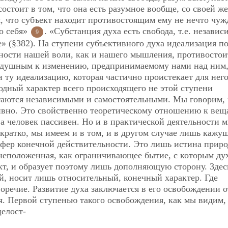
стоит в том, что она есть разумное вообще, со своей же
, что субъект находит противостоящим ему не нечто чуж
го себя»
. «Субстанция духа есть свобода, т.е. независ
9
е» (§382). На ступени субъективного духа идеализация п
ности нашей воли, как и нашего мышления, противостои
одушным к изменению, предпринимаемому нами над ним,
ту идеализацию, которая частично проистекает для него
одный характер всего происходящего не этой ступени
агаются независимыми и самостоятельными. Мы говорим, 
ивно. Это свойственно теоретическому отношению к вещ
 а человек пассивен. Но и в практической деятельности 
 кратко, мы имеем и в том, и в другом случае лишь кажу
сфер конечной действительности. Это лишь истина приро
 внеположенная, как ограничивающее бытие, с которым ду
кт, и образует поэтому лишь дополняющую сторону. Здес
ий, носит лишь относительный, конечный характер. Где
оречие. Развитие духа заключается в его освобождении о
. Первой ступенью такого освобождения, как мы видим,
целост-