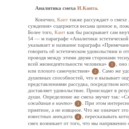
Аналитика смеха
И.Канта
.
Конечно,
Кант
также рассуждает о смехе 
суждения» содержится весьма ценное и, пожа
Более того,
Кант
как бы раскрывает сам вну
54 — м параграфе «Аналитики эстетической
указывает и название параграфа «Примечани
говорить об эстетическом удовольствии и отм
проводя между этими двумя сторонами тесн
всей жизнедеятельности человека»
, оно
1
или плохого самочувствия»
. Само же уд
2
душевных способностей, что и вызывает ощу
представлениями рассудка, посредством кото
доставляет удовольствие. Происходит в резу
души. Определение же смеха звучит так:
«См
ожидания в ничто»
. При этом интересн
3
приятное, а не изящное. Что же означает эт
известных анекдота
, пересказывать кот
4
смех возникает от того, что мы напряженно