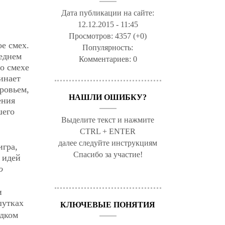
Дата публикации на сайте:
12.12.2015 - 11:45
Просмотров:
4357 (+0)
ое смех.
Популярность:
леднем
Комментариев:
0
о смехе
инает
оровьем,
НАШЛИ ОШИБКУ?
ения
шего
Выделите текст и нажмите
CTRL + ENTER
далее следуйте инструкциям
игра,
Спасибо за участие!
 идей
о
и
шутках
КЛЮЧЕВЫЕ ПОНЯТИЯ
удком