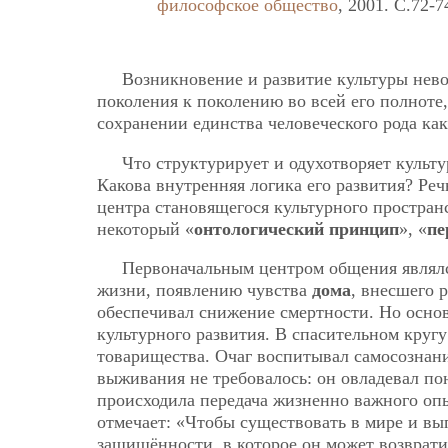
философское общество
, 2001. C.72-7
Возникновение и развитие культуры нево
поколения к поколению во всей его полноте
сохранении единства человеческого рода ка
Что структурирует и одухотворяет культу
Какова внутренняя логика его развития? Ре
центра становящегося культурного простран
некоторый «
онтологический принцип
», «
пе
Первоначальным центром общения являл
жизни, появлению чувства
дома
, внесшего 
обеспечивал снижение смертности. Но основ
культурного развития. В спасительном круг
товарищества. Очаг воспитывал самосознани
выживания не требовалось: он овладевал пон
происходила передача жизненно важного опы
отмечает: «Чтобы существовать в мире и вып
защищённости, в которое он может возврат