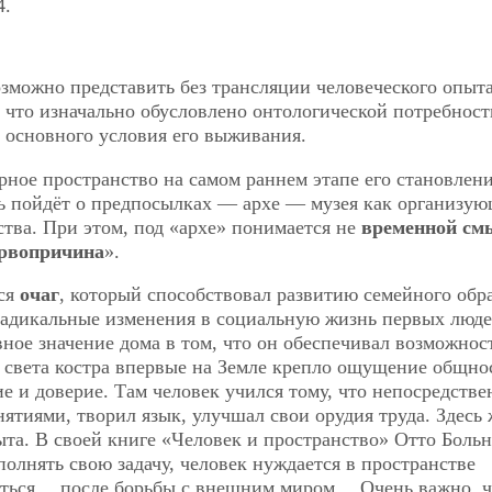
4.
зможно представить без трансляции человеческого опыта
, что изначально обусловлено онтологической потребност
к основного условия его выживания.
рное пространство на самом раннем этапе его становлен
чь пойдёт о предпосылках — архе — музея как организую
ства. При этом, под «архе» понимается не
временной см
рвопричина
».
ся
очаг
, который способствовал развитию семейного обр
радикальные изменения в социальную жизнь первых люд
ное значение дома в том, что он обеспечивал возможнос
у света костра впервые на Земле крепло ощущение общно
е и доверие. Там человек учился тому, что непосредстве
ятиями, творил язык, улучшал свои орудия труда. Здесь 
та. В своей книге «Человек и пространство» Отто Боль
олнять свою задачу, человек нуждается в пространстве
иться… после борьбы с внешним миром….Очень важно, ч