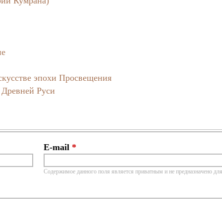
рии Кумрана)
ие
скусстве эпохи Просвещения
е Древней Руси
E-mail
*
Содержимое данного поля является приватным и не предназначено для