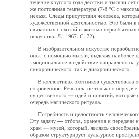
течение круглого года десятки и тысячи лет
же постоянная температура (7-8 °С с макси
нельзя. Следы присутствия человека, которы
художественной деятельностью. Это были в 
связанных с охотой и жизнью первобытных о
искусства. Л., 1967. С. 72).
В изобразительном искусстве первобытно
опыт с помощью мысли, выделяя наиболее це
эмоциональное воздействие направлено на у
синхронического, так и диахронического.
В коллективах охотников существовала о
сокровенное. Речь шла не только о передаче
существенного — идей и понятий, которые с
очередь магического ритуала.
Потребность и целостность человеческог
Эту задачу — отбора, хранения и передачи
храм — музей, который, являясь своеобраз
образом структурирует культурное пространс