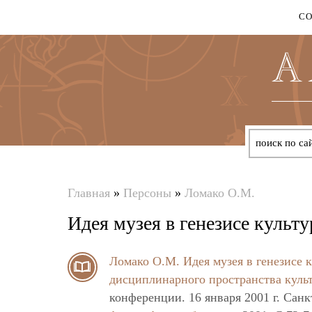
С
Главная
»
Персоны
»
Ломако О.М.
Вы
Идея музея в генезисе культ
здесь
Ломако О.М.
Идея музея в генезисе 
дисциплинарного пространства куль
конференции. 16 января 2001 г. Сан