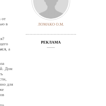
 от
ью в
ЛОМАКО О.М.
ия?
РЕКЛАМА
щего
ысл
, а
аза
ей. Дом
ть
сти,
нно для
же
нов
то