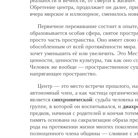
реальности и вечности, от смерти к жизни». 
Обретение центра, продолжает он далее, пр
вчера мирское и иллюзорное, сменилось но
Первичное переживание состоит в опыте,
образовывается особая сфера, святое простр
просто часть пространства. Оно имеет свою
обособленным от всей протяжённости мира. 
хочет уменьшить её или увеличить. Это Мес
ценности, ценности культуры, так как оно со
Человек же вообще — пространственное сущ
напрягающее пространство.
Центр — это место встречи прошлого, на
автономный член, а как частица органическо
является
синхронической
: судьба человека 
группе, в которой он воспитывался, и
диахр
предков, начиная с родителей и кончая тот
память основана на сакрализации образа пре
рода на протяжении жизни многих поколени
полноценного члена общины — слияние с э