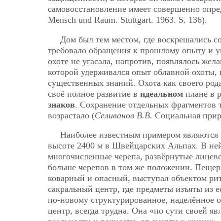
самовосстановление имеет совершенно опре
Mensch und Raum. Stuttgart. 1963. S. 136).
Дом был тем местом, где воскрешались с
требовало обращения к прошлому опыту и у
охоте не угасала, напротив, появлялось жел
которой удерживался опыт облавной охоты,
существенных знаний. Охота как своего рода
своё полное развитие в
идеальном
плане в р
знаков
. Сохранение отдельных фрагментов 
возрастало (
Селиванов В.В.
Социальная приро
Наиболее известным примером являются 
высоте 2400 м в Швейцарских Альпах. В н
многочисленные черепа, развёрнутые лицево
больше черепов в том же положении. Пещер
коварный и опасный, выступал объектом ри
сакральный центр, где предметы изъяты из 
по-новому структурированное, наделённое о
центр, всегда трудна. Она «по сути своей я