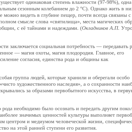
 существует одинаковая степень влажности (97-98%), одна
мальным сезонным колебанием до 2 °С). Однако жить в н
е можно видеть в глубине пещер, почти всегда связаны с
полном смысле слова «святилища», места магических обр
бщин, с её тайнами и надеждами. (
Окладников А.П.
Утр
сти заключается социальная потребность — передавать 
нное — магия охоты, магия плодородия. Главное, его
силение согласия, единства рода и общины как
собая группа людей, которые хранили и оберегали особо
 «чисто художественного наследия», а о сохранности наи
крывались за образами первобытного искусства, в перв
о рода необходимо было осознать и передать другим поко
 наиболее значимых ценностей культуры выполняет перв
ным центром и медиумом человеческой жизни, специфиче
тво на этой ранней ступени его развития.