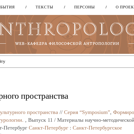
ОБЫТИЯ
ТЕКСТЫ
ПЕРСОНЫ
О ПРОЕ
Перейти
к
основному
содержанию
урного пространства
культурного пространства
//
Серия “Symposium”
,
Формиро
турологии.
, Выпуск 11 / Материалы научно-методическо
кт-Петербург
Санкт-Петербург
:
Санкт-Петербургское