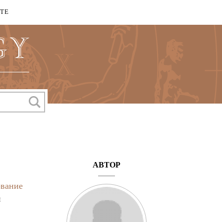
КТЕ
АВТОР
вание
й