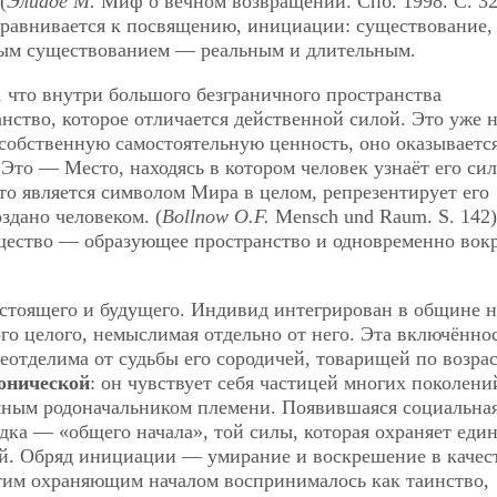
(
Элиаде М.
Миф о вечном возвращении. Спб. 1998. С. 32
иравнивается к посвящению, инициации: существование,
вым существованием — реальным и длительным.
 что внутри большого безграничного пространства
анство, которое отличается действенной силой. Это уже 
 собственную самостоятельную ценность, оно оказываетс
Это — Место, находясь в котором человек узнаёт его сил
то является символом Мира в целом, репрезентирует его
здано человеком. (
Bollnow O.F.
Mensch und Raum. S. 142)
ество — образующее пространство и одновременно вокр
стоящего и будущего. Индивид интегрирован в общине н
го целого, немыслимая отдельно от него. Эта включённо
неотделима от судьбы его сородичей, товарищей по возра
онической
: он чувствует себя частицей многих поколени
емным родоначальником племени. Появившаяся социальна
дка — «общего начала», той силы, которая охраняет еди
й. Обряд инициации — умирание и воскрешение в качес
тим охраняющим началом воспринималось как таинство,