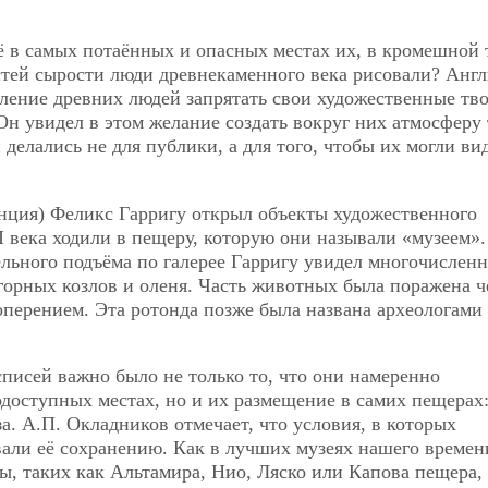
ё в самых потаённых и опасных местах их, в кромешной 
стей сырости люди древнекаменного века рисовали? Анг
мление древних людей запрятать свои художественные тв
Он увидел в этом желание создать вокруг них атмосферу
делались не для публики, а для того, чтобы их могли ви
анция) Феликс Гарригу открыл объекты художественного
 века ходили в пещеру, которую они называли «музеем».
тельного подъёма по галерее Гарригу увидел многочислен
горных козлов и оленя. Часть животных была поражена 
перением. Эта ротонда позже была названа археологами
писей важно было не только то, что они намеренно
доступных местах, но и их размещение в самих пещерах
а. А.П. Окладников отмечает, что условия, в которых
али её сохранению. Как в лучших музеях нашего времен
, таких как Альтамира, Нио, Ляско или Капова пещера,