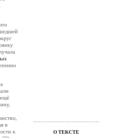
.
что
ошедшей
округ
овеку
лучала
ных
тепенно
на
жали
 ещё
ину,
анство,
я в
ности к
О ТЕКСТЕ