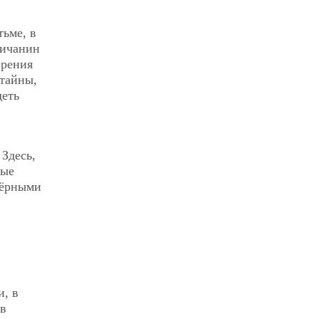
тьме, в
личанин
орения
 тайны,
деть
 Здесь,
ные
чёрными
:
и, в
 в