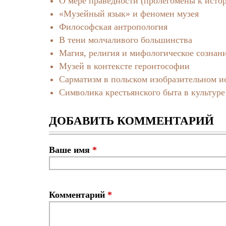
О мере праведности (пролегомены к исто
«Музейный язык» и феномен музея
Философская антропология
В тени молчаливого большинства
Mагия, религия и мифологическое сознан
Музей в контексте геронтософии
Сарматизм в польском изобразительном и
Символика крестьянского быта в культур
ДОБАВИТЬ КОММЕНТАРИЙ
Ваше имя
*
Комментарий
*