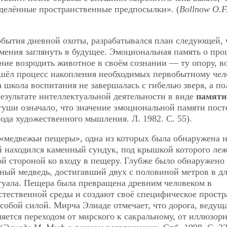
делённые пространственные предпосылки». (
Bollnow O.F
обытия дневной охоты, разрабатывался план следующей, 
мения заглянуть в будущее. Эмоциональная память о пр
ание возродить животное в своём сознании — ту опору, в
 шёл процесс накопления необходимых первобытному чел
 школа воспитания не завершалась с гибелью зверя, а по
езультате интеллектуальной деятельности в виде
памят
туши означало, что значение эмоциональной памяти пос
да художественного мышления. Л. 1982. С. 55).
«медвежьи пещеры», одна из которых была обнаружена 
ей
находился каменный сундук, под крышкой которого ле
й стороной ко входу в пещеру. Глубже было обнаружено
ный медведь, достигавший двух с половиной метров в дл
туала. Пещера была превращена древним человеком в
естественной среды и создают своё специфическое простр
собой силой. Мирча Элиаде отмечает, что дорога, ведуща
вляется переходом от мирского к сакральному, от иллюзор