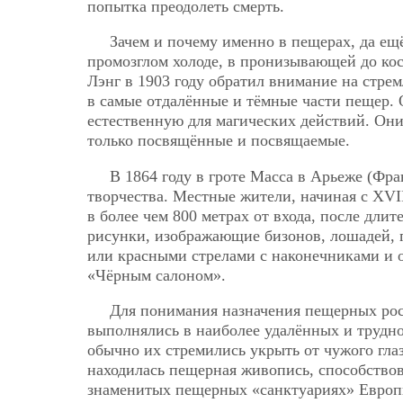
попытка преодолеть смерть.
Зачем и почему именно в пещерах, да ещ
промозглом холоде, в пронизывающей до ко
Лэнг в 1903 году обратил внимание на стре
в самые отдалённые и тёмные части пещер. 
естественную
для магических действий. Они 
только посвящённые и посвящаемые.
В 1864 году в гроте Масса в Арьеже (Фр
творчества. Местные жители, начиная с XVII
в более чем 800 метрах от входа, после дли
рисунки, изображающие бизонов, лошадей, 
или красными стрелами с наконечниками и о
«Чёрным салоном».
Для понимания назначения пещерных рос
выполнялись в наиболее удалённых и трудно
обычно их стремились укрыть от чужого глаз
находилась пещерная живопись, способствов
знаменитых пещерных «санктуариях» Европы