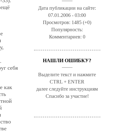
-33).
 ещё
Дата публикации на сайте:
07.01.2006 - 03:00
Просмотров:
1485 (+0)
Популярность:
не
Комментариев:
0
я
у,
.
НАШЛИ ОШИБКУ?
уг себя
Выделите текст и нажмите
CTRL + ENTER
е как
далее следуйте инструкциям
сть
Спасибо за участие!
стной
й
я
нство
тве