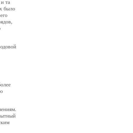
 и та
их было
 его
ядов,
о
родовой
более
ую
лениям.
обытный
ским