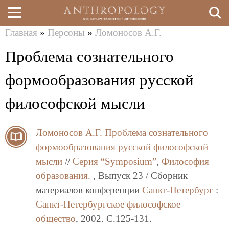
Главная
»
Персоны
»
Ломоносов А.Г.
Перейти
Вы
Проблема сознательного
к
здесь
основному
формообразования русской
содержанию
философской мысли
Ломоносов А.Г.
Проблема сознательного
формообразования русской философской
мысли
//
Серия “Symposium”
,
Философия
образования.
, Выпуск 23 / Сборник
материалов конференции
Санкт-Петербург
:
Санкт-Петербургское философское
общество
, 2002. C.125-131.