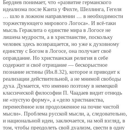
Бердяев понимает, что «развитие германского
идеализма после Канта у Фихте, Шеллинга, Гегеля
… шло в ложном направлении … в необходимости
торжествующего мирового Логоса». И всё-таки
мысль Гераклита о единстве мира в Логосе не
лишена мудрости, а в христианстве, поскольку
человек здесь возвращается, но уже к духовному
единству с Богом в Логосе, она получает своё
оправдание. Но христианская религия в себе
содержит и своё отрицание — бескорыстное
познание истины (Ин.8.32), которое и приводит к
реализации действительной, а не мнимой свободы
духа. Думается, что именно поэтому в немецкой
классической философии П. Чаадаев видит отнюдь
не «пустую форму», а «дело христианства,
перенесённое или продолженное на почве чистой
мысли». Проблема русской мысли, а, следовательно,
и национальной идеи, заключается, на мой взгляд, в
том, чтобы преодолеть свой дуализм, свести в одну