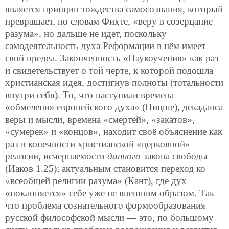
является принцип тождества самосознания, который
превращает, по словам Фихте, «веру в созерцание
разума», но дальше не идет, поскольку
самодеятельность духа Реформации в нём имеет
свой предел. Законченность «Наукоучения» как раз
и свидетельствует о той черте, к которой подошла
христианская идея, достигнув полноты (тотальности
внутри себя). То, что наступили времена
«обмеления европейского духа» (Ницше), декаданса
веры и мысли, времена «смертей», «закатов»,
«сумерек» и «концов», находит своё объяснение как
раз в конечности христианской «церковной»
религии, исчерпаемости
данного
закона свободы
(Иаков 1.25); актуальным становится переход ко
«всеобщей религии разума» (Кант), где дух
«поклоняется» себе уже не внешним образом. Так
что проблема сознательного формообразования
русской философской мысли — это, по большому