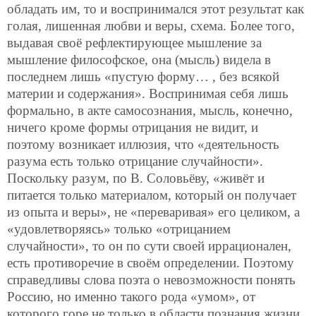
обладать им, то и воспринимался этот результат как
голая, лишенная любви и веры, схема. Более того,
выдавая своё рефлектирующее мышление за
мышление философское, она (мысль) видела в
последнем лишь «пустую форму… , без всякой
материи и содержания». Воспринимая себя лишь
формально, в акте самосознания, мысль, конечно,
ничего кроме формы отрицания не видит, и
поэтому возникает иллюзия, что «деятельность
разума есть только отрицание случайности».
Поскольку разум, по В. Соловьёву, «живёт и
питается только материалом, который он получает
из опыта и веры», не «переваривая» его целиком, а
«удовлетворяясь» только «отрицанием
случайности», то он по сути своей иррационален,
есть противоречие в своём определении. Поэтому
справедливы слова поэта о невозможности понять
Россию, но именно такого рода «умом», от
которого горе не только в области познания жизни,