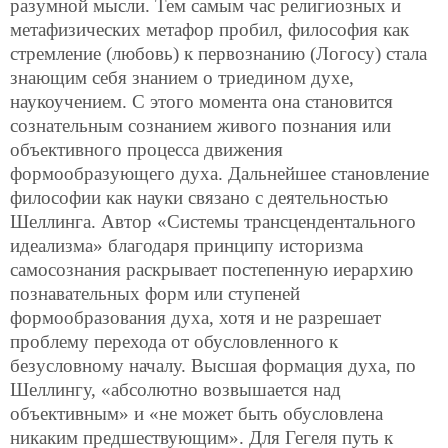
разумной мысли. Тем самым час религиозных и
метафизических метафор пробил, философия как
стремление (любовь) к первознанию (Логосу) стала
знающим себя знанием о триедином духе,
наукоучением. С этого момента она становится
сознательным сознанием живого познания или
объективного процесса движения
формообразующего духа. Дальнейшее становление
философии как науки связано с деятельностью
Шеллинга. Автор «Системы трансцендентального
идеализма» благодаря принципу историзма
самосознания раскрывает постепенную иерархию
познавательных форм или ступеней
формообразования духа, хотя и не разрешает
проблему перехода от обусловленного к
безусловному началу. Высшая формация духа, по
Шеллингу, «абсолютно возвышается над
объективным» и «не может быть обусловлена
никаким предшествующим». Для Гегеля путь к