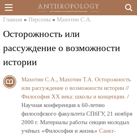
Главная
»
Персоны
»
Махотин С.А.
Перейти
Вы
Осторожность или
к
здесь
основному
рассуждение о возможности
содержанию
истории
Махотин С.А.
,
Махотин Т.А.
Осторожность
или рассуждение о возможности истории
//
Философия XX века: школы и концепции.
/
Научная конференция к 60-летию
философского факультета СПбГУ, 21 ноября
2000 г. Материалы работы секции молодых
учёных «Философия и жизнь»
Санкт-