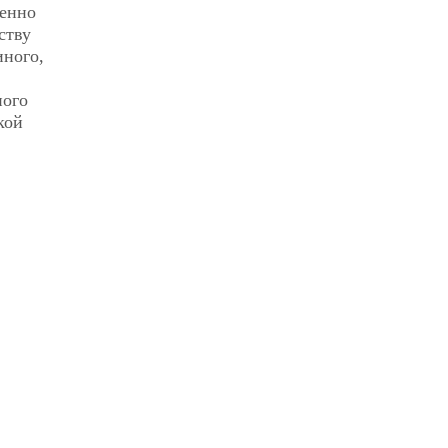
менно
ству
иного,
ного
кой