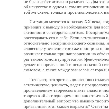
не были действительно разделены. Два эти а
об искусстве в одном и том же отношении и
той же схеме, только в противоположных на
Ситуация меняется к началу XX века, ко
приводит к выводу о необходимости для вос
активности со стороны зрителя. Восприним
воссоздавать его в себе. Если эстетическая
относительно воспринимающего сознания, не
словесное уточнение того же принципа прив
возникает только при направлении на объе
раз заново конституируется им (феноменологи
делает неопределенной и неоднозначной свя
смыслом, а также между замыслом автора и 
Тот факт, что зритель должен воссоздава
эстетическую ценность, ведет к предполож
произведением творческого акта аналогичног
творческий акт одновременно как отличный 
дополнительный вопрос: что именно творитс
призванный этот смысл выражать? Ответ на э