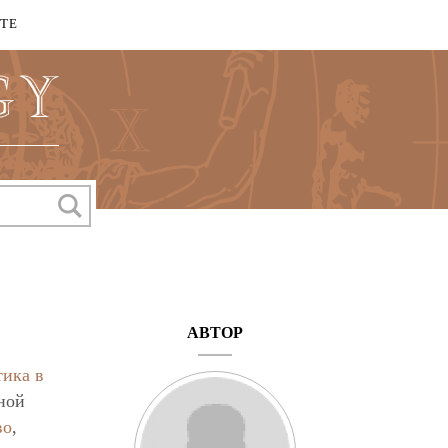
КТЕ
АВТОР
тика в
ной
во
,