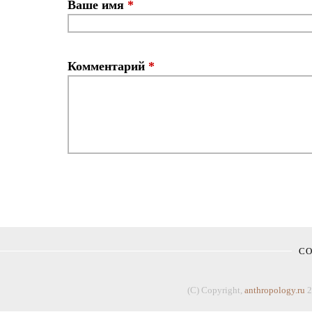
Ваше имя
*
Комментарий
*
С
(C) Copyright,
anthropology.ru
2