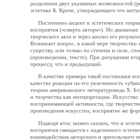
разделения двух указанных возможностей (р
эстетике Б. Кроче, утверждающего что инту
Постепенно акцент в эстетических теория
восприятия («смерть автора»). Но движение
творческого акта и через анализ его результ
Возникает вопрос, в какой мере творчество 
существу, или только по степени и силе, сп
(произведении, тексте). При допущении вто
процессу, что и предыдущий.
В качестве примера такой постановки во
качестве реакции на его увлеченность «уби
теорию американского литературоведа Х. Б
и творчества как интерпретации. Искусство
воспринимающей активности, где творчеств
произведения искусства, восприятие же фор
Подводя итог, можно сказать, что в эсте
восприятия смещается с наделенного эстети
взаимодействия авторского и зрительского т