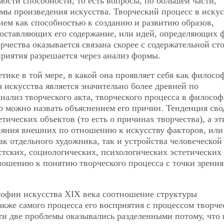
мости способности, то есть вопросы, по большей части,
мы произведения искусства. Творческий процесс в искус
нием как способностью к созданию и развитию образов,
составляющих его содержание, или идей, определяющих 
рчества оказывается связана скорее с содержательной ст
приятия разрешается через анализ формы.
етике в той мере, в какой она проявляет себя как филосо
 искусства является значительно более древней по
нализ творческого акта, творческого процесса в филосо
то можно назвать объяснением его причин. Тенденция сво
тических объектов (то есть о причинах творчества), а эт
ияния внешних по отношению к искусству факторов, или
ак отдельного художника, так и устройства человеческой
тских, социологических, психологических эстетических
ношению к понятию творческого процесса с точки зрения
софии искусства XIX века соотношение структуры
акже самого процесса его восприятия с процессом творче
и две проблемы оказывались разделенными потому, что 