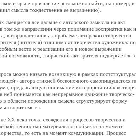
езкое и яркое проявление чего можно найти, например, в
иция смысла тождественна ее выражению).
х смещается все дальше с авторского замысла на акт
 в том же направлении через понимание восприятия как 
ата, возвращает вновь к проблеме авторского творчества.
зрителя (читателя) отличимо от творчества художника: по
особным вести к реализации его в новом выражении
рой возможности, творческий акт зрителя подвергается т
проса можно назвать возникшую в рамках постструктурал
вающей» автора стихией бесконечного самопишущегося п
лума, предлагающую понимание интерпретации как творч
 в ней понимается как непрерывное движение творческо-
о в области порождения смысла структурирует форму
мы творит смысл.
тике XX века точка схождения процессов творчества и
ческой ценностью материального объекта на момент
ворчества, то есть на момент коммуникации. Процесс