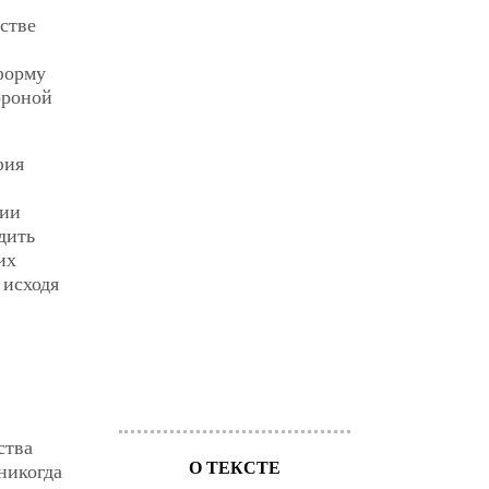
стве
форму
ороной
фия
фии
дить
их
 исходя
ства
О ТЕКСТЕ
никогда