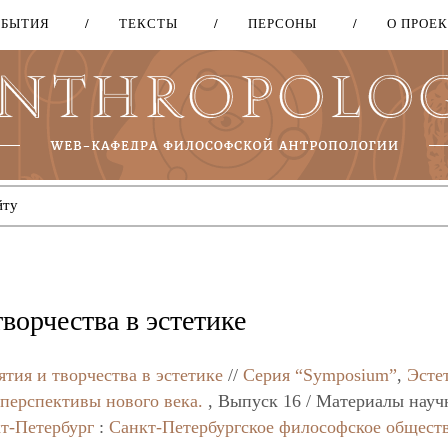
ОБЫТИЯ
ТЕКСТЫ
ПЕРСОНЫ
О ПРОЕ
Перейти
к
основному
содержанию
ворчества в эстетике
тия и творчества в эстетике
//
Серия “Symposium”
,
Эсте
перспективы нового века.
, Выпуск 16 / Материалы науч
т-Петербург
:
Санкт-Петербургское философское общест