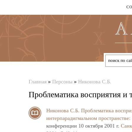
С
Главная
»
Персоны
»
Никонова С.Б.
Вы
Проблематика восприятия и т
здесь
Никонова С.Б.
Проблематика восприя
интерпарадигмальном пространстве: 
конференции 10 октября 2001 г.
Санк