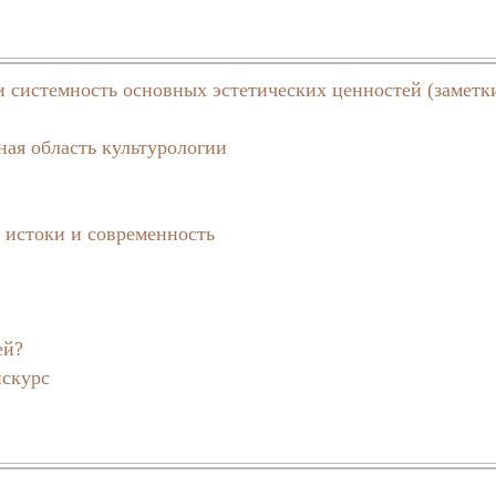
и системность основных эстетических ценностей (заметк
ная область культурологии
 истоки и современность
ей?
искурс