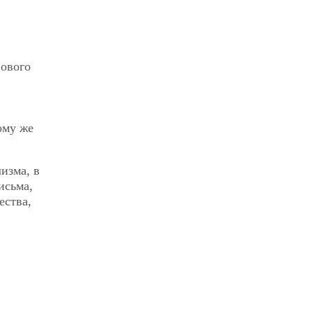
нового
ому же
изма, в
исьма,
ества,