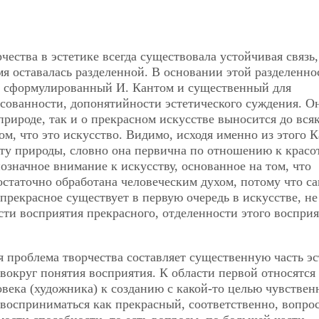
ества в эстетике всегда существовала устойчивая связь,
мя оставалась разделенной. В основании этой разделенно
, сформулированный И. Кантом и существенный для
сованности, допонятийности эстетического суждения. О
природе, так и о прекрасном искусстве выносится до вся
ом, что это искусство. Видимо, исходя именно из этого 
оту природы, словно она первична по отношению к красо
означное внимание к искусству, основанное на том, что
остаточно обработана человеческим духом, потому что са
 прекрасное существует в первую очередь в искусстве, не
ти восприятия прекрасного, отделенности этого восприя
я проблема творчества составляет существенную часть эс
вокруг понятия восприятия. К области первой относятся
овека (художника) к созданию с какой-то целью чувствен
восприниматься как прекрасный, соответственно, вопрос