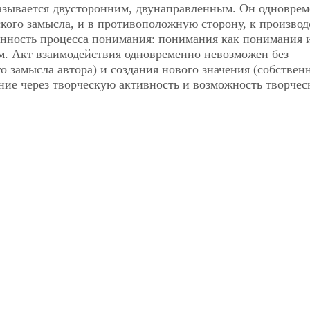
казывается двусторонним, двунаправленным. Он одновре
ского
замысла, и в противоположную сторону, к производ
енность процесса понимания: понимания как понимания 
м. Акт взаимодействия одновременно невозможен без
 замысла автора) и создания нового значения (собствен
ание через творческую активность и возможность творчес