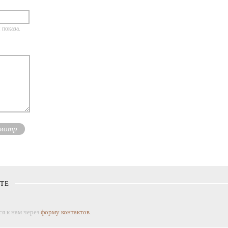
 показа.
КТЕ
я к нам через
форму контактов
.