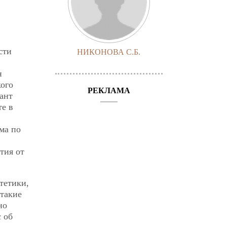
сти
НИКОНОВА С.Б.
н
кого
РЕКЛАМА
Кант
те в
ма по
тия от
тетики,
 такие
но
 об