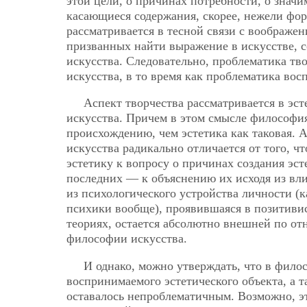
этой цели, о причинах потребности, о значи
касающиеся содержания, скорее, нежели фор
рассматривается в тесной связи с воображе
призванных найти выражение в искусстве, 
искусства. Следовательно, проблематика тво
искусства, в то время как проблематика вос
Аспект творчества рассматривается в эст
искусства. Причем в этом смысле философия
происхождению, чем эстетика как таковая. А
искусства радикально отличается от того, ч
эстетику к вопросу о причинах создания эсте
последних — к объяснению их исходя из вл
из психологического устройства личности (к
психики вообще), проявившаяся в позитивис
теориях, остается абсолютно внешней по от
философии искусства.
И однако, можно утверждать, что в фило
воспринимаемого эстетического объекта, а т
оставалось непроблематичным. Возможно, эт