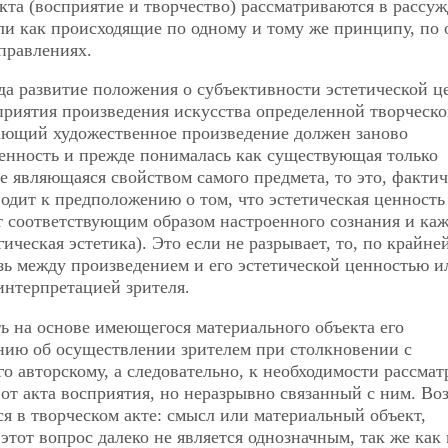
кта (восприятие и творчество) рассматриваются в рассу
ли как происходящие по одному и тому же принципу, по 
правлениях.
гда развитие положения о субъективности эстетической ц
приятия произведения искусства определенной творческ
ающий художественное произведение должен заново
 ценность и прежде понималась как
существующая только
 являющаяся свойством самого предмета, то это, фактич
одит к предположению о том, что эстетическая ценность
кт соответствующим образом настроенного сознания и ка
ческая эстетика). Это если не разрывает, то, по крайне
зь между произведением и его эстетической ценностью и
интерпретацией зрителя.
ть на основе имеющегося материального объекта его
ению об осуществлении зрителем при столкновении с
о авторскому, а следовательно, к необходимости рассмат
от акта восприятия, но неразрывно связанный с ним. Во
я в творческом акте: смысл или материальный объект,
тот вопрос далеко не является однозначным, так же как 