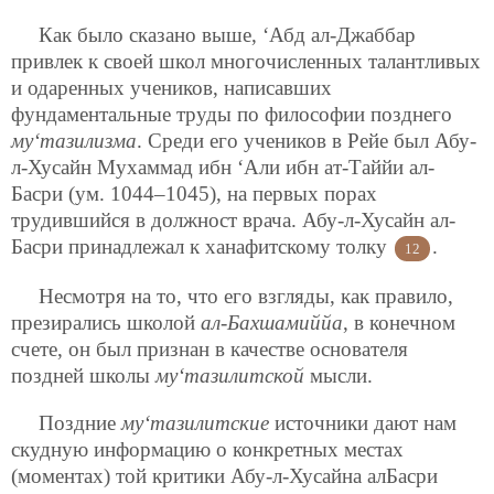
Как было сказано выше, ‘Абд ал-Джаббар
привлек к своей школ многочисленных талантливых
и одаренных учеников, написавших
фундаментальные труды по философии позднего
му‘тазилизма
. Среди его учеников в Рейе был Абу-
л-Хусайн Мухаммад ибн ‘Али ибн ат-Таййи ал-
Басри (ум. 1044–1045), на первых порах
трудившийся в должност врача. Абу-л-Хусайн ал-
Басри принадлежал к ханафитскому толку
.
12
Несмотря на то, что его взгляды, как правило,
презирались школой
ал-Бахшамиййа
, в конечном
счете, он был признан в качестве основателя
поздней школы
му‘тазилитской
мысли.
Поздние
му‘тазилитские
источники дают нам
скудную информацию о конкретных местах
(моментах) той критики Абу-л-Хусайна алБасри