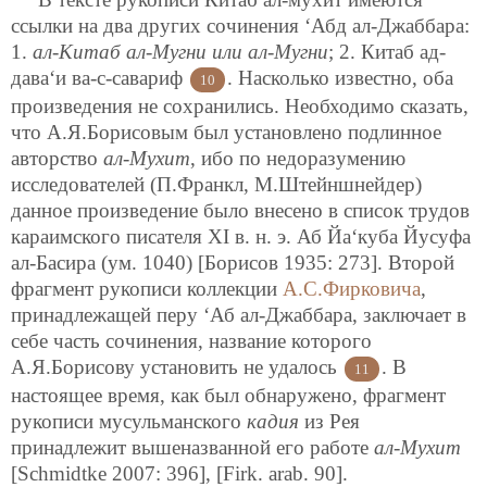
ссылки на два других сочинения ‘Абд ал-Джаббара:
1.
ал-Китаб ал-Мугни или ал-Мугни
; 2. Китаб ад-
дава‘и ва-с-савариф
. Насколько известно, оба
10
произведе
ния не сохранились. Необходимо сказать,
что А.Я.Борисовым был установлено подлинное
авторство
ал-Мухит
, ибо по недоразумению
исследователей (П.Франкл, М.Штейншнейдер)
данное произведение было внесено в список трудов
караимского писателя XI в. н. э. Аб Йа‘куба Йусуфа
ал-Басира (ум. 1040) [Борисов 1935: 273]. Второй
фрагмент рукописи коллекции
А.С.Фирковича
,
принадлежащей перу ‘Аб ал-Джаббара, заключает в
себе часть сочинения, название которого
А.Я.Борисову установить не удалось
. В
11
настоящее время, как был обнаружено, фрагмент
рукописи мусульманского
кадия
из Рея
принадлежит вышеназванной его работе
ал-Мухит
[Schmidtke 2007: 396], [Firk. arab. 90].