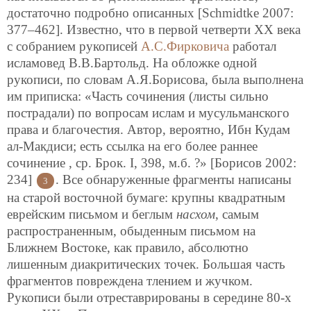
достаточно подробно описанных [Schmidtke 2007:
377–462]. Известно, что в первой четверти XX века
с собранием рукописей
А.С.Фирковича
работал
исламовед В.В.Бартольд. На обложке одной
рукописи, по словам А.Я.Борисова, была выполнена
им приписка: «Часть сочинения (листы сильно
пострадали) по вопросам ислам и мусульманского
права и благочестия. Автор, вероятно, Ибн Кудам
ал-Макдиси; есть ссылка на его более раннее
сочинение , ср. Брок. I, 398, м.б. ?» [Борисов 2002:
234]
. Все обнаруженные фрагменты написаны
3
на старой восточной бумаге: крупны квадратным
еврейским письмом и беглым
насхом
, самым
распространенным, обыденным письмом на
Ближнем Востоке, как правило, абсолютно
лишенным диакритических точек. Большая часть
фрагментов повреждена тлением и жучком.
Рукописи были отреставрированы в середине 80-х