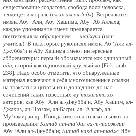
существование создателя, свобода воли человека,
теодицея и мораль (
алкалам ал-‘адл
). Встречаются
имена Абу ‘Али, Абу Хашима, Абу ‘Аб Аллаха;
каждое упоминание имени предваряется
почтительным обращением —
шайхуна
(наш
учитель). В некоторых рукописях имена Аб ‘Али ал-
Джубба’и и Абу Хашима имеют интересные
аббревиатуры: первый обозначается как одиночный
айн
, второй как одиночный круглый
ха
[Firk. аrab.:
238]. Надо особо отметить, что обнаруженные
материал включают в себя многочисленные ссылки
на трактаты и цитаты из н дошедших до нас
сочинений таких известных
му‘тазилитских
авторов, как Абу ‘Али ал-Джубба’и, Абу Хашим, ал-
Джахиз, ан-Наззам, ал-Басри, ал-‘Аллаф, ал-
Му‘тамираи др. Иногда имеются только ссылки на
произведения:
Китаб ат-та‘дил ва-т-таджвир
Абу ‘Али ал-Джубба’и;
Китаб накд ат-тадж
Ибн