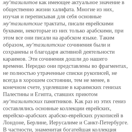
му‘тазилитов
как имеющее актуальное значение в
общественно жизни халифата. Многие из них,
изучая и переписывая для себя основные
му‘тазилитские
трактаты, писали еврейскими
буквами, некоторые из них только арабскими, при
этом все они писали на арабском языке. Таким
образом,
му‘тазилитские
сочинения были и
сохранены и благодаря активной деятельности
караимов. Эти сочинения дошли до нашего
времени. Нередко они представлены во фрагментах,
не полностью утраченные списки рукописей, не
всегда в хорошем состоянии, тем не менее, в
конечном счете, уцелевшие в караимских генизах
Палестины и Египта, ставших приютом
му‘тазилитских
памятников. Как раз из этих гениз
составлялись основные коллекции еврейских,
еврейско-арабских арабско-еврейских рукописей в
Лондоне, Берлине, Иерусалиме и Санкт-Петербурге.
В частности, знаменитая богатейшая коллекция