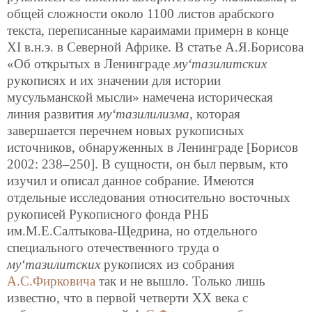
общей сложности около 1100 листов арабского
текста, переписанные караимами примерн в конце
XI в.н.э. в Северной Африке. В статье А.Я.Борисова
«Об открытых в Ленинграде
му‘тазилитских
рукописях и их значении для
истории
мусульманской мысли» намечена историческая
линия развития
му‘тазилилизма
, которая
завершается перечнем новых рукописных
источников, обнаруженных в Ленинграде [Борисов
2002: 238–250]. В сущности, он был первым, кто
изучил и описал данное собрание. Имеются
отдельные исследования относительно восточных
рукописей Рукописного фонда РНБ
им.М.Е.Салтыкова-Щедрина, но отдельного
специального отечественного труда о
му‘тазилитских
рукописях из собрания
А.С.Фирковича
так и не вышло. Только лишь
известно, что в первой четверти XX века с