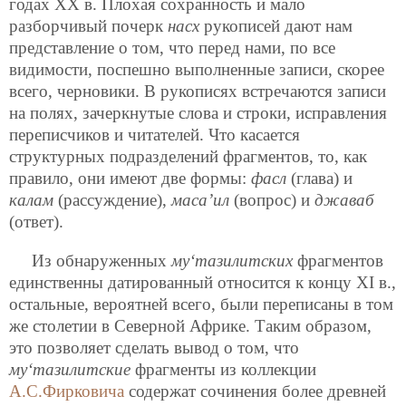
годах XX в. Плохая сохранность и мало
разборчивый почерк
насх
рукописей дают нам
представление о том, что перед нами, по все
видимости, поспешно выполненные записи, скорее
всего, черновики. В рукописях встречаются записи
на полях, зачеркнутые слова и строки,
исправления
переписчиков и читателей. Что касается
структурных подразделений фрагментов, то, как
правило, они имеют две формы:
фасл
(глава) и
калам
(рассуждение),
маса’ил
(вопрос) и
джаваб
(ответ).
Из обнаруженных
му‘тазилитских
фрагментов
единственны датированный относится к концу XI в.,
остальные, вероятней всего, были переписаны в том
же столетии в Северной Африке. Таким образом,
это позволяет сделать вывод о том, что
му‘тазилитские
фрагменты из коллекции
А.С.Фирковича
содержат сочинения более древней