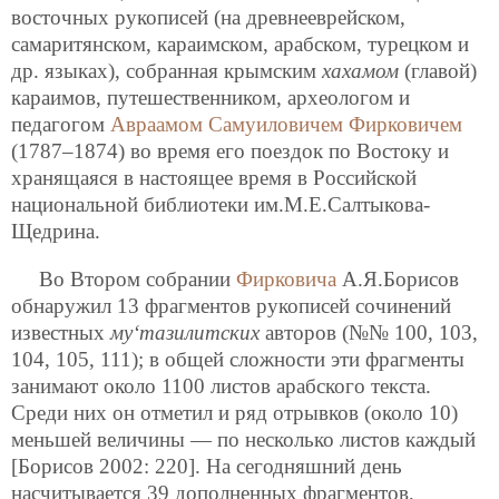
восточных рукописей (на древнееврейском,
самаритянском, караимском, арабском,
турецком и
др. языках), собранная крымским
хахамом
(главой)
караимов, путешественником, археологом и
педагогом
Авраамом Самуиловичем Фирковичем
(1787–1874) во время его поездок по Востоку и
хранящаяся в настоящее время в Российской
национальной библиотеки им.М.Е.Салтыкова-
Щедрина.
Во Втором собрании
Фирковича
А.Я.Борисов
обнаружил 13 фрагментов рукописей сочинений
известных
му‘тазилитских
авторов (№№ 100, 103,
104, 105, 111); в общей сложности эти фрагменты
занимают около 1100 листов арабского текста.
Среди них он отметил и ряд отрывков (около 10)
меньшей величины — по несколько листов каждый
[Борисов 2002: 220]. На сегодняшний день
насчитывается 39 дополненных фрагментов,