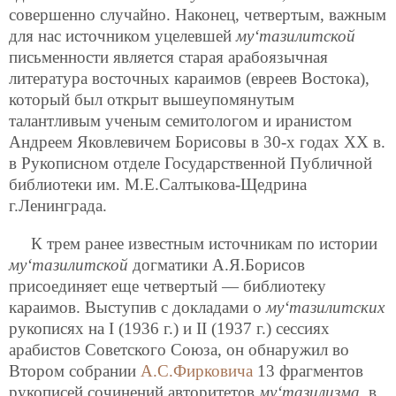
совершенно случайно. Наконец, четвертым, важным
для нас источником уцелевшей
му‘тазилитской
письменности является старая арабоязычная
литература восточных караимов (евреев Востока),
который был открыт вышеупомянутым
талантливым ученым семитологом и иранистом
Андреем Яковлевичем Борисовы в 30-х годах XX в.
в Рукописном отделе Государственной Публичной
библиотеки им. М.Е.Салтыкова-Щедрина
г.Ленинграда.
К трем ранее известным источникам по истории
му‘тазилитской
догматики А.Я.Борисов
присоединяет еще четвертый — библиотеку
караимов. Выступив с докладами о
му‘тазилитских
рукописях на I (1936 г.) и II (1937 г.) сессиях
арабистов Советского Союза, он обнаружил во
Втором собрании
А.С.Фирковича
13 фрагментов
рукописей сочинений авторитетов
му‘тазилизма
, в