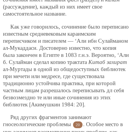
(рассуждение), каждый из них имеет свое
самостоятельное название.
Как уже говорилось, сочинение было переписано
известным средневековым караимским
переписчиком и писателем — ‘Али ибн Сулайманом
ал-Мукаддаси. Достоверно известно, что копия
была закончен в Египте в 1083 г.н.э. Вероятно, ‘Али
б. Сулайман сделал копию трактата
Китаб захират
ал-Муртады в одной из общедоступных библиотек
при мечети или медресе, где существовала
традиционно устойчива практика, при которой
частным лицам разрешалось переписывать дл себя
безвозмездно те или иные сочинения из этих
библиотек [Акимушкин 1984: 20].
Ряд других фрагментов занимают
гносеологические проблемы
. Особое место в
20
них занимают рассмотрение таких проблем, как