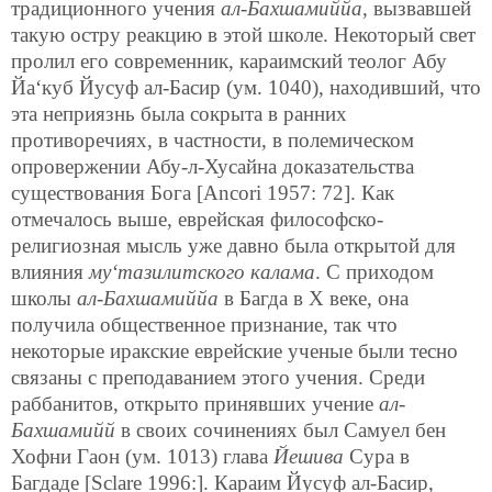
традиционного учения
ал-Бахшамиййа
, вызвавшей
такую остру реакцию в этой школе. Некоторый свет
пролил его современник, караимский теолог Абу
Йа‘куб Йусуф ал-Басир (ум. 1040), находивший, что
эта неприязнь была сокрыта в ранних
противоречиях, в частности, в полемическом
опровержении Абу-л-Хусайна доказательства
существования Бога [Ancori 1957: 72]. Как
отмечалось выше, еврейская философско-
религиозная мысль уже давно была открытой для
влияния
му‘тазилитского калама
. С приходом
школы
ал-Бахшамиййа
в Багда в X веке, она
получила общественное признание, так что
некоторые иракские еврейские ученые были тесно
связаны с преподаванием этого учения. Среди
раббанитов, открыто принявших учение
ал-
Бахшамийй
в своих сочинениях был Самуел бен
Хофни Гаон (ум. 1013) глава
Йешива
Сура в
Багдаде [Sclare 1996:]. Караим Йусуф ал-Басир,