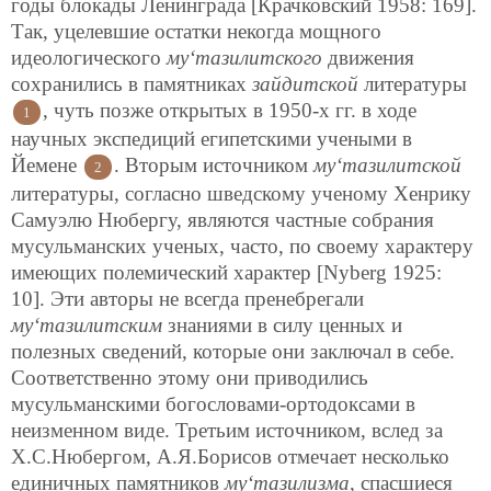
годы блокады Ленинграда [Крачковский 1958: 169].
Так, уцелевшие остатки некогда мощного
идеологического
му‘тазилитского
движения
сохранились в памятниках
зайдитской
литературы
, чуть позже открытых в 1950-х гг.
в ходе
1
научных экспедиций египетскими учеными в
Йемене
. Вторым источником
му‘тазилитской
2
литературы, согласно шведскому ученому Хенрику
Самуэлю Нюбергу, являются частные собрания
мусульманских ученых, часто, по своему характеру
имеющих полемический характер [Nyberg 1925:
10]. Эти авторы не всегда пренебрегали
му‘тазилитским
знаниями в силу ценных и
полезных сведений, которые они заключал в себе.
Соответственно этому они приводились
мусульманскими богословами-ортодоксами в
неизменном виде. Третьим источником, вслед за
Х.С.Нюбергом, А.Я.Борисов отмечает несколько
единичных памятников
му‘тазилизма
, спасшиеся