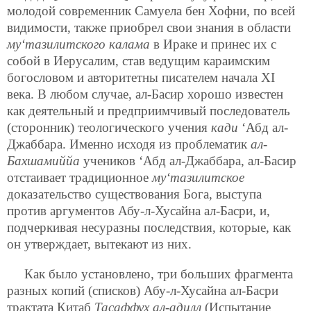
молодой современник Самуела бен Хофни, по всей
видимости, также приобрел свои знания в области
му‘тазилитского калама
в Ираке и принес их с
собой в Иерусалим, став ведущим караимским
богословом и авторитетны писателем начала XI
века. В любом случае, ал-Басир хорошо известен
как деятельный и предприимчивый последователь
(сторонник) теологического учения
кади
‘Абд ал-
Джаббара. Именно исходя из проблематик
ал-
Бахшамиййа
учеников ‘Абд ал-Джаббара, ал-Басир
отстаивает тради
ционное
му‘тазилитское
доказательство существования Бога, выступа
против аргументов Абу-л-Хусайна ал-Басри, и,
подчеркивая несуразны последствия, которые, как
он утверждает, вытекают из них.
Как было установлено, три больших фрагмента
разных копий (списков) Абу-л-Хусайна ал-Басри
трактата Китаб
Тасаффух ал-адилл
(Испытание