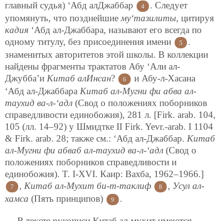
главный судья) ‘Абд алДжаббар
. Следует
4
упомянуть, что позднейшие
му‘тазилиты
, цитируя
кадия
‘Абд ал-Джаббара, называют его всегда по
одному титулу, без присоединения имени
.
5
знаменитых авторитетов этой школы. В коллекции
найдены фрагменты трактатов Абу ‘Али ал-
Джубба’и
Китаб алИнсан
?
и Абу-л-Хасана
6
‘Абд ал-Джаббара
Китаб ал-Мугни фи абва ал-
таухид ва-л-‘адл
(Свод о положениях поборников
справедливости единобожия), 281 л. [Firk. аrab. 104,
105 (лл. 14–92) у Шмидтке II Firk. Yevr.-arab. I 1104
& Firk. аrab. 28; также см.: ‘Абд ал-Джаббар.
Китаб
ал-Мугни фи абваб ал-таухид ва-л-‘адл
(Свод о
положениях поборников справедливости и
единобожия). T. I-XVI. Каир: Вахба, 1962–1966.]
,
Китаб ал-Мухит би-т-таклиф
,
Усул ал-
7
8
хамса
(Пять принципов)
.
9
В тексте рукописи Китаб ал-мухит имеются