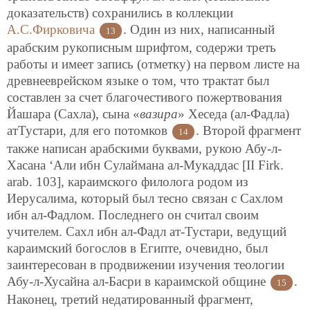
доказательств) сохранились в коллекции
А.С.Фирковича
. Один из них, написанный
13
арабским рукописным шрифтом, содержи треть
работы и имеет запись (отметку) на первом листе на
древнееврейском языке о том, что трактат был
составлен за счет благочестивого пожертвования
Йашара (Сахла), сына «
вазира
» Хеседа (ал-Фадла)
атТустари, для его потомков
. Второй фрагмент
14
также написан арабскими буквами, рукою Абу-л-
Хасана ‘Али ибн Сулаймана ал-Мукаддас [II Firk.
arab. 103], караимского филолога родом из
Иерусалима, который был тесно связан с Сахлом
ибн ал-Фадлом. Последнего он считал своим
учителем. Сахл ибн ал-Фадл ат-Тустари, ведущий
караимский богослов в Египте, очевидно, был
заинтересован в продвижении изучения теологии
Абу-л-Хусайна ал-Басри в караимской общине
.
15
Наконец, третий недатированный фрагмент,