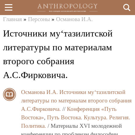
Главная
»
Персоны
»
Османова И.А.
Перейти
Вы
Источники му‘тазилитской
к
здесь
основному
литературы по материалам
содержанию
второго собрания
А.С.Фирковича.
Османова И.А.
Источники му‘тазилитской
литературы по материалам второго собрания
А.С.Фирковича.
//
Конференция «Путь
Востока»
,
Путь Востока. Культура. Религия.
Политика.
/ Материалы XVI молодежной
конференции по проблемам философии,