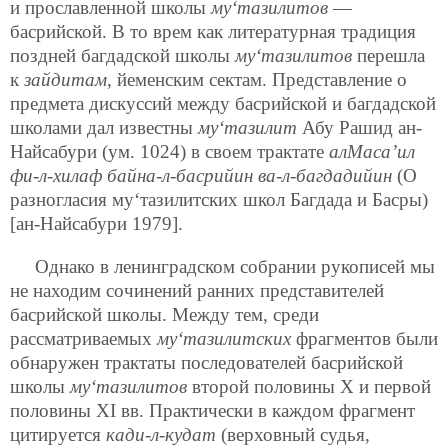
и прославленной школы
му‘тазилитов
—
басрийской. В то врем как литературная традиция
поздней багдадской школы
му‘тазилитов
перешла
к
зайдитам
, йеменским сектам. Представление о
предмета дискуссий между басрийской и багдадской
школами дал известны
му‘тазилит
Абу Рашид ан-
Найсабури (ум. 1024) в своем трактате
алМаса’ил
фи-л-хилаф байна-л-басрийин ва-л-багдадийин
(О
разногласия му‘тазилитских школ Багдада и Басры)
[ан-Найсабури 1979].
Однако в ленинградском собрании рукописей мы
не находим сочинений ранних представителей
басрийской школы. Между тем, среди
рассматриваемых
му‘тазилитских
фрагментов были
обнаружен трактаты последователей басрийской
школы
му‘тазилитов
второй половины X и первой
половины XI вв. Практически в каждом фрагмент
цитируется
кади-л-кудат
(верховный судья,