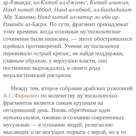
ар-Раванди;
ал-Китаб ал-джами‘
,
Китаб алинсан
,
Накд китаб Аббад
,
Накд ал-абваб
,
ал-Багдадийат
Абу Хашима;
Накд китаб ал-хатир ли-ибн ар-
Раванди
ал-Басри. По сути, фрагмент принадлежат
тому времени, когда основные
му‘тазилитские
сочинения были написаны, — эпохе обострившихся
идейных противоречий. Учение
му‘тазилитов
переживало острый кризис, не найдя поддержки,
главным образом, у верхушки власти, оно
постепенно вырождалось в своего рода
моралистический ригоризм.
Между тем, второе собрание арабских рукописей
А.С.Фиркович
по количеству
му‘тазилитских
фрагментов является самым крупным на
сегодняшний день. Вновь обретённые идеи
мутакаллимов
, оживаю в сознании современных
мусульман — в сознании людей, религиозно
мыслящих и не могущих порвать с верой, но в то