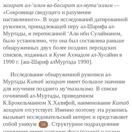
захират ал-‘алим ва-басират ал-мута‘аллим
—
«Сокровище сведущего и разумение
наставленного». В ходе исследований датированной
рукописи, принадлежащей перу ал-Шарифа ал-
Муртады, и переписанной ‘Али ибн Сулайманом,
было установлено, что она был составлена раньше
обнаруженных двух более поздних персидских
списков, изданных в Куме Ахмадом ал-Хусайни в
1990 г. [аш-Шариф алМуртада 1990].
Исследование обнаруженной рукописи ал-
Муртады
Китаб захират
имеет большое значение
для изучения позднего
му‘тазилизма
. В списке
сочинений ал-Муртады, приведенном
К.Брокельманном Х.Халифой, наименование
Китаб
захират
отсутствует. Именно поэто
му эта рукопись
вызывает исследовательский интерес и представляет
собой уникум
. Структурное подразделение
19
сочинения имеет названия
фасл
(раздел) и
калам