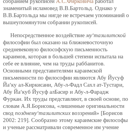
собранием рукописей
А.С.Фирковича
работал
знаменитый исламовед В.В.Бартольд. Однако у
В.В.Бартольда мы нигде не встречаем упоминаний о
вышеупомянутом собрании рукописей.
Непосредственное воздействие
му‘тазилитской
философии был оказано на ближневосточную
средневековую философскую письменность
караимов, которая в большей степени испытала на
себе ее влияние, чем на труды раббанитов.
Основными представителями караимской
письменности по философии являются Абу Йусуф
Йа‘ку ал-Киркисани, Абу-л-Фадл Сахл ат-Тустари,
Абу Йа‘куб Йусуф алБасир и Абу-л-Фарадж
Фуркан. Их труды представляют, в своей основе, по
словам А.Я.Борисова, «лишенные оригинальности
свод
позднему‘тазилитских
воззрений» [Борисов
2002: 219]. Сообразно этому караимские философы
и ученые рассматривали современное им учение