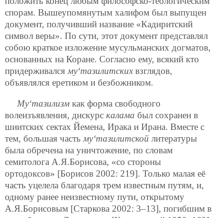
положить конец любым философско-теологическим
спорам. Вышеупомянутым халифом был выпущен
документ, получивший название «Кадиритский
символ веры». По сути, этот документ представлял
собою краткое изложение мусульманских догматов,
основанных на Коране. Согласно ему, всякий кто
придерживался
му‘тазилитских
взглядов,
объявлялся еретиком и безбожником.
Му‘тазилизм
как форма свободного
волеизъявления, дискурс
калама
был сохранен в
шиитских сектах Йемена, Ирака и Ирана. Вместе с
тем, большая часть
му‘тазилитской
литературы
была обречена на уничтожение, по словам
семитолога А.Я.Борисова, «со стороны
ортодоксов» [Борисов 2002: 219]. Только малая её
часть уцелела благодаря трем известным путям, и,
одному ранее неизвестному пути, открытому
А.Я.Борисовым [Старкова 2002: 3–13], погибшим в