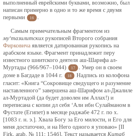
выполненный еврейскими буквами, возможно, был
написан примерно в одно и то же время с двумя
первыми
.
16
Самым примечательным фрагментом из
му‘тазилитских
рукописей Второго собрания
Фирковича
является датированная рукопись на
араб
ском языке. Фрагмент принадлежит перу
известного шиитского деятеля аш-Шарифа ал-
Муртады (966/967–1044)
. Умер он в своем
17
доме в Багдаде в 1044 г.
Надпись из колофона
18
гласит: «Книга “Сокровище сведущего и разумение
наставленного” завершена аш-Шарифом ал-Джалиле
ал-Муртадой (да будет доволен им Аллах!) и
переписана с копии дл себя ‘Али ибн Сулайманом в
Фустате (Египет) в месяце раджабе 472 г. по х.
[1083 г. н. э.]. Хвала Богу за Его милости, и Его для
меня достаточно, и на Него одного я уповаю» [II
Firk. arab. № 111: 154б]. Текст называется
Китаб