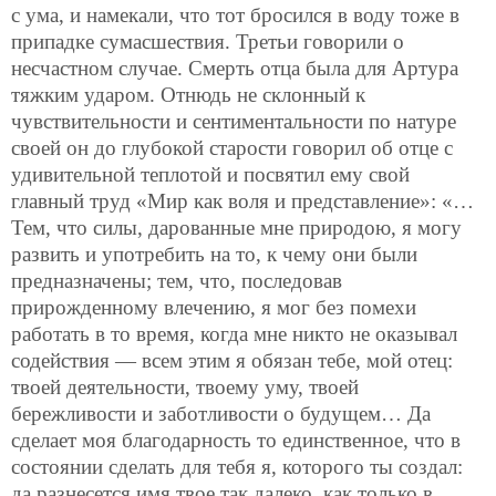
с ума, и намекали, что тот бросился в воду тоже в
припадке сумасшествия. Третьи говорили о
несчастном случае. Смерть отца была для Артура
тяжким ударом. Отнюдь не склонный к
чувствительности и сентиментальности по натуре
своей он до глубокой старости говорил об отце с
удивительной теплотой и посвятил ему свой
главный труд «Мир как воля и
представление»: «…
Тем, что силы, дарованные мне природою, я могу
развить и употребить на то, к чему они были
предназначены; тем, что, последовав
прирожденному влечению, я мог без помехи
работать в то время, когда мне никто не оказывал
содействия — всем этим я обязан тебе, мой отец:
твоей деятельности, твоему уму, твоей
бережливости и заботливости о будущем… Да
сделает моя благодарность то единственное, что в
состоянии сделать для тебя я, которого ты создал:
да разнесется имя твое так далеко, как только в