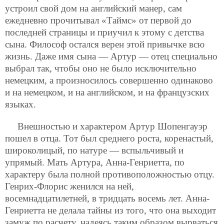
устроил свой дом на английский манер, сам
ежедневно прочитывал «Таймс» от первой до
последней страницы и приучил к этому с детства
сына. Философ остался верен этой привычке всю
жизнь. Даже имя сына — Артур — отец специально
выбрал так, чтобы оно не было исключительно
немецким, а произносилось совершенно одинаково
и на немецком, и на английском, и на французских
языках.
Внешностью и характером Артур Шопенгауэр
пошел в отца. Тот был среднего роста, коренастый,
широколицый, по натуре — вспыльчивый и
упрямый. Мать Артура, Анна-Генриетта, по
характеру была полной противоположностью отцу.
Генрих-Флорис женился на ней,
восемнадцатилетней, в тридцать восемь лет. Анна-
Генриетта не делала тайны из того, что она выходит
замуж по расчету, надеясь таким образом вырваться