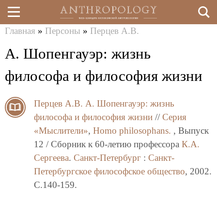
Главная
»
Персоны
»
Перцев А.В.
Перейти
Вы
А. Шопенгауэр: жизнь
к
здесь
основному
философа и философия жизни
содержанию
Перцев А.В.
А. Шопенгауэр: жизнь
философа и философия жизни
//
Серия
«Мыслители»
,
Homo philosophans.
, Выпуск
12 / Сборник к 60-летию профессора
К.А.
Сергеева
.
Санкт-Петербург
:
Санкт-
Петербургское философское общество
, 2002.
C.140-159.