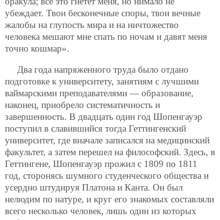
оракула; все это гнетет меня, но нимало не
убеждает. Твои бесконечные споры, твои вечные
жалобы на глупость мира и на ничтожество
человека мешают мне спать по ночам и давят меня
точно кошмар».
Два года напряженного труда было отдано
подготовке к университету, занятиям с лучшими
ваймарскими преподавателями — образование,
наконец, приобрело систематичность и
завершенность. В двадцать один год Шопенгауэр
поступил в славившийся тогда Геттингенский
университет, где вначале записался на медицинский
факультет, а затем перешел на философский. Здесь, в
Геттингене, Шопенгауэр прожил с 1809 по 1811
год, сторонясь шумного студенческого общества и
усердно штудируя Платона и Канта. Он был
нелюдим по натуре, и круг его знакомых составляли
всего несколько человек, лишь один из которых