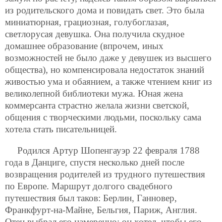
из родительского дома и повидать свет. Это была
миниатюрная, грациозная, голубоглазая,
светлорусая девушка. Она получила скудное
домашнее образование (впрочем, иных
возможностей не было даже у девушек из высшего
общества), но компенсировала недостаток знаний
живостью ума и обаянием, а также чтением книг из
великолепной библиотеки мужа. Юная жена
коммерсанта страстно желала жизни светской,
общения с творческими людьми, поскольку сама
хотела стать писательницей.
Родился Артур Шопенгауэр 22 февраля 1788
года в Данциге, спустя несколько дней после
возвращения родителей из трудного путешествия
по Европе. Маршрут долгого свадебного
путешествия был таков: Берлин, Ганновер,
Франкфурт-на-Майне, Бельгия, Париж, Англия.
Отец выбрал его намеренно: он хотел, чтобы его