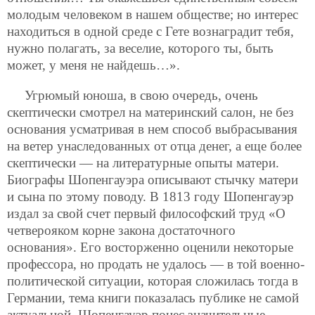
молодым человеком в нашем обществе; но интерес
находиться в одной среде с Гете вознаградит тебя,
нужно полагать, за веселие, которого ты, быть
может, у меня не найдешь…».
Угрюмый юноша, в свою очередь, очень
скептически смотрел на материнский салон, не без
основания усматривая в нем способ выбрасывания
на ветер унаследованных от отца денег, а еще более
скептически — на литературные опыты матери.
Биографы Шопенгауэра описывают стычку матери
и сына по этому поводу. В 1813 году Шопенгауэр
издал за свой счет первый философский труд «О
четверояком корне закона достаточного
основания». Его восторженно оценили некоторые
профессора, но продать не удалось — в той военно-
политической ситуации, которая сложилась тогда в
Германии, тема книги показалась публике не самой
актуальной. Шопенгауэр понес значительные