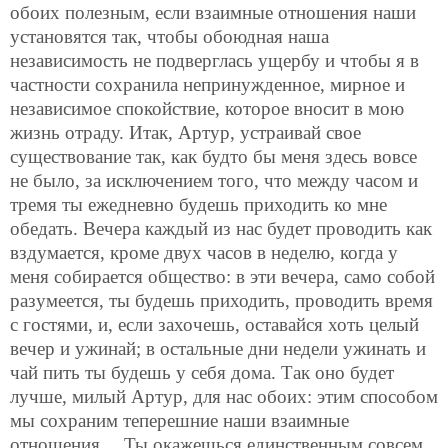
обоих полезным, если взаимные отношения наши
установятся так, чтобы обоюдная наша
независимость не подверглась ущербу и чтобы я в
частности сохранила непринужденное, мирное и
независимое спокойствие, которое вносит в мою
жизнь отраду. Итак, Артур, устраивай свое
существование так, как будто бы меня здесь вовсе
не было, за исключением того, что между часом и
тремя ты ежедневно будешь приходить ко мне
обедать. Вечера каждый из нас будет проводить как
вздумается, кроме двух часов в неделю, когда у
меня собирается общество: в эти вечера, само собой
разумеется, ты будешь приходить, проводить время
с гостями, и, если захочешь, оставайся хоть целый
вечер и ужинай; в остальные дни недели ужинать и
чай пить ты будешь у себя дома. Так оно будет
лучше, милый Артур, для нас обоих: этим способом
мы сохраним теперешние наши взаимные
отношения… Ты окажешься единственным совсем