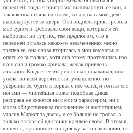
удалиться; но она упорно желала оставаться в
передней; тогда я пригрозил вышвырнуть ее вон, а
так как она стояла на своем, то я и на самом деле
вышвырнул ее за дверь. Она подняла крик, грозила
мне судом и требовала свои вещи, которые я ей
выбросил; но тут, под тем предлогом, что в
передней осталась какая-то незамеченная мною
тряпка ее, она снова вторглась в мои комнаты; я
опять ее вытолкал, хотя она этому противилась изо
всех сил и громко кричала, желая привлечь
жильцов. Когда я ее вторично выпроваживал, она
упала, по всей вероятности, умышленно; но
уверения ее, будто я сорвал с нее чепец и топтал его
ногами — чистейшая ложь: подобная дикая
расправа не вяжется ни с моим характером, ни с
моим общественным положением и воспитанием;
удалив Маркет за дверь, я ее больше не трогал, а
только послал ей вдогонку крепкое слово. В этом я,
конечно, провинился и подлежу за то наказанию; во