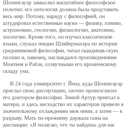
Шопенгауэр замыслил масштабное философское
полотно: его онтология должна была представить
весь мир. Потому, наряду с философией, он
штудировал естественные науки — физику, химию,
астрономию, геологию, физиологию, анатомию,
зоологию. Кроме того, он изучал классические
языки, слушал лекции Шляйермахера по истории
средневековой философии, читал скандинав-скую
поэзию и, наконец, наслаждался произведениями
Монтеня и Рабле, созвучными его ироническому
складу ума.
В 24 года университет г. Йена, куда Шопенгауэр
прислал свою диссертацию, заочно провозгласил
его доктором философии. Зимой
Артур приехал к
матери, и здесь несходство их характеров привело к
значительному охлаждению меж ними, а затем — к
разрыву. Мать по-прежнему держала сына на
дистанции: «Я полагаю, что ты найдешь для нас