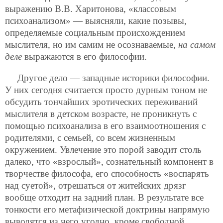
выражению В.В. Харитонова, «классовым
психоанализом» — выясняли, какие позывы,
определяемые социальным происхождением
мыслителя, но им самим не осознаваемые,
на самом
деле
выражаются в его философии.
Другое дело — западные историки философии.
У них сегодня считается просто дурным тоном не
обсудить тончайших эротических переживаний
мыслителя в детском возрасте, не проникнуть с
помощью психоанализа в его взаимоотношения с
родителями, с семьей, со всем жизненным
окружением. Увлечение это порой заводит столь
далеко, что «взрослый», сознательный компонент в
творчестве философа, его способность «воспарять
над суетой», отрешаться от житейских дрязг
вообще отходит на задний план. В результате все
тонкости его метафизической доктрины напрямую
выводятся из чего угодно, кроме свободной