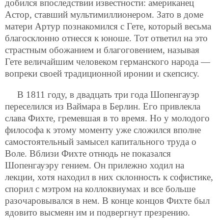
добился впоследствии известности: американец
Астор, ставший мультимиллионером. Зато в доме
матери Артур познакомился с Гете, который весьма
благосклонно отнесся к юноше. Тот ответил на это
страстным обожанием и благоговением, называя
Гете величайшим человеком германского народа —
вопреки своей традиционной иронии и скепсису.
В 1811 году, в двадцать три года Шопенгауэр
переселился из Ваймара в Берлин. Его привлекла
слава Фихте, гремевшая в то время. Но у молодого
философа к этому моменту уже сложился вполне
самостоятельный замысел капитального труда о
Воле. Вблизи Фихте отнюдь не показался
Шопенгауэру гением. Он прилежно ходил на
лекции, хотя находил в них склонность к софистике,
спорил с мэтром на коллоквиумах и все больше
разочаровывался в нем. В конце концов Фихте был
ядовито высмеян им и подвергнут презрению.