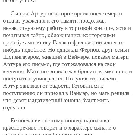
не без успеха.
Сын же Артур некоторое время после смерти
отца из уважения к его памяти продолжал
ненавистную ему работу в торговой конторе, хотя и
почитывал тайно, обложившись конторскими
гроссбухами, книгу Галля о френологии или что-
нибудь подобное. Но однажды Фернов, друг семьи
Шопенгауэров, живший в Ваймаре, показал матери
Артура его письмо, где тот жаловался на свои
мучения. Мать позволила ему бросить коммерцию и
поступать в университет. Получив это письмо,
Артур заплакал от радости. Готовиться к
поступлению он приехал в Ваймар, но мать решила,
что девятнадцатилетний юноша будет жить
отдельно.
Ее послание по этому поводу одинаково
красноречиво говорит и о характере сына, и о
литературных способностях матери: