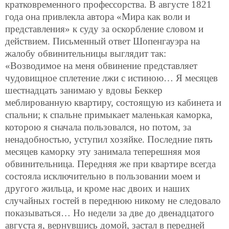
кратковременного профессорства. В августе 1821
года она привлекла автора «Мира как воли и
представления» к суду за оскорбление словом и
действием. Письменный ответ Шопенгауэра на
жалобу обвинительницы выглядит так:
«Возводимое на меня обвинение представляет
чудовищное сплетение лжи с истиною… Я месяцев
шестнадцать занимаю у вдовы Беккер
меблированную квартиру, состоящую из кабинета и
спальни; к спальне примыкает маленькая каморка,
которою я сначала пользовался, но потом, за
ненадобностью, уступил хозяйке. Последние пять
месяцев каморку эту занимала теперешняя моя
обвинительница. Передняя же при квартире всегда
состояла исключительно в пользовании моем и
другого жильца, и кроме нас двоих и наших
случайных гостей в переднюю никому не следовало
показываться…
Но недели за две до двенадцатого
августа я, вернувшись домой, застал в передней