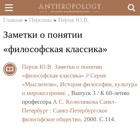
Главная
»
Персоны
»
Перов Ю.В.
Перейти
Вы
Заметки о понятии
к
здесь
основному
«философская классика»
содержанию
Перов Ю.В.
Заметки о понятии
«философская классика»
//
Серия
«Мыслители»
,
История философии, культура
и мировоззрение.
, Выпуск 3 / К 60-летию
профессора
А.С. Колесникова
Санкт-
Петербург
:
Санкт-Петербургское
философское общество
, 2000. C.114.