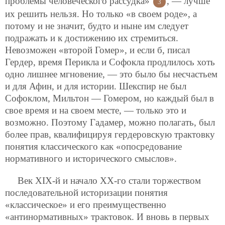
проблемы человеческого рассудка»
, — лучше
3
их решить нельзя. Но только «в своем роде», а
потому и не значит, будто и ныне им следует
подражать и к достижению их стремиться.
Невозможен «второй Гомер», и если б, писал
Гердер, время Перикла и Софокла продлилось хоть
одно лишнее мгновение, — это было бы несчастьем
и для Афин, и для истории. Шекспир не был
Софоклом, Мильтон — Гомером, но каждый был в
свое время и на своем месте, — только это и
возможно. Поэтому Гадамер, можно полагать, был
более прав, квалифицируя гердеровскую трактовку
понятия классического как «опосредование
нормативного и исторического смыслов».
Век XIX-й и начало XX-го стали торжеством
последовательной историзации понятия
«классическое» и его преимущественно
«антинормативных» трактовок. И вновь в первых