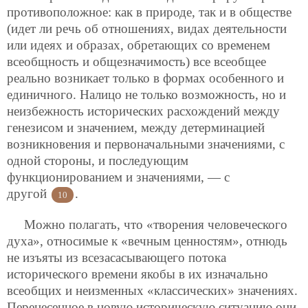
противоположное: как в природе, так и в обществе
(идет ли речь об отношениях, видах деятельности
или идеях и образах, обретающих со временем
всеобщность и общезначимость) все всеобщее
реально возникает только в формах особенного и
единичного. Налицо не только возможность, но и
неизбежность исторических расхождений между
генезисом и значением, между детерминацией
возникновения и первоначальными значениями, с
одной стороны, и последующим
функционированием и значениями, — с
другой
.
10
Можно полагать, что «творения человеческого
духа», относимые к «вечным ценностям», отнюдь
не изъяты из всезасасывающего потока
исторического времени якобы в их изначально
всеобщих и неизменных «классических» значениях.
Перенесенное в новую историческую ситуацию они