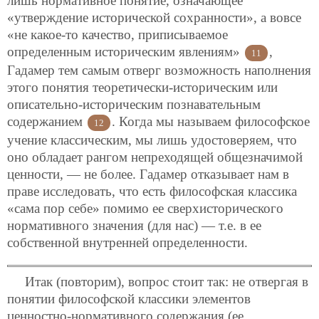
лишь нормативное понятие, означающее
«утверждение исторической сохранности», а вовсе
«не какое-то качество, приписываемое
определенным историческим явлениям»
,
11
Гадамер тем самым отверг возможность наполнения
этого понятия теоретически-историческим или
описательно-историческим познавательным
содержанием
. Когда мы называем философское
12
учение классическим, мы лишь удостоверяем, что
оно обладает рангом непреходящей общезначимой
ценности, — не более. Гадамер отказывает нам в
праве исследовать, что есть философская классика
«сама пор себе» помимо ее сверхисторического
нормативного значения (для нас) — т.е. в ее
собственной внутренней определенности.
Итак (повторим), вопрос стоит так: не отвергая в
понятии философской классики элементов
ценностно-нормативного содержания (ее