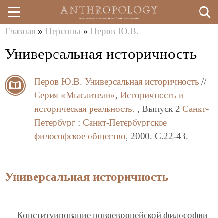
Главная
»
Персоны
»
Перов Ю.В.
Перейти
Вы
Универсальная историчность
к
здесь
основному
Перов Ю.В.
Универсальная историчность
//
содержанию
Серия «Мыслители»
,
Историчность и
историческая реальность.
, Выпуск 2
Санкт-
Петербург
:
Санкт-Петербургское
философское общество
, 2000. C.22-43.
Универсальная историчность
Конституирование новоевропейской философии