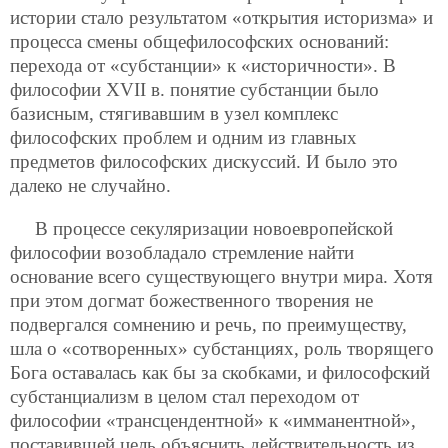
истории стало результатом «открытия историзма» и
процесса смены общефилософских оснований:
перехода от «субстанции» к «историчности». В
философии XVII в. понятие субстанции было
базисным, стягивавшим в узел комплекс
философских проблем и одним из главных
предметов философских дискуссий. И было это
далеко не случайно.
В процессе секуляризации новоевропейской
философии возобладало стремление найти
основание всего существующего внутри мира. Хотя
при этом догмат божественного творения не
подвергался сомнению и речь, по преимуществу,
шла о «сотворенных» субстанциях, роль творящего
Бога оставалась как бы за скобками, и философский
субстанциализм в целом стал переходом от
философии «трансцендентной» к «имманентной»,
поставившей цель объяснить действительность из