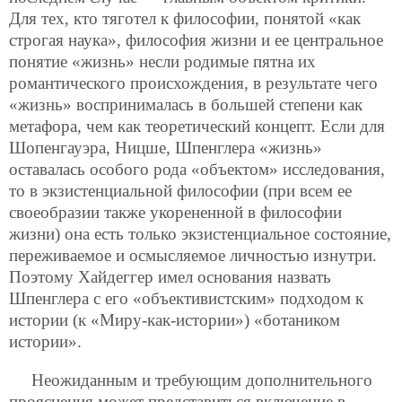
Для тех, кто тяготел к философии, понятой «как
строгая наука», философия жизни и ее центральное
понятие «жизнь» несли родимые пятна их
романтического происхождения, в результате чего
«жизнь» воспринималась в большей степени как
метафора, чем как
теоретический концепт. Если для
Шопенгауэра, Ницше, Шпенглера «жизнь»
оставалась особого рода «объектом» исследования,
то в экзистенциальной философии (при всем ее
своеобразии также укорененной в философии
жизни) она есть только экзистенциальное состояние,
переживаемое и осмысляемое личностью изнутри.
Поэтому Хайдеггер имел основания назвать
Шпенглера с его «объективистским» подходом к
истории (к «Миру-как-истории») «ботаником
истории».
Неожиданным и требующим дополнительного
прояснения может представиться включение в