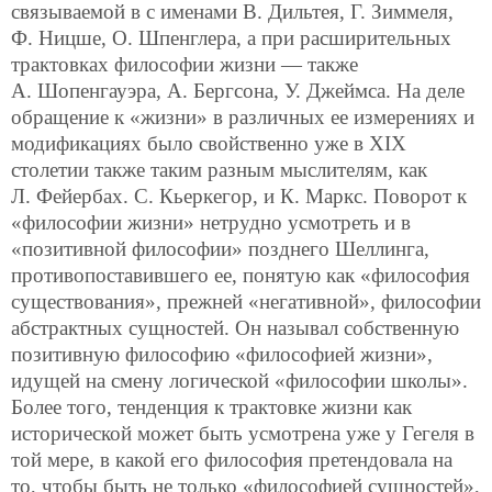
связываемой в с именами В. Дильтея, Г. Зиммеля,
Ф. Ницше, О. Шпенглера, а при расширительных
трактовках философии жизни — также
А. Шопенгауэра, А. Бергсона, У. Джеймса. На деле
обращение к «жизни» в различных ее измерениях и
модификациях было свойственно уже в XIX
столетии также таким разным мыслителям, как
Л. Фейербах. С. Кьеркегор, и К. Маркс. Поворот к
«философии жизни» нетрудно усмотреть и в
«позитивной философии» позднего Шеллинга,
противопоставившего ее, понятую как «философия
существования», прежней «негативной», философии
абстрактных сущностей. Он называл собственную
позитивную философию «философией жизни»,
идущей на смену логической «философии школы».
Более того, тенденция к трактовке жизни как
исторической может быть усмотрена уже у Гегеля в
той мере, в какой его философия претендовала на
то, чтобы быть не только «философией сущностей»,