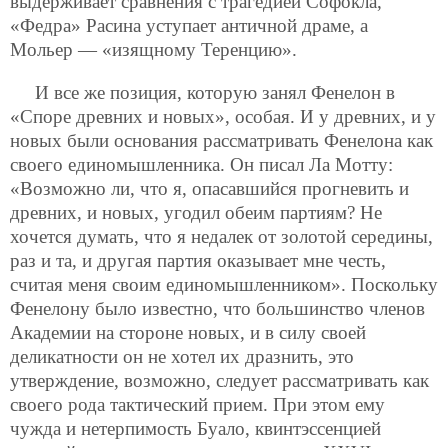
выдерживает сравнения с трагедией Софокла,
«Федра» Расина уступает античной драме, а
Мольер — «изящному Теренцию».
И все же позиция, которую занял Фенелон в
«Споре древних и новых», особая. И у древних, и у
новых были основания рассматривать Фенелона как
своего единомышленника. Он писал Ла Мотту:
«Возможно ли, что я, опасавшийся прогневить и
древних, и новых, угодил обеим партиям? Не
хочется думать, что я недалек от золотой середины,
раз и та, и другая партия оказывает мне честь,
считая меня своим единомышленником». Поскольку
Фенелону было известно, что большинство членов
Академии
на стороне новых, и в силу своей
деликатности он не хотел их дразнить, это
утверждение, возможно, следует рассматривать как
своего рода тактический прием. При этом ему
чужда и нетерпимость Буало, квинтэссенцией