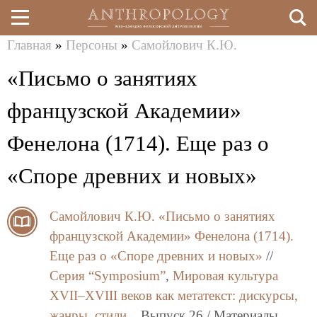
Главная
»
Персоны
»
Самойлович К.Ю.
Перейти
Вы
«Письмо о занятиях
к
здесь
основному
французской Академии»
содержанию
Фенелона (1714). Еще раз о
«Споре древних и новых»
Самойлович К.Ю.
«Письмо о занятиях
французской Академии» Фенелона (1714).
Еще раз о «Споре древних и новых»
//
Серия “Symposium”
,
Мировая культура
XVII–XVIII веков как метатекст: дискурсы,
жанры, стили.
, Выпуск 26 / Материалы