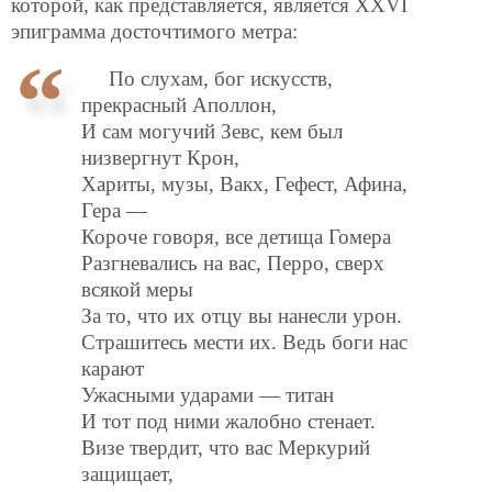
которой, как представляется, является XXVI
эпиграмма досточтимого метра:
По слухам, бог искусств,
прекрасный Аполлон,
И сам могучий Зевс, кем был
низвергнут Крон,
Хариты, музы, Вакх, Гефест, Афина,
Гера —
Короче говоря, все детища Гомера
Разгневались на вас, Перро, сверх
всякой меры
За то, что их отцу вы нанесли урон.
Страшитесь мести их. Ведь боги нас
карают
Ужасными ударами — титан
И тот под ними жалобно стенает.
Визе твердит, что вас Меркурий
защищает,