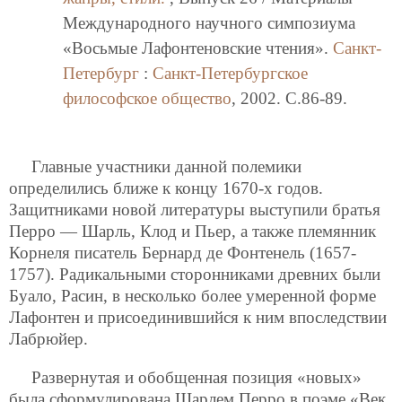
Международного научного симпозиума
«Восьмые Лафонтеновские чтения».
Санкт-
Петербург
:
Санкт-Петербургское
философское общество
, 2002. C.86-89.
Главные участники данной полемики
определились ближе к концу 1670-х годов.
Защитниками новой литературы выступили братья
Перро — Шарль, Клод и Пьер, а также племянник
Корнеля писатель Бернард де Фонтенель (1657-
1757). Радикальными сторонниками древних были
Буало, Расин, в несколько более умеренной форме
Лафонтен и присоединившийся к ним впоследствии
Лабрюйер.
Развернутая и обобщенная позиция «новых»
была сформулирована Шарлем Перро в поэме «Век