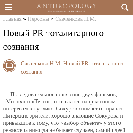
Главная
»
Персоны
»
Савченкова Н.М.
Перейти
Вы
Новый PR тоталитарного
к
здесь
основному
сознания
содержанию
Савченкова Н.М.
Новый PR тоталитарного
сознания
Последовательное появление двух фильмов,
«Молох» и «Телец», отозвалось напряженным
интересом в публике: Сокуров снимает о тиранах.
Питерские зрители, хорошо знающие Сокурова и
привыкшие к тому, что «выбор объекта» у этого
режиссера никогда не бывает случаен, самой идеей