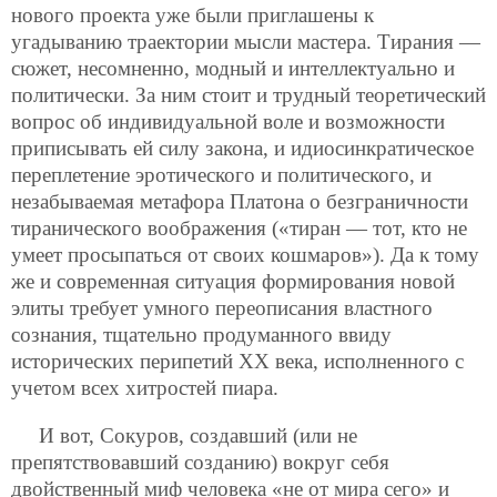
нового проекта уже были приглашены к
угадыванию траектории мысли мастера. Тирания —
сюжет, несомненно, модный и интеллектуально и
политически. За ним стоит и трудный теоретический
вопрос об индивидуальной воле и возможности
приписывать ей силу закона, и идиосинкратическое
переплетение эротического и политического, и
незабываемая метафора Платона о безграничности
тиранического воображения («тиран — тот, кто не
умеет просыпаться от своих кошмаров»). Да к тому
же и современная ситуация формирования новой
элиты требует умного переописания властного
сознания, тщательно продуманного ввиду
исторических перипетий ХХ века, исполненного с
учетом всех хитростей пиара.
И вот, Сокуров, создавший (или не
препятствовавший созданию) вокруг себя
двойственный миф человека «не от мира сего» и