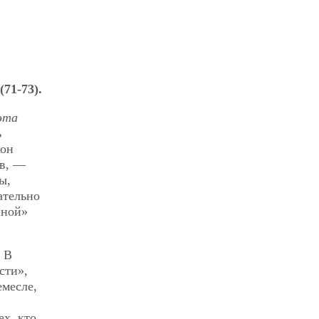
(71-73).
эта
ь
кон
ив, —
ы,
ательно
нной»
. В
сти»,
емесле,
ех, кто