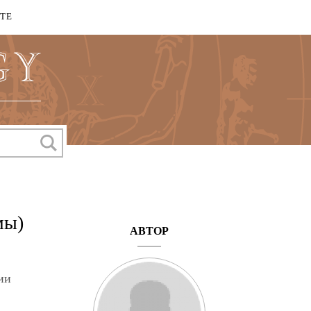
КТЕ
мы)
АВТОР
ии