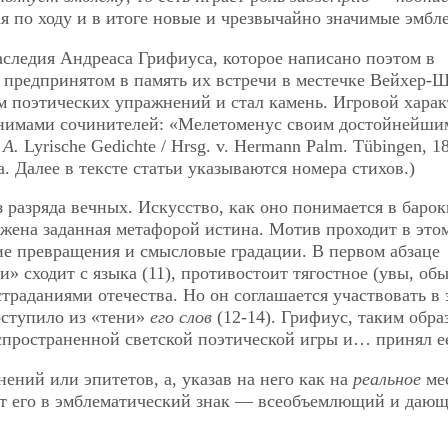
ая по ходу и в итоге новые и чрезвычайно значимые эмбл
аследия Андреаса Грифиуса, которое написано поэтом в
, предпринятом в память их встречи в местечке Вейхер-
 поэтических упражнений и стал камень. Игровой харак
нимами сочинителей: «Мелетоменус своим достойнейши
 A.
Lyrische Gedichte / Hrsg. v. Hermann Palm. Tübingen, 1
. Далее в тексте статьи указываются номера стихов.)
азряда вечных. Искусство, как оно понимается в барок
жена заданная метафорой истина. Мотив проходит в это
е превращения и смысловые градации. В первом абзаце
» сходит с языка (11), противостоит тягостное (увы, об
страданиями отечества. Но он соглашается участвовать в 
оступило из «тени»
его слов
(12-14). Грифиус, таким обра
аспространенной светской поэтической игры и… принял е
нений или эпитетов, а, указав на него как на
реальное
ме
ет его в эмблематический знак — всеобъемлющий и даю