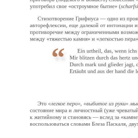
употребил свое «остроумное бытие» (
scharfs
Стихотворение Грифиуса — одно из проя
авторефлексии, еще далекой от интонации 
противоречие между ограниченными возмож
между «тяжестью камня» и «легкостью пера»,
Ein urtheil, das, wenn ich
Mir blitzen durch das hertz u
Durch mark und glieder jagt, d
Ertäubt und aus der hand die l
Это
«легкое перо», «выбитое из руки» м
состояние мира и личностный (уже чреваты
к житийному и становясь — вслед за «камне
воспользоваться словами Блеза Паскаля, дву