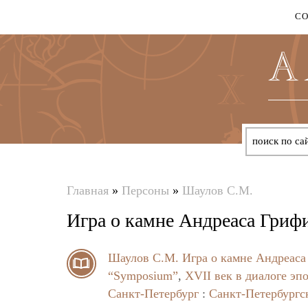
С
Главная
»
Персоны
»
Шаулов С.М.
Вы
Игра о камне Андреаса Гриф
здесь
Шаулов С.М.
Игра о камне Андреаса
“Symposium”
,
XVII век в диалоге эпо
Санкт-Петербург
:
Санкт-Петербургс