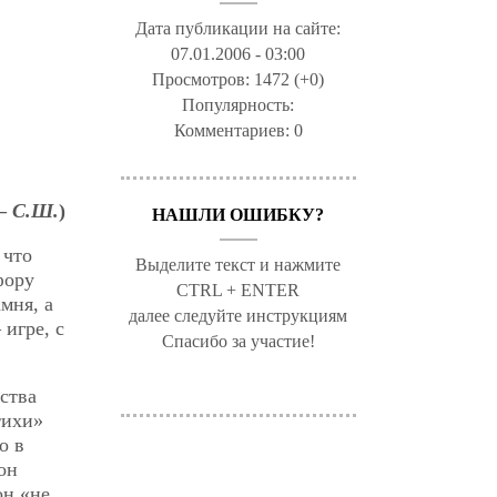
Дата публикации на сайте:
07.01.2006 - 03:00
Просмотров:
1472 (+0)
Популярность:
Комментариев:
0
 —
С.Ш.
)
НАШЛИ ОШИБКУ?
 что
Выделите текст и нажмите
фору
CTRL + ENTER
мня, а
далее следуйте инструкциям
игре, с
Спасибо за участие!
ства
тихи»
о в
он
он «не