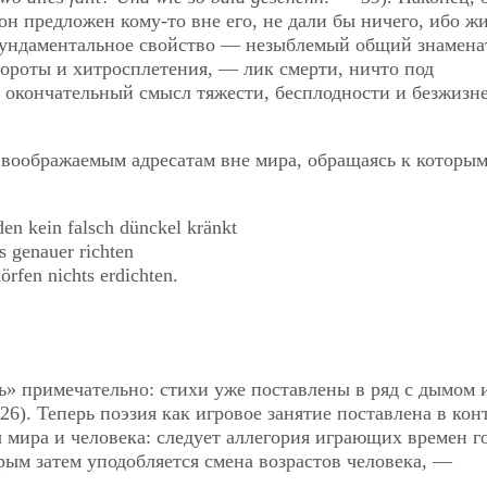
он предложен кому-то вне его, не дали бы ничего, ибо ж
 фундаментальное свойство — незыблемый общий знамена
ороты и хитросплетения, — лик смерти, ничто под
 окончательный смысл тяжести, бесплодности и безжизн
м воображаемым адресатам вне мира, обращаясь к которым
den kein falsch dünckel kränkt
 genauer richten
örfen nichts erdichten.
ь» примечательно: стихи уже поставлены в ряд с дымом 
26). Теперь поэзия как игровое занятие поставлена в кон
 мира и человека: следует аллегория играющих времен г
рым затем уподобляется смена возрастов человека, —