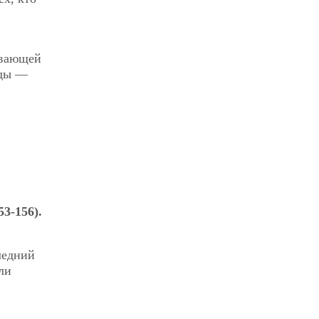
ивающей
жды —
53-156).
ледний
ли