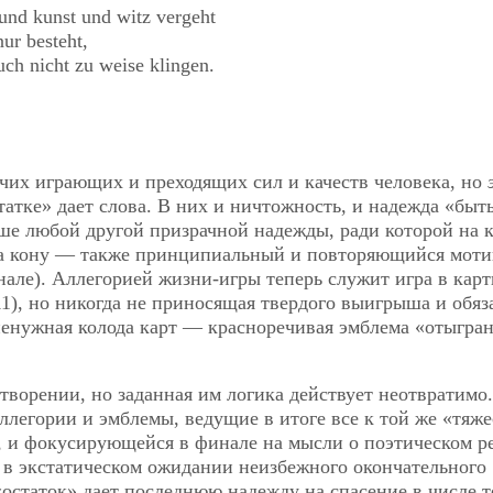
 und kunst und witz vergeht
ur besteht,
ch nicht zu weise klingen.
очих играющих и преходящих сил и качеств человека, но
статке» дает слова. В них и ничтожность, и надежда «быт
чше любой другой призрачной надежды, ради которой на 
а на кону — также принципиальный и повторяющийся мот
ле). Аллегорией жизни-игры теперь служит игра в карт
11), но никогда не приносящая твердого выигрыша и обяз
ненужная колода карт — красноречивая эмблема «отыгра
творении, но заданная им логика действует неотвратимо
ллегории и эмблемы, ведущие в итоге все к той же «тяже
, и фокусирующейся в финале на мысли о поэтическом р
 в экстатическом ожидании неизбежного окончательного
остаток» дает последнюю надежду на спасение в числе т