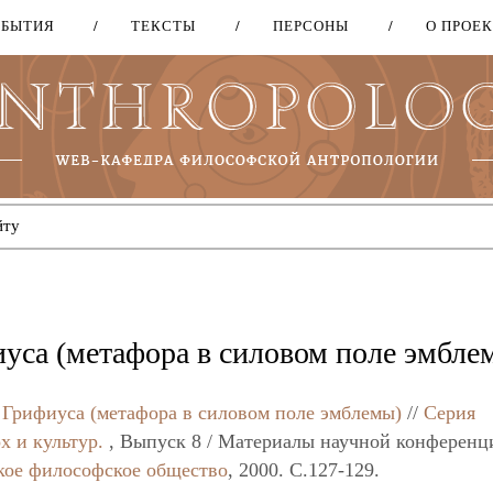
ОБЫТИЯ
ТЕКСТЫ
ПЕРСОНЫ
О ПРОЕ
Перейти
к
основному
содержанию
иуса (метафора в силовом поле эмбле
 Грифиуса (метафора в силовом поле эмблемы)
//
Серия
х и культур.
, Выпуск 8 / Материалы научной конференц
кое философское общество
, 2000. C.127-129.