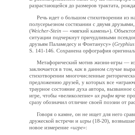
разрастающейся до размеров трактата, рожд
Речь идет о большом стихотворении из н
полусерьезном состязании с двумя друзьями
(
Weicher-Stein
— «мягкий камень»). Объектом
ситуации подчеркнут причудливыми псевдо
друзьям Паламедесу и Фонтанусу» (
Gryphius
S. 141-146. Сохранена орфография оригинала
Метафорический мотив жизни-игры — из р
заключается в том,
как
в данном случае выра
стихотворении многочисленные риторически
предложению друзей, у которых все «играючи
траурное состояние духа автора, вызванное 
игре, чтобы «великолепие»
их рифм
ярче пр
сразу обозначил отличие своей поэзии от р
Говоря о камне, он не ищет для него срав
дружеской встречи и
игры
(18-20), возвыша
новое измерение
«игре»
: