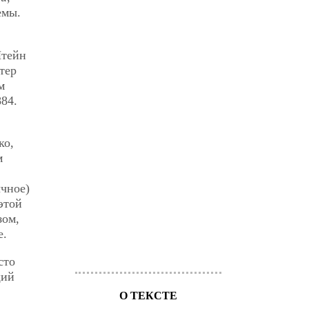
емы.
Штейн
тер
м
884.
ко,
м
ычное)
этой
зом,
е.
сто
щий
О ТЕКСТЕ