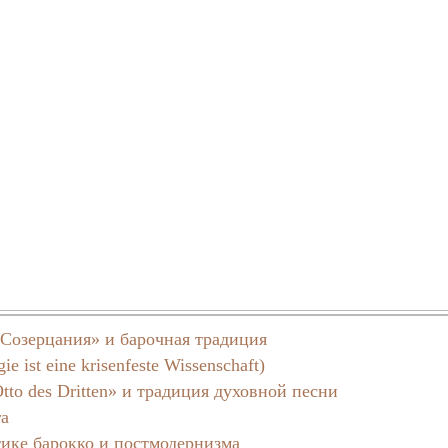
Созерцания» и барочная традиция
ie ist eine krisenfeste Wissenschaft)
tto des Dritten» и традиция духовной песни
га
тике барокко и постмодернизма