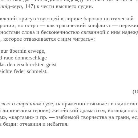
innig-seyn,
147) к чести высшего судии.
влений присутствующей в лирике барокко поэтической
иронии, но остро — как трагический конфликт — переж
ностями слова и бесконечностью связанной с ним наде
 которое отваживается с ним «играть»:
s nur überhin erwege,
nd raue donnerschläge
as den erschreckten geist
eichte feder schmeist.
(1
ыслью о страшном суде
, напряженно стягивает в единство
й лирическим героем) житейский драматизм, возводя пос
м», «картами» и пр. — эмблемой творчества на грани, ес
х бездн: отчаяния и небытия.