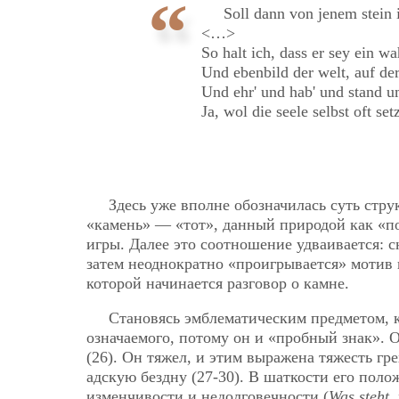
Soll dann von jenem stei
<…>
So halt ich, dass er sey ein w
Und ebenbild der welt, auf der
Und ehr' und hab' und stand um
Ja, wol die seele selbst oft set
Здесь уже вполне обозначилась суть стр
«камень» — «тот», данный природой как «по
игры. Далее это соотношение удваивается: с
затем неоднократно «проигрывается» мотив
которой начинается разговор о камне.
Становясь эмблематическим предметом,
означаемого, потому он и «пробный знак». 
(26). Он тяжел, и этим выражена тяжесть гр
адскую бездну (27-30). В шаткости его пол
изменчивости и недолговечности (
Was steht,