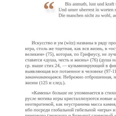
Bis anmuth, lust und kraft
Und unser uberrest in worten n
Die manchen nicht zu wohl, au
Искусство и ум (witz) названы в ряду пр
игра, столь же тщетная, как вся жизнь, в «о
великим» (75), которая, по Грифиусу, не лу
ставятся «душа, честь и жизнь» (76) (душ
ср. выше стих 24, —
кульминирующий в фина
выявляющая все потаенное в человеке (97-1
заканчивающаяся
. Небрежно отброшенная, 
жизни (125 и след.).
«Камень» больше не упоминается в стихо
русле мотива игры кристаллизуются новые а
неотвратимой, как неустранима масса камня
ибо посреди глобальной гибельной «игры» и
приговора (людского и Божьего) словесный «