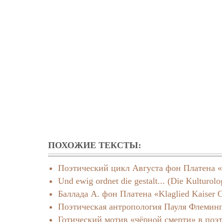
ПОХОЖИЕ ТЕКСТЫ:
Поэтический цикл Августа фон Платена «
Und ewig ordnet die gestalt... (Die Kulturolog
Баллада А. фон Платена «Klaglied Kaiser O
Поэтическая антропология Пауля Флемин
Готический мотив «чёрной смерти» в поэ