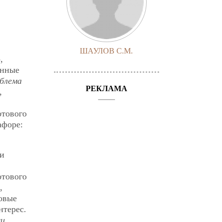
ШАУЛОВ С.М.
,
енные
блема
РЕКЛАМА
,
отового
афоре:
 и
отового
,
овые
нтерес.
си
,