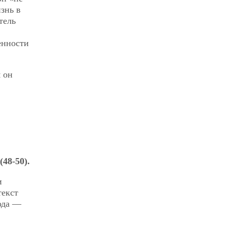
изнь в
тель
енности
 он
(48-50).
и
текст
ода —