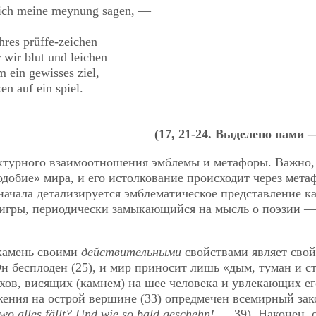
n ich meine meynung sagen, —
ahres prüffe-zeichen
 wir blut und leichen
 ein gewisses ziel,
zen auf ein spiel.
(17, 21-24. Выделено нами
уктурного взаимоотношения эмблемы и метафоры. Важно,
добие» мира, и его истолкование происходит через мета
начала детализируется эмблематическое представление ка
 игры, периодически замыкающийся на мысль о поэзии — 
 камень своими
действительными
свойствами являет свой
Он бесплоден (25), и мир приносит лишь «дым, туман и с
ехов, висящих (камнем) на шее человека и увлекающих ег
ожения на острой вершине (33) опредмечен всемирный зак
 wo alles fällt? Und wie so bald geschehn!
— 39). Наконец, 