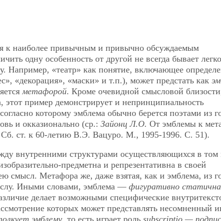
ся к наиболее привычным и привычно обсуждаемым
чить одну особенность от другой не всегда бывает легко
цу. Например, «театр» как понятие, включающее определ
с», «декорация», «маски» и т.п.), может предстать как
эм
ляется
метафорой
. Кроме очевидной смысловой близости
а, этот пример демонстрирует и непринципиальность
согласно которому эмблема обычно берется поэтами из г
новь и окказионально (ср.:
Зайонц Л.О.
От эмблемы к мет
б. ст. к 60-летию В.Э. Вацуро. М., 1995-1996. С. 51).
ежду внутренними структурами осуществляющихся в том
изобразительно-предметна и репрезентативна в своей
ю смысл. Метафора же, даже взятая, как и эмблема, из г
ыслу. Иными словами, эмблема —
фигуративно статична
различие делает возможными специфические внутритекст
ссмотрение которых может представлять несомненный и
олкует эмблему
, то есть играет роль
subscriptio — подпи