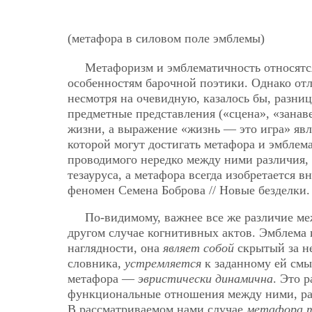
(метафора в силовом поле эмблемы)
Метафоризм и эмблематичность относят
особенностям барочной поэтики. Однако отли
несмотря на очевидную, казалось бы, разни
предметные представления («сцена», «занаве
жизни, а выражение «жизнь — это игра» яв
которой могут достигать метафора и эмблем
проводимого нередко между ними различия, 
тезауруса, а метафора всегда изобретается в
феномен Семена Боброва // Новые безделки. С
По-видимому, важнее все же различие м
другом случае когнитивных актов. Эмблема 
наглядности, она
являет собой
скрытый за не
словника,
устремляется
к заданному ей см
метафора —
эвристически динамична
. Это 
функциональные отношения между ними, ра
В рассматриваемом нами случае
метафора т