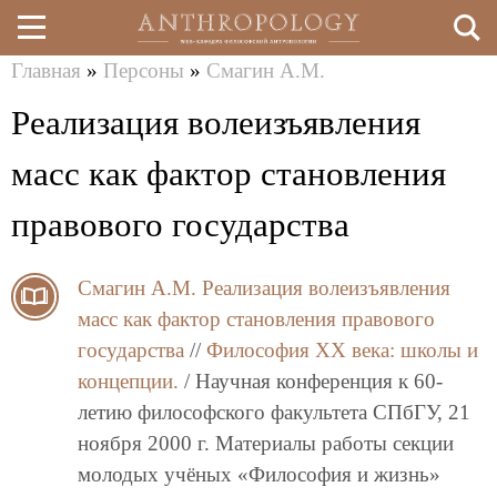
Главная
»
Персоны
»
Смагин А.М.
Перейти
Вы
Реализация волеизъявления
к
здесь
основному
масс как фактор становления
содержанию
правового государства
Смагин А.М.
Реализация волеизъявления
масс как фактор становления правового
государства
//
Философия XX века: школы и
концепции.
/ Научная конференция к 60-
летию философского факультета СПбГУ, 21
ноября 2000 г. Материалы работы секции
молодых учёных «Философия и жизнь»