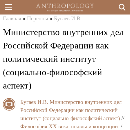
Главная
»
Персоны
»
Бугаев И.В.
Перейти
Вы
Министерство внутренних дел
к
здесь
основному
Российской Федерации как
содержанию
политический институт
(социально-философский
аспект)
Бугаев И.В.
Министерство внутренних дел
Российской Федерации как политический
институт (социально-философский аспект)
//
Философия XX века: школы и концепции.
/