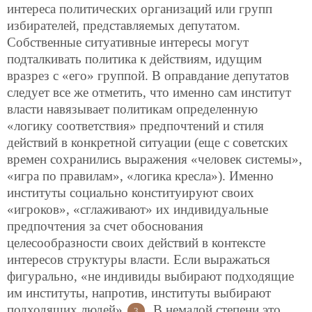
интереса
политических организаций или групп
избирателей, представляемых депутатом.
Собственные ситуативные интересы могут
подталкивать политика к действиям, идущим
вразрез с «его» группой. В оправдание депутатов
следует все же отметить, что именно сам институт
власти навязывает политикам определенную
«логику соответствия» предпочтений и стиля
действий в конкретной ситуации (еще с советских
времен сохранились выражения «человек системы»,
«игра по правилам», «логика кресла»). Именно
институты социально конституируют своих
«игроков», «сглаживают» их индивидуальные
предпочтения за счет обоснования
целесообразности своих действий в контексте
интересов структуры власти. Если выражаться
фигурально, «не индивиды выбирают подходящие
им институты, напротив, институты выбирают
подходящих людей»
. В немалой степени это
3