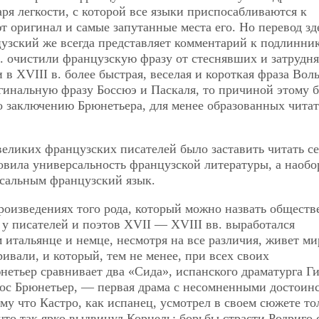
аря легкости, с которой все языки приспосабливаются к
т оригинал и самые запутанные места его. Но перевод зд
цузский же всегда представляет комментарий к подлинни
 в. очистили французскую фразу от стеснявших и затрудн
в XVIII в. более быстрая, веселая и короткая фраза Вол
гинальную фразу Боссюэ и Паскаля, то причиной этому б
по заключению Брюнетьера, для менее образованных читат
великих французских писателей было заставить читать се
овила универсальность французской литературы, а наобо
рсальным французский язык.
произведениях того рода, который можно назвать общест
у писателей и поэтов XVII — XVIII вв. выработался
 итальянце и немце, несмотря на все различия, живет м
ривали, и который, тем не менее, при всех своих
нетьер сравнивает два «Сида», испанского драматурга Г
рос Брюнетьер, — первая драма с несомненными достоин
му что Кастро, как испанец, усмотрел в своем сюжете то
что так ярко выдвинул Корнель: борьбы страсти Родриго 