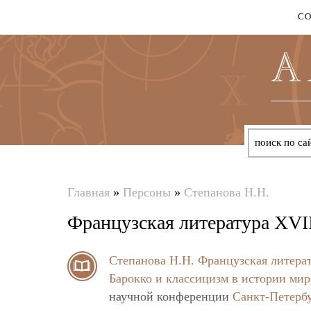
С
Главная
»
Персоны
»
Степанова Н.Н.
Вы
Французская литература XVII
здесь
Степанова Н.Н.
Французская литерат
Барокко и классицизм в истории мир
научной конференции
Санкт-Петерб