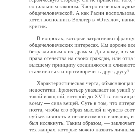
социальным законом. Кастро исчерпал худо
общечеловеческой. А как Расин воспользова
хотел восполнить Вольтер в «Отелло», нап
критик.
В вопросах, которые затрагивают францу
общечеловеческих интересах. Им дороже все
безразличным к их драмам. Да и кому, в сам
права отечества на своих граждан, или отца
высшему принципу соединяются и сливаются
сталкиваться и противоречить друг другу?
Характеристическая черта, объясняющая 
недостатки. Брюнетьер указывает на узкий 
такой изящной, которой до XVII в. восхища
всему — сила вещей. Суть в том, что литер
поэта, чтобы его образ мыслей и чувств соо
субъективность и независимость взглядов, 
был иссякнуть. Таким образом, — заключает
тех жанрах, которые можно назвать личными