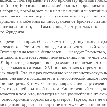
ялась. В подтверждение этого Брюнетьер приводит неск
ский поэт, Корнель — испанский трагик с нормандским
ия спорили, преобладает ли в нем немецкий или английск
вляет далее Брюнетьер, французская литература еще тем
 привлекла к себе многих иностранцев от Брюнето Латини
дистов; англичан, как Гамильтона, Честерфилда, и в
ого Фридриха.
тиворечивые и враждебные элементы, французская литера
о человека». Эта идея и определила отличительный хара
Этот идеал далеко не бесполезен, — находит Брюнетьер,
ся Европа в литературных произведениях или, лучше сказ
0). Брюнетьер совершенно справедливо подмечает, что в
, не только касательно XVII в., наметилось стремление
вых людей. Это как раз составляло характеристическую ч
мен; она явно проглядывает в аллегорической школе поэ
рой идет речь. К тому же этому направлению еще содейс
йся тогдашней критикой поэтам. Единственный упрек, к
чается в том, что, несмотря на все разнообразие их сю
я односторонняя обработка характеров. Тартюф есть не чт
лощенная гордость и презрение к тому, чему он не може