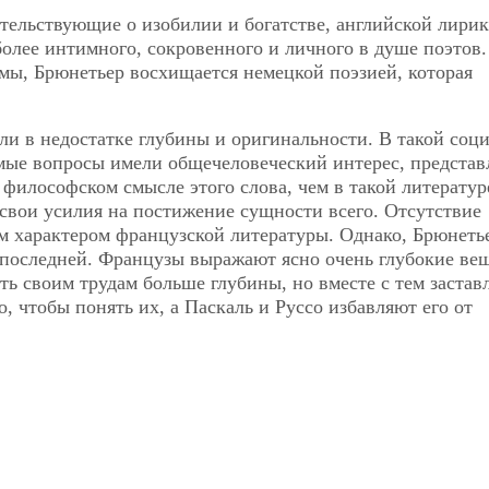
етельствующие о изобилии и богатстве, английской лирик
олее интимного, сокровенного и личного в душе поэтов.
мы, Брюнетьер восхищается немецкой поэзией, которая
и в недостатке глубины и оригинальности. В такой соц
емые вопросы имели общечеловеческий интерес, представ
в философском смысле этого слова, чем в такой литератур
 свои усилия на постижение сущности всего. Отсутствие
м характером французской литературы. Однако, Брюнеть
 последней. Французы выражают ясно очень глубокие вещ
ть своим трудам больше глубины, но вместе с тем застав
о, чтобы понять их, а Паскаль и Руссо избавляют его от