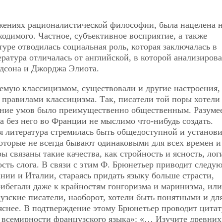
ожениях рационалистической философии, была нацелена 
ходимого. Частное, субъективное восприятие, а также
туре отводилась социальная роль, которая заключалась в
ратура отличалась от английской, в которой анализиров
рдсона и Джорджа Элиота.
емую классицизмом, существовали и другие настроения,
правилами классицизма. Так, писатели той поры хотели
ление умов было преимущественно общественным. Разумее
а без него во Франции не мыслимо что-нибудь создать.
я литература стремилась быть общедоступной и установи
оторые не всегда бывают одинаковыми для всех времен и
 связаны такие качества, как стройность и ясность, лог
ость слога. В связи с этим Ф. Брюнетьер приводит следу
нии и Италии, стараясь придать языку больше страсти,
рибегали даже к крайностям гонгоризма и маринизма, или
зские писатели, наоборот, хотели быть понятными и для
 яснее. В подтверждение этому Брюнетьер проводит цитат
о всемирности французского языка»: «… Изучите древних