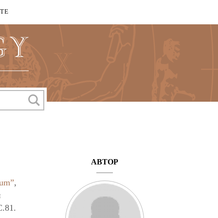
КТЕ
АВТОР
ium”
,
й
C.81.