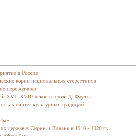
приятие в России
ические корни национальных стереотипов
ие переводчика
й XVII-XVIII веков в прозе Д. Фаулза
а как синтез культурных традиций
ифа»
х держав в Сирии и Ливане в 1918 - 1920 гг.