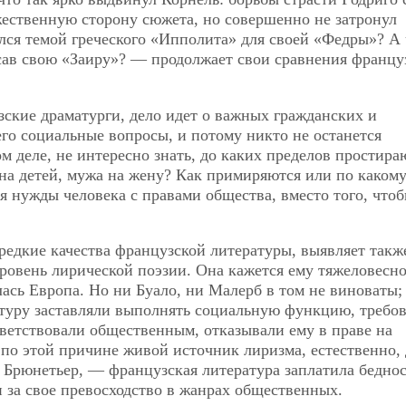
жественную сторону сюжета, но совершенно не затронул
лся темой греческого «Ипполита» для своей «Федры»? А 
исав свою «Заиру»? — продолжает свои сравнения францу
зские драматурги, дело идет о важных гражданских и
го социальные вопросы, и потому никто не останется
ом деле, не интересно знать, до каких пределов простира
 на детей, мужа на жену? Как примиряются или по каком
 нужды человека с правами общества, вместо того, что
редкие качества французской литературы, выявляет также
уровень лирической поэзии. Она кажется ему тяжеловесно
лась Европа. Но ни Буало, ни Малерб в том не виноваты;
атуру заставляли выполнять социальную функцию, требов
тветствовали общественным, отказывали ему в праве на
и по этой причине живой источник лиризма, естественно,
 Брюнетьер, — французская литература заплатила бедно
 за свое превосходство в жанрах общественных.