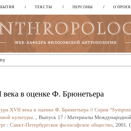
ОБЫТИЯ
ТЕКСТЫ
ПЕРСОНЫ
О ПРОЕ
Перейти
к
основному
содержанию
 века в оценке Ф. Брюнетьера
ура XVII века в оценке Ф. Брюнетьера
//
Серия “Sympos
овой культуры.
, Выпуск 17 / Материалы Международно
ург
:
Санкт-Петербургское философское общество
, 2001. 