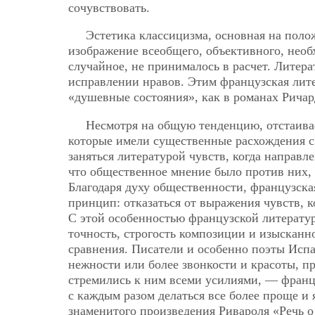
сочувствовать.
Эстетика классицизма, основная на пол
изображение всеобщего, объективного, необ
случайное, не принималось в расчет. Литера
исправлении нравов. Этим французская лите
«душевные состояния», как в романах Рича
Несмотря на общую тенденцию, отстаива
которые имели существенные расхождения с 
заняться литературой чувств, когда направ
что общественное мнение было против них, 
Благодаря духу общественности, французска
принцип: отказаться от выражения чувств, к
С этой особенностью французской литературы
точность, строгость композиции и изысканн
сравнения. Писатели и особенно поэты Испа
нежности или более звонкости и красоты, п
стремились к ним всеми усилиями, — францу
с каждым разом делаться все более проще и
знаменитого произведения Ривароля «Речь 