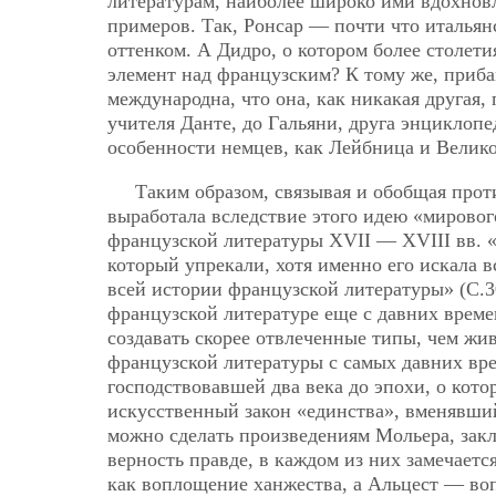
литературам, наиболее широко ими вдохновл
примеров. Так, Ронсар — почти что итальян
оттенком. А Дидро, о котором более столет
элемент над французским? К тому же, приба
международна, что она, как никакая другая,
учителя Данте, до Гальяни, друга энциклопе
особенности немцев, как Лейбница и Велик
Таким образом, связывая и обобщая про
выработала вследствие этого идею «мировог
французской литературы XVII — XVIII вв. «
который упрекали, хотя именно его искала в
всей истории французской литературы» (С.3
французской литературе еще с давних времен
создавать скорее отвлеченные типы, чем жи
французской литературы с самых давних вре
господствовавшей два века до эпохи, о кото
искусственный закон «единства», вменявши
можно сделать произведениям Мольера, заклю
верность правде, в каждом из них замечаетс
как воплощение ханжества, а Альцест — воп