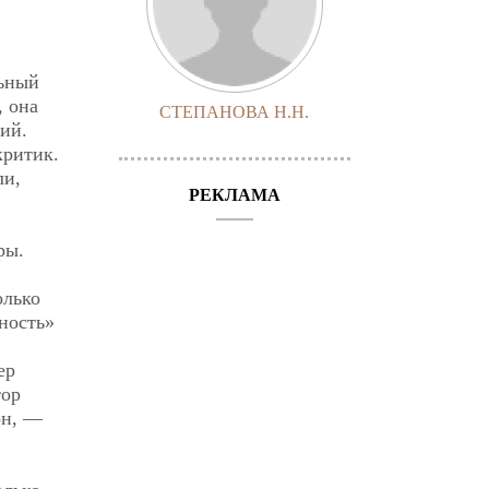
льный
, она
СТЕПАНОВА Н.Н.
ий.
критик.
ли,
РЕКЛАМА
ры.
олько
ность»
ер
тор
он, —