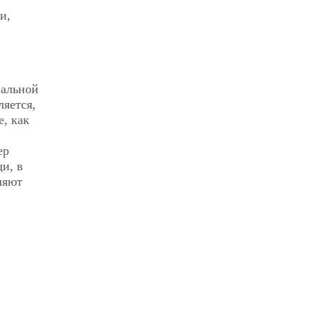
и,
иальной
ляется,
е, как
ер
и, в
ляют