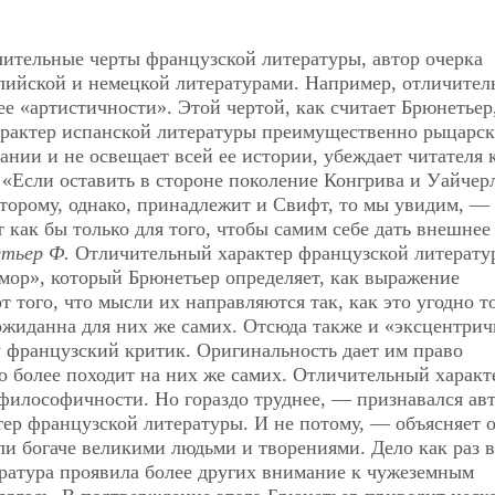
чительные черты французской литературы, автор очерка
нглийской и немецкой литературами. Например, отличите
ее «артистичности». Этой чертой, как считает Брюнетьер
Характер испанской литературы преимущественно рыцарск
ании и не освещает всей ее истории, убеждает читателя 
«Если оставить в стороне поколение Конгрива и Уайчер
торому, однако, принадлежит и Свифт, то мы увидим, —
 как бы только для того, чтобы самим себе дать внешнее
тьер Ф.
Отличительный характер французской литерату
юмор», который Брюнетьер определяет, как выражение
 того, что мысли их направляются так, как это угодно т
еожиданна для них же самих. Отсюда также и «эксцентрич
 французский критик. Оригинальность дает им право
то более походит на них же самих. Отличительный характ
философичности. Но гораздо труднее, — признавался ав
ер французской литературы. И не потому, — объясняет 
ли богаче великими людьми и творениями. Дело как раз в
ература проявила более других внимание к чужеземным