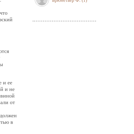
Брюнетьер Ф.
(1)
что
зский
ются
у
бы
 и ее
й и не
 виной
али от
 должен
стью в