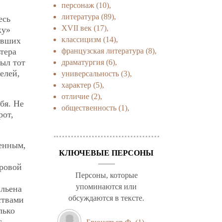
персонаж
(10),
литература
(89),
есь
XVII век
(17),
ку»
классицизм
(14),
явших
французская литература
(8),
ьтера
ыл тот
драматургия
(6),
елей,
универсальность
(3),
характер
(5),
отличие
(2),
бя. Не
общественность
(1),
рот,
венным,
КЛЮЧЕВЫЕ ПЕРСОНЫ
ировой
Персоны, которые
упоминаются или
ильена
обсуждаются в тексте.
ствами
лько
с