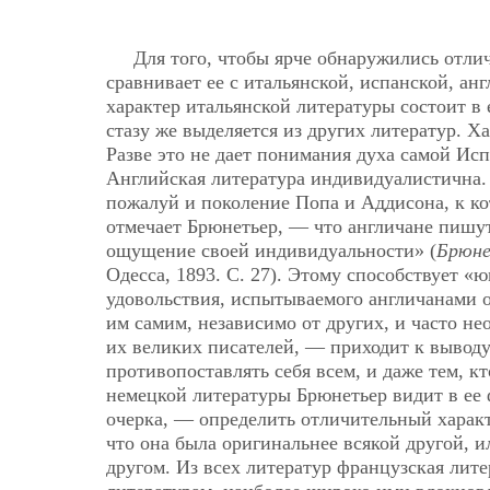
Для того, чтобы ярче обнаружились отли
сравнивает ее с итальянской, испанской, а
характер итальянской литературы состоит в 
стазу же выделяется из других литератур. 
Разве это не дает понимания духа самой Исп
Английская литература индивидуалистична. 
пожалуй и поколение Попа и Аддисона, к ко
отмечает Брюнетьер, — что англичане пишут
ощущение своей индивидуальности» (
Брюне
Одесса, 1893. С. 27). Этому способствует «
удовольствия, испытываемого англичанами от
им самим, независимо от других, и часто н
их великих писателей, — приходит к выводу
противопоставлять себя всем, и даже тем, к
немецкой литературы Брюнетьер видит в ее 
очерка, — определить отличительный характ
что она была оригинальнее всякой другой, и
другом. Из всех литератур французская лит