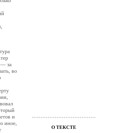
олько
ий
,
тура
ктер
 — за
ать, во
о
ерту
зии,
твовал
оторый
жетов и
о иное,
О ТЕКСТЕ
т