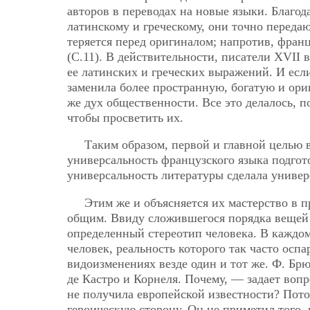
авторов в переводах на новые языки. Благод
латинскому и греческому, они точно передаю
теряется перед оригиналом; напротив, фран
(С.11). В действительности, писатели XVII
ее латинских и греческих выражений. И если 
заменила более пространную, богатую и ори
же дух общественности. Все это делалось, 
чтобы просветить их.
Таким образом, первой и главной целью 
универсальность французского языка подгот
универсальность литературы сделала униве
Этим же и объясняется их мастерство в 
общим. Ввиду сложившегося порядка вещей 
определенный стереотип человека. В каждом
человек, реальность которого так часто оспа
видоизменениях везде один и тот же. Ф. Брю
де Кастро и Корнеля. Почему, — задает воп
не получила европейской известности? Пото
героическую сторону. Он не приметил того, 