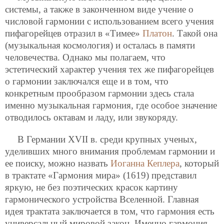
системы, а также в законченном виде учение о
числовой гармонии с использованием всего учения
пифагорейцев отразил в «Тимее»
Платон
. Такой она
(музыкальная космология) и осталась в памяти
человечества. Однако мы полагаем, что
эстетический характер учения тех же пифагорейцев
о гармонии заключался еще и в том, что
конкретным прообразом гармонии здесь стала
именно музыкальная гармония, где особое значение
отводилось октавам и ладу, или звукоряду.
В Германии XVII в. среди крупных ученых,
уделивших много внимания проблемам гармонии и
ее поиску, можно назвать
Иоганна Кеплера
, который
в трактате «Гармония мира» (1619) представил
яркую, не без поэтических красок картину
гармонического устройства Вселенной. Главная
идея трактата заключается в том, что гармония есть
универсальный мировой закон. Именно гармония