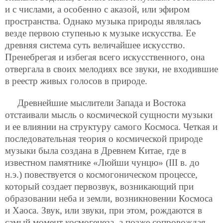
и с числами, а особенно с аказой, или эфиром
пространства. Однако музыка природы являлась
везде первою ступенью к музыке искусства. Ее
древняя система суть величайшее искусство.
Пренебрегая и избегая всего искусственного, она
отвергала в своих мелодиях все звуки, не входившие
в реестр живых голосов в природе.
Древнейшие мыслители Запада и Востока
отстаивали мысль о космической сущности музыки
и ее влиянии на структуру самого Космоса. Четкая и
последовательная теория о космической природе
музыки была создана в Древнем Китае, где в
известном памятнике «Люйши чунцю» (III в. до
н.э.) повествуется о космогоническом процессе,
который создает первозвук, возникающий при
образовании неба и земли, возникновении Космоса
и Хаоса. Звук, или звуки, при этом, рождаются в
самый момент космогенеза, а позже сопровождая