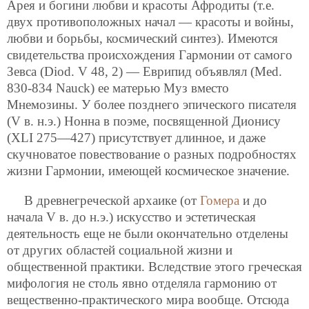
Арея и богини любви и красоты Афродиты (т.е.
двух противоположных начал — красоты и войны,
любви и борьбы, космический синтез). Имеются
свидетельства происхождения Гармонии от самого
Зевса (Diod. V 48, 2) — Еврипид объявлял (Med.
830-834 Nauck) ее матерью Муз вместо
Мнемозины. У более позднего эпического писателя
(V в. н.э.) Нонна в поэме, посвященной Дионису
(XLI 275—427) присутствует длинное, и даже
скучноватое повествование о разных подробностях
жизни Гармонии, имеющей космическое значение.
В древнегреческой архаике (от
Гомера
и до
начала V в. до н.э.) искусство и эстетическая
деятельность еще не были окончательно отделены
от других областей социальной жизни и
общественной практики. Вследствие этого греческая
мифология не столь явно отделяла гармонию от
вещественно-практического мира вообще. Отсюда