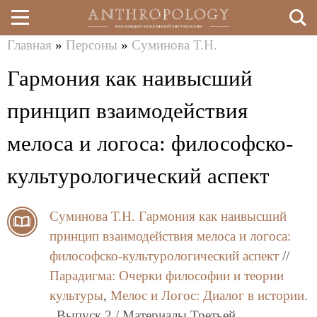
Главная
»
Персоны
»
Суминова Т.Н.
Перейти
Вы
Гармония как наивысший
к
здесь
основному
принцип взаимодействия
содержанию
мелоса и логоса: философско-
культурологический аспект
Суминова Т.Н.
Гармония как наивысший
принцип взаимодействия мелоса и логоса:
философско-культурологический аспект
//
Парадигма: Очерки философии и теории
культуры
,
Мелос и Логос: Диалог в истории.
, Выпуск 2 / Материалы Третьей