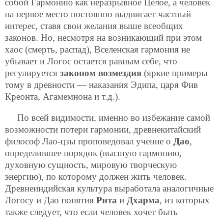
собой Гармонию как неразрывное Целое, а человек
на первое место постоянно выдвигает частный
интерес, ставя свои желания выше всеобщих
законов. Но, несмотря на возникающий при этом
хаос (смерть, распад), Вселенская гармония не
убывает и Логос остается равным себе, что
регулируется
законом возмездия
(яркие примеры
тому в древности — наказания Эдипа, царя Фив
Креонта, Агамемнона и т.д.).
По всей видимости, именно во избежание самой
возможности потери гармонии, древнекитайский
философ Лао-цзы проповедовал учение о
Дао
,
определившее порядок (высшую гармонию,
духовную сущность, мировую творческую
энергию), по которому должен жить человек.
Древнеиндийская культура выработала аналогичные
Логосу и Дао понятия
Рита
и
Дхарма
, из которых
также следует, что если человек хочет быть