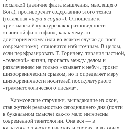
посылкой (наличие факта мышления, мыслящего
Бога), противоречит содержанию этого тезиса
(тотальная «
игра в cogito»)
. Отношение к
христианской культуре как к разновидности
«папиной философии», как к чему-то
доисторическому (или во всяком случае до-пост-
современному), становится избыточным. В целом,
если перефразировать Т. Горичеву, тирания частной,
«телесной» жизни, пропасть между делом и
развлечением не только «взывает к небу», грозит
шизофреническим срывом, но и определяет меру
шизофреничности носителей посткультурного
«грамматологического письма».
Хармсовские старушки, выпадающие из окон,
став жуткой реальностью сегодняшнего дня (почти
в буквальном смысле) как-то мало интересны
современной танатологии. Она вся — в
культурологических изысках и спорах, в которых