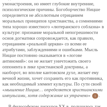
умонастроения, но имеет глубокие внутренние,
психологические причины. Богоборчество Ницше
определяется не абсолютным отрицанием
моральных принципов христианства, а сомнениями
типа хорошо известного «лютеранского соблазна» в
культуре: признание моральной непогрешимости
основ догматики сопровождается, как правило,
отрицанием «реальной церкви» со всеми ее
атрибутами, заблуждениями и ошибками. Мысль
Ницше постоянно оказывается в «логове
антиномий»: он не желает уничтожить своего
оппонента в лике христианской доктрины, а
наоборот, во вполне кантовском духе, желает ему
вечной жизни, хочет сохранить его как противника,
как необходимый элемент культуры. По сути своей
«
мышление Ницше… определяется христианскими
импульсами, хотя содержание их утрачено
»
.
1
В философском дискурсе ХХ в. получилось так,