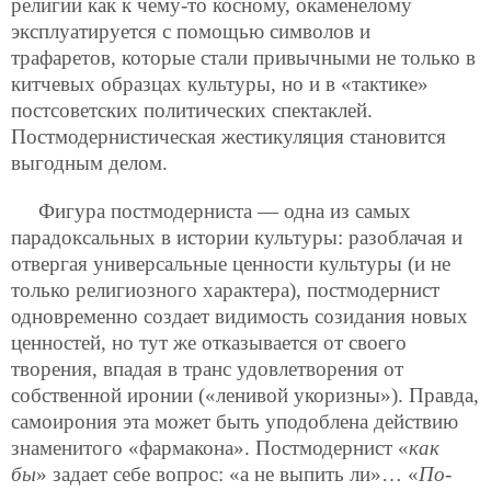
религии как к чему-то косному, окаменелому
эксплуатируется с помощью символов и
трафаретов, которые стали привычными не только в
китчевых образцах культуры, но и в «тактике»
постсоветских политических спектаклей.
Постмодернистическая жестикуляция становится
выгодным делом.
Фигура постмодерниста — одна из самых
парадоксальных в истории культуры: разоблачая и
отвергая универсальные ценности культуры (и не
только религиозного характера), постмодернист
одновременно создает видимость созидания новых
ценностей, но тут же отказывается от своего
творения, впадая в транс удовлетворения от
собственной иронии («ленивой укоризны»). Правда,
самоирония эта может быть уподоблена действию
знаменитого «фармакона». Постмодернист «
как
бы
» задает себе вопрос: «а не выпить ли»… «
По-