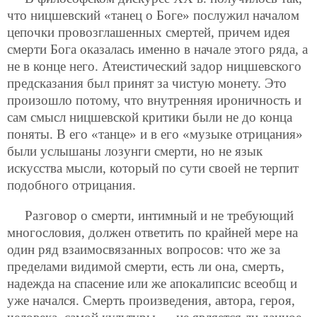
что ницшевский «танец о Боге» послужил началом
цепочки провозглашенных смертей, причем идея
смерти Бога оказалась именно в начале этого ряда, а
не в конце него. Атеистический задор ницшевского
предсказания был принят за чистую монету. Это
произошло потому, что внутренняя ироничность и
сам смысл ницшевской критики были не до конца
поняты. В его «танце» и в его «музыке отрицания»
были услышаны лозунги смерти, но не язык
искусства мысли, который по сути своей не терпит
подобного отрицания.
Разговор о смерти, интимный и не требующий
многословия, должен ответить по крайней мере на
один ряд взаимосвязанных вопросов: что же за
пределами видимой смерти, есть ли она, смерть,
надежда на спасение или же апокалипсис всеобщ и
уже начался. Смерть произведения, автора, героя,