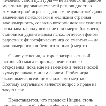
человека, самой культуры — не является ли данное
мультиплицирование смертей разновидностью
компьютерной игры с заданным результатом? Давно
замеченная психологами и медиками странная
закономерность, согласно которой человек склонен
испытывать воодушевление при смерти ближнего,
становится удивительным психологически фоном
радостных философических игр со смертью — до
закономерного «победного конца» (смерти).
Слово утешения, которое раскрывает свой
истинный смысл в природе религиозного
откровения, пока еще не заменено в человеческой
культуре никаким иным словом. Любая игра
оканчивается всеобщим эпилогом-смертью.
Поэтому актуальным является вопрос о праве на
такую игру.
Представляется, что парадокс Ницше, столь
привлекательный в философском плане, отражает