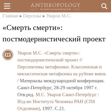
Главная
»
Персоны
»
Уваров М.С.
Перейти
Вы
«Смерть смерти»:
к
здесь
основному
постмодернистический проект
содержанию
Уваров М.С.
«Смерть смерти»:
постмодернистический проект
//
Перспективы метафизики. Классическая и
неклассическая метафизика на рубеже веков.
/ Материалы международной конференции.
Санкт-Петербург, 28-29 октября 1997 г.
Отв.ред.
М.С. Уваров
Санкт-Петербург
:
Изд-во Института Человека РАН (СПб
Отделение)
, 1997. C.21.