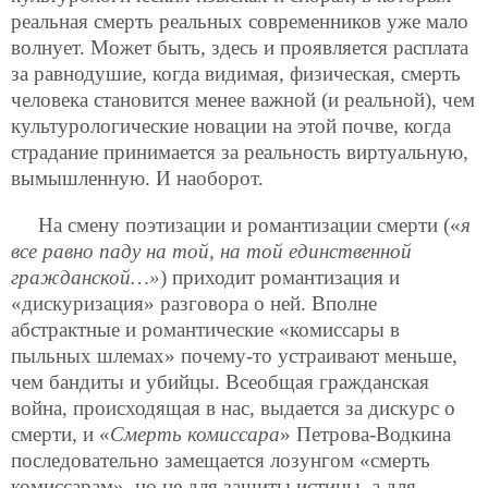
реальная смерть реальных современников уже мало
волнует. Может быть, здесь и проявляется расплата
за равнодушие, когда видимая, физическая, смерть
человека становится менее важной (и реальной), чем
культурологические новации на этой почве, когда
страдание принимается за реальность виртуальную,
вымышленную. И наоборот.
На смену поэтизации и романтизации смерти («
я
все равно паду на той, на той единственной
гражданской…»
) приходит романтизация и
«дискуризация» разговора о ней. Вполне
абстрактные и романтические «комиссары в
пыльных шлемах» почему-то устраивают меньше,
чем бандиты и убийцы. Всеобщая гражданская
война, происходящая в нас, выдается за дискурс о
смерти, и «
Смерть комиссара
» Петрова-Водкина
последовательно замещается лозунгом «смерть
комиссарам», но не для защиты истины, а для