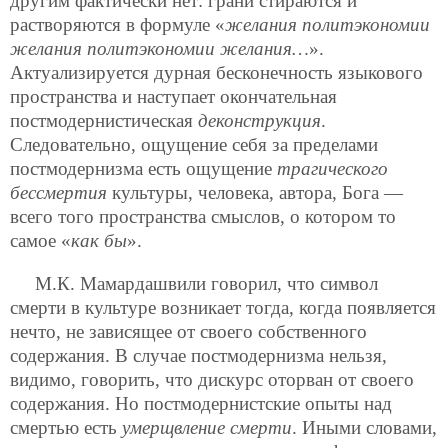
другим фактически нет: грани стираются и
растворяются в формуле «
желания политэкономии
желания политэкономии желания…
».
Актуализируется дурная бесконечность языкового
пространства и наступает окончательная
постмодернистическая
деконструкция
.
Следовательно, ощущение себя за пределами
постмодернизма есть ощущение
трагического
бессмертия
культуры, человека, автора, Бога —
всего того пространства смыслов, о котором то
самое «
как бы
».
М.К. Мамардашвили говорил, что символ
смерти в культуре возникает тогда, когда появляется
нечто, не зависящее от своего собственного
содержания. В случае постмодернизма нельзя,
видимо, говорить, что дискурс оторван от своего
содержания. Но постмодернистские опыты над
смертью есть
умерщвление смерти
. Иными словами,