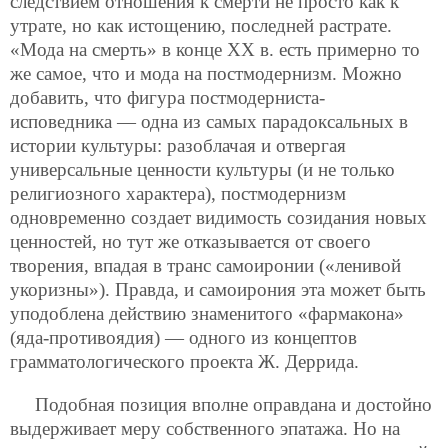
следствием отношения к смерти не просто как к
утрате, но как истощению, последней растрате.
«Мода на смерть» в конце ХХ в. есть примерно то
же самое, что и мода на постмодернизм. Можно
добавить, что фигура постмодерниста-
исповедника — одна из самых парадоксальных в
истории культуры: разоблачая и отвергая
универсальные ценности культуры (и не только
религиозного характера), постмодернизм
одновременно создает видимость созидания новых
ценностей, но тут же отказывается от своего
творения, впадая в транс самоиронии («ленивой
укоризны»). Правда, и самоирония эта может быть
уподоблена действию знаменитого «фармакона»
(яда-противоядия) — одного из концептов
грамматологического проекта Ж. Деррида.
Подобная позиция вполне оправдана и достойно
выдерживает меру собственного эпатажа. Но на