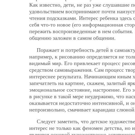
Как известно, дети, не раз уже слушавшие п
удовольствием воспринимают почти наизусть
чтения подсказками. Интерес ребенка здесь 
себя что-то новое (его информационная стор
пережить воспроизведенные в нем события.
общению заложен в самом общении.
Поражает и потребность детей в самоакту
например, к рисованию определяется не толь
видимый мир. Его привлекает процесс рисова
средством самовыражения. Сам процесс творч
интереснее результата. Начинающим юным х
запечатлеть на картине, скажем, залитый яр
эмоциональное состояние, настроение. Его 
в рисунке в такой мере неудержимо, что на
оказывается
недостаточно интенсивной, и он
непроизвольно, смачивает карандаш слюной
Следует заметить, что детское художеств
интерес не только как феномен детства, но 
является основой художественно-эстетическ