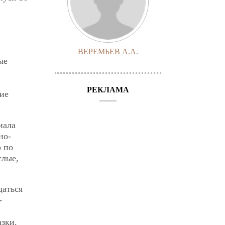
ВЕРЕМЬЕВ А.А.
ые
РЕКЛАМА
ие
иала
но-
о по
слые,
щаться
-
азки.