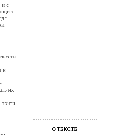
 и с
роцесс
для
ки
извести
е и
е
ать их
о почти
О ТЕКСТЕ
той