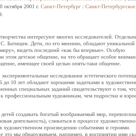
 октября 2001 г.
Санкт-Петербург
:
Санкт-Петербургское
9.
творчества интересуют многих исследователей. Отдельн
.С. Батищев. Дети, по его мнению, обладают уникальной
 миру», видеть последний «как бы впервые». Особую
и этом детское общение, на что обращает особое вниман
бщение, имеющее своей целью опять-таки общение.
и экспериментальные исследования эстетического потенц
т 6 до 10 лет обладают хорошими задатками к художествен
лненных специальных заданий свидетельствуют о том, чт
 к профессиональным художникам, чем подростки и взро
 детей создавать богатый воображаемый мир, перевопло
ровая деятельность), сливаться в процессе художественно
 в художественном произведении событиями и героями.
се это мы обнаруживаем, например, в восприятии ими ск