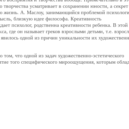
го творчества усматривает в сохранении юности, а секрет
сю жизнь. А. Маслоу, занимающийся проблемой психолог
мысль, близкую идее философа. Креативность
ает психолог, родственна креативности ребенка. В этой
а, где он называет греков взрослыми детьми, т.е. взрос
 явилось одной из причин уникальности их художествен
о том, что одной из задач художественно-эстетического
витие того специфического мироощущения, которым обла