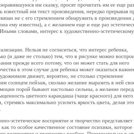
онравившуюся им сказку, просят прочитать им ее еще раз
 известный им текст произведения, нередко прерывая п
связан не с его стремлением обнаружить в произведении 
она ему известна), а с желанием еще и еще раз эстетичес
 Иными словами, интерес к художественно-эстетическому
ализации. Нельзя не согласиться, что интерес ребенка,
ко (и даже не столько) тем, что в рисунке можно воспро
ния прежде всего потому, что он может стать для него
ества в этом случае для ребенка может оказаться важне
удожником движет, вероятно, не столько стремление
ким солнцем пейзаж, сколько желание выразить в ней сво
эмоции порой бывают настолько сильны, а желание перед
сыщенность цветного карандаша (чаще красного) для него
, стремясь максимально усилить яркость цвета, делая эт
.
енно-эстетическое восприятие и творчество представляет
и как то особое качественное состояние психики, которое
ого восприятия и творчества вообще. Примечательно в э