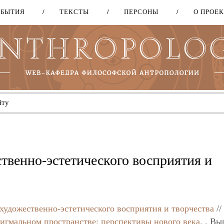
ОБЫТИЯ
ТЕКСТЫ
ПЕРСОНЫ
О ПРОЕ
Перейти
к
основному
содержанию
твенно-эстетического восприятия и
художественно-эстетического восприятия и творчества
//
игмальном пространстве: перспективы нового века.
, Вы