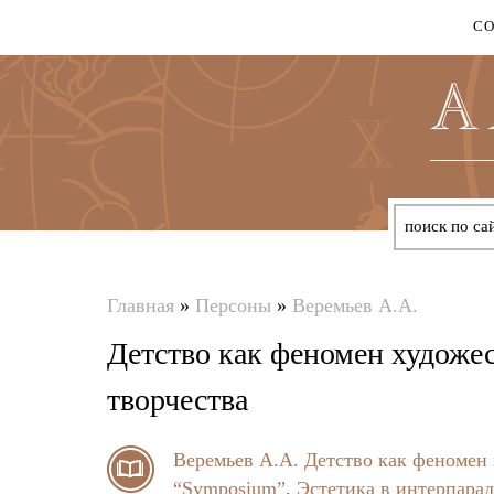
С
Главная
»
Персоны
»
Веремьев А.А.
Вы
Детство как феномен художес
здесь
творчества
Веремьев А.А.
Детство как феномен 
“Symposium”
,
Эстетика в интерпарад