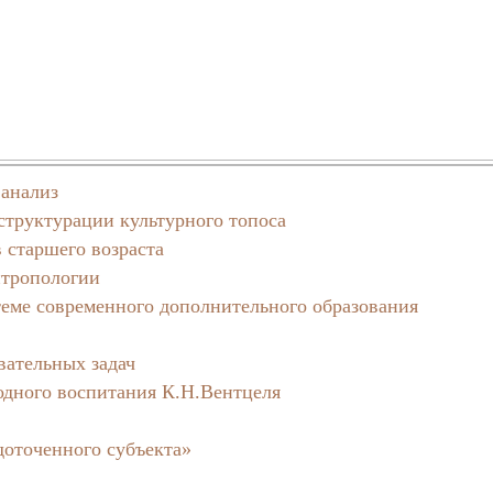
 анализ
 структурации культурного топоса
 старшего возраста
нтропологии
теме современного дополнительного образования
вательных задач
одного воспитания К.Н.Вентцеля
оточенного субъекта»