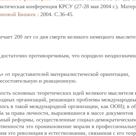
рактическая конференция КРСУ (27-28 мая 2004 г.). Мате
ановой
Бишкек
: 2004. C.36-45.
ечает 200 лет со дня смерти великого немецкого мыслите
ь достаточно противоречивым, что породило неоднозначн
ь» от представителей материалистической ориентации,
несостоятельную и реакционную.
ьность основных теоретических идей великого мыслителя 
ародных организаций, решающих проблемы международн
ось в такой международной организации, как ООН); в о
ба за права личности, выразившиеся в массе документов
льный реформы, осуществленные социал-демократически
ственности это проникновение морали в профессиональ
ния это революция в естествознании, связанная с его тео