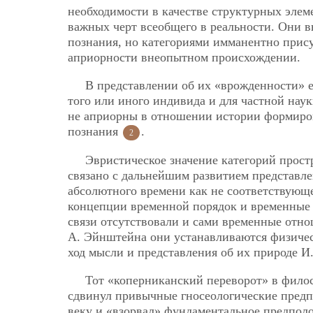
необходимости в качестве структурных элем
важных черт всеобщего в реальности. Они в
познания, но категориями имманентно прис
априорности внеопытном происхождении.
В представлении об их «врожденности» е
того или иного индивида и для частной нау
не априорны в отношении истории формиров
познания
.
2
Эвристическое значение категорий прос
связано с дальнейшим развитием представле
абсолютного времени как не соответствующе
концепции временной порядок и временные о
связи отсутствовали и сами временные отно
А. Эйнштейна они устанавливаются физичес
ход мысли и представления об их природе И.
Тот «коперниканский переворот» в филос
сдвинул привычные гносеологические предп
веку и «взорвал» фундаментальное предполо