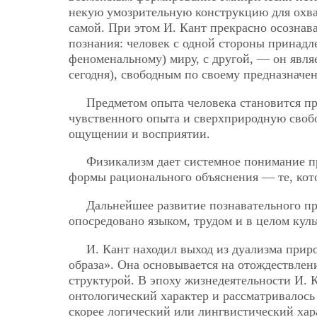
некую умозрительную конструкцию для охва
самой. При этом И. Кант прекрасно осознав
познания: человек с одной стороны принад
феноменальному) миру, с другой, — он явл
сегодня), свободным по своему предназначе
Предметом опыта человека становится п
чувственного опыта и сверхприродную своб
ощущении и восприятии.
Физикализм дает системное понимание п
формы рационального объяснения — те, котор
Дальнейшее развитие познавательного пр
опосредовано языком, трудом и в целом кул
И. Кант находил выход из дуализма прир
образа». Она основывается на отождествлен
структурой. В эпоху жизнедеятельности И. К
онтологический характер и рассматривалось
скорее логический или лингвистический хара