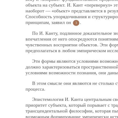
объекта на субъект. И. Кант «перевернул» эт
наоборот — «объект» представляется в резу
Способность упорядочивания и структуриро
принципам, заявил он
.
3
По И. Канту, подлинное доказательное з
впечатления от него опосредуются понятиями
чувственных восприятии объектов. Эти фор
предполагаться в любом эмпирическом иссл
Эти формы являются условиями возможнос
должно характеризоваться пространственно
условиями возможности познания, они даны
В этом смысле они являются не столько 
процесса.
Эпистемология И. Канта центральным сво
приоритет субъекта, который порывает с 
трансцендентальной философии, которая пы
возможным формирование эмпирически исти