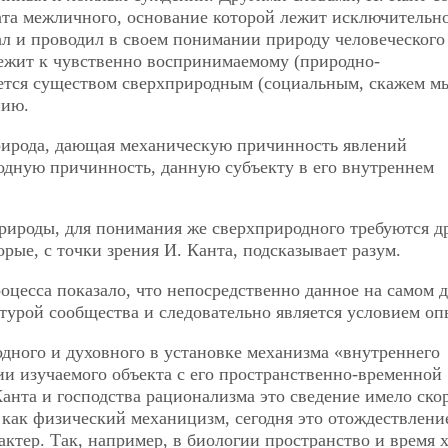
та межличного, основание которой лежит исключительно
ал и проводил в своем понимании природу человеческого
лежит к чувственно воспринимаемому (природно-
яется существом сверхприродным (социальным, скажем м
нию.
рирода, дающая механическую причинность явлений
одную причинность, данную субъекту в его внутреннем
рироды, для понимания же сверхприродного требуются д
ые, с точки зрения И. Канта, подсказывает разум.
оцесса показало, что непосредственно данное на самом д
ьтурой сообщества и следовательно является условием оп
одного и духовного в установке механизма «внутреннего
ии изучаемого объекта с его пространственно-временной
анта и господства рационализма это сведение имело ско
 как физический механицизм, сегодня это отождествлени
ктер. Так, например, в биологии пространство и время х