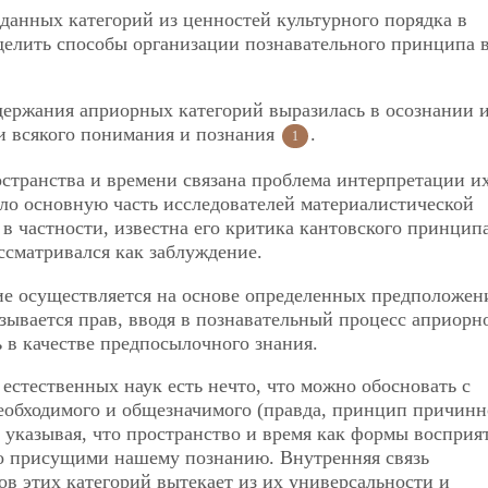
данных категорий из ценностей культурного порядка в
елить способы организации познавательного принципа 
держания априорных категорий выразилась в осознании и
и всякого понимания и познания
.
1
транства и времени связана проблема интерпретации их
уло основную часть исследователей материалистической
в частности, известна его критика кантовского принцип
ссматривался как заблуждение.
ние осуществляется на основе определенных предположен
зывается прав, вводя в познавательный процесс априорн
 в качестве предпосылочного знания.
и естественных наук есть нечто, что можно обосновать с
еобходимого и общезначимого (правда, принцип причинн
 указывая, что пространство и время как формы восприят
мо присущими нашему познанию. Внутренняя связь
ов этих категорий вытекает из их универсальности и