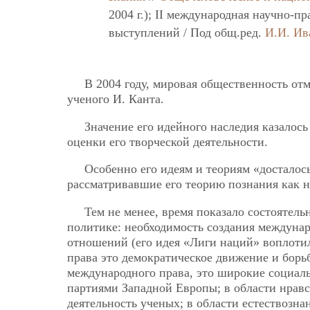
2004 г.); II международная научно-п
выступлений / Под общ.ред.
И.И. Ив
В 2004 году, мировая общественность отм
ученого И. Канта.
Значение его идейного наследия казалос
оценки его творческой деятельности.
Особенно его идеям и теориям «досталос
рассматривавшие его теорию познания как 
Тем не менее, время показало состоятел
политике: необходимость создания междун
отношений (его идея «Лиги наций» воплотил
права это демократическое движение и борь
международного права, это широкие социа
партиями Западной Европы; в области нрав
деятельность ученых; в области естествозна