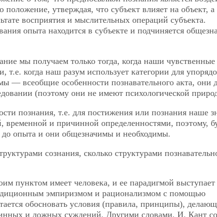
о положение, утверждая, что субъект влияет на объект, а
льтате восприятия и мыслительных операций субъекта.
вания опыта находится в субъекте и подчиняется общез
нание мы получаем только тогда, когда наши чувственные
, т.е. когда наш разум использует категории для упоряд
мы — всеобщие особенности познавательного акта, они
едовании (поэтому они не имеют психологической приро
ти познания, т.е. для постижения или познания наше з
й, временной и причинной определенностями, поэтому, б
 до опыта и они общезначимы и необходимы.
структурами сознания, сколько структурами познавательн
им пунктом имеет человека, и ее парадигмой выступает
традиционным эмпиризмом и рационализмом с помощью
тается обосновать условия (правила, принципы), делаю
нных и ложных суждений. Другими словами, И. Кант со