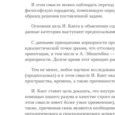
В этом смысле можно наблюдать переход 
философскую парадигму, помогающую опред
образец решения поставленной задачи.
Основная цель И. Канта в объяснении со
данные категории выступают предпосылкам
С данными принципами априорности прос
идеалистической точки зрения, что оттолкн
ориентации, в том числе и А. Эйнштейна — 
априорности. Долгое время этот принцип ра
Тем не менее, любое научное исследова
(предпосылках) и в этом смысле И. Кант ока
пространства, времени, а также причинность
И. Кант ставит цель доказать, что внутр
помощью нашего разума в качестве строго н
этом смысле имеет более узкое применение),
также, причинная связь являются необходи
онтологического и гносеологического аспект