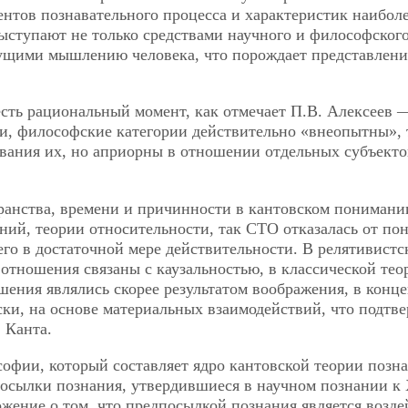
ентов познавательного процесса и характеристик наибол
ыступают не только средствами научного и философског
ущими мышлению человека, что порождает представлени
сть рациональный момент, как отмечает П.В. Алексеев 
ки, философские категории действительно «внеопытны», т
ания их, но априорны в отношении отдельных субъекто
транства, времени и причинности в кантовском понимани
ний, теории относительности, так СТО отказалась от по
го в достаточной мере действительности. В релятивистс
тношения связаны с каузальностью, в классической тео
шения являлись скорее результатом воображения, в конц
ки, на основе материальных взаимодействий, что подтв
 Канта.
офии, который составляет ядро кантовской теории позна
осылки познания, утвердившиеся в научном познании к
жение о том, что предпосылкой познания является возде