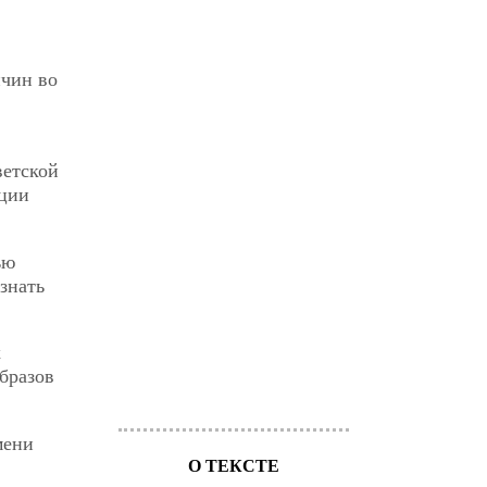
ичин во
ветской
иции
ью
знать
х
бразов
мени
О ТЕКСТЕ