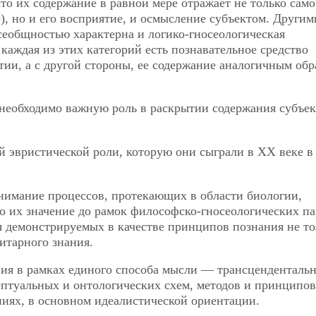
что их содержание в равной мере отражает не только само
), но и его восприятие, и осмысление субъектом. Другим
всеобщностью характерна и логико-гносеологическая
 каждая из этих категорий есть познавательное средство
ии, а с другой стороны, ее содержание аналогичным обр
необходимо важную роль в раскрытии содержания субъек
ой эвристической роли, которую они сыграли в ХХ веке в
нимание процессов, протекающих в области биологии,
о их значение до рамок философско-гносеологических п
я демонстрируемых в качестве принципов познания не то
итарного знания.
ия в рамках единого способа мысли — трансценденталь
птуальных и онтологических схем, методов и принципов
иях, в основном идеалистической ориентации.