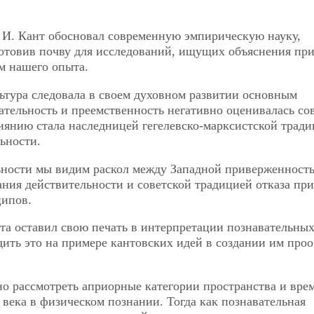
о И. Кант обосновал современную эмпирическую науку,
готовив почву для исследований, ищущих объяснения пр
ом нашего опыта.
льтура следовала в своем духовном развитии основным
ательность и преемственность негативно оценивалась со
иянию стала наследницей гегелевско-марксистской трад
ьности.
льности мы видим раскол между Западной приверженност
ния действительности и советской традицией отказа при
ципов.
нта оставил свою печать в интерпретации познавательны
ить это на примере кантовских идей в создании им проо
но рассмотреть априорные категории пространства и вре
века в физическом познании. Тогда как познавательная