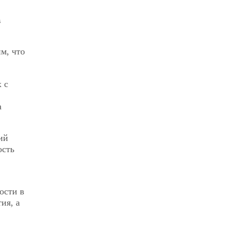
в
м, что
 с
а
ий
ость
ости в
ия, а