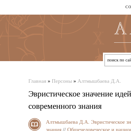
С
Главная
»
Персоны
»
Алтмышбаева Д.А.
Вы
Эвристическое значение идей
здесь
современного знания
Алтмышбаева Д.А.
Эвристическое зн
знания
//
Общечеловеческое и нацио