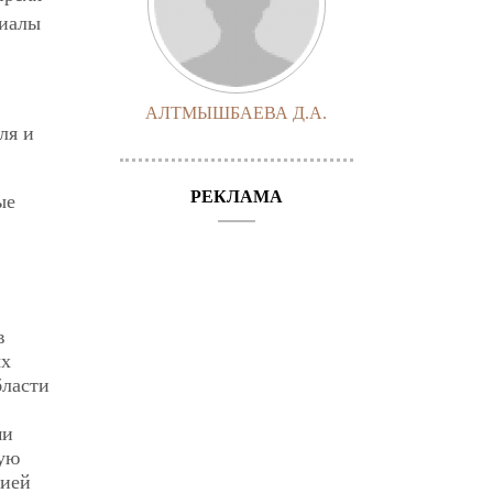
риалы
АЛТМЫШБАЕВА Д.А.
ля и
РЕКЛАМА
ые
в
ых
бласти
ми
ную
рией