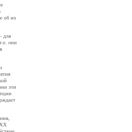
ее
о
е об их
— для
.е. они
в
и
нятия
кой
рии эти
епции
ерждает
ния,
 ХХ
йствие