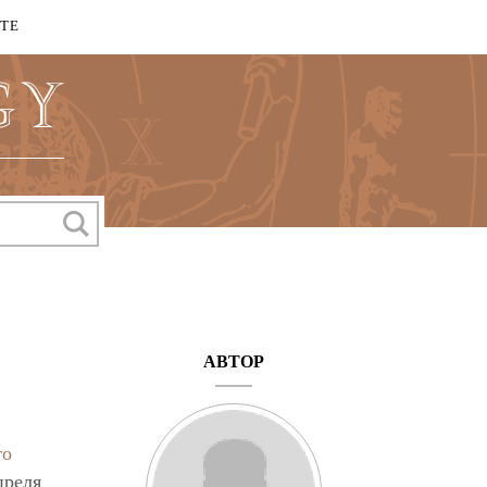
КТЕ
АВТОР
го
преля