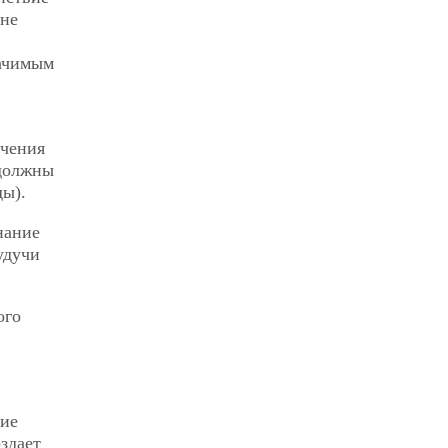
 не
начимым
очения
 должны
ды).
нание
удучи
ого
щие
здает