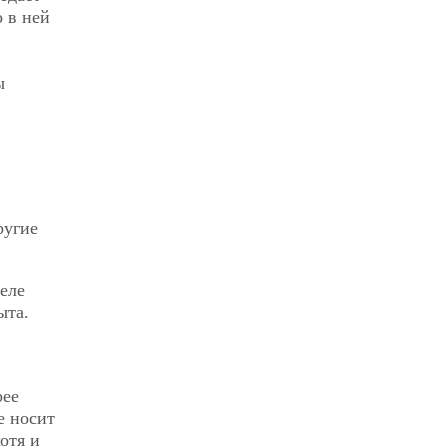
 в ней
ы
ругие
еле
ыта.
рее
е носит
отя и