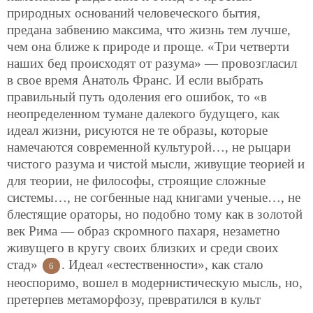
природных оснований человеческого бытия,
предана забвению максима, что жизнь тем лучше,
чем она ближе к природе и проще. «Три четверти
наших бед происходят от разума» — провозгласил
в свое время Анатоль Франс. И если выбрать
правильный путь одоления его ошибок, то «в
неопределенном тумане далекого будущего, как
идеал жизни, рисуются не те образы, которые
намечаются современной культурой…, не рыцари
чистого разума и чистой мысли, живущие теорией и
для теории, не философы, строящие сложные
системы…, не согбенные над книгами ученые…, не
блестящие ораторы, но подобно тому как в золотой
век Рима — образ скромного пахаря, незаметно
живущего в кругу своих близких и среди своих
стад»
. Идеал «естественности», как стало
6
неоспоримо, вошел в модернистическую мысль, но,
претерпев метаморфозу, превратился в культ