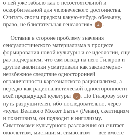
о ней уже забыло как о несостоятельной и
оскорбительной для человеческого достоинства.
Считать своим предком какую-нибудь обезьяну,
право, не блистательная генеалогия»
.
4
Оставив в стороне проблему значения
сенсуалистического материализма в процессе
формирования новой культуры и ее идеологии, еще
раз подчеркнем, что сам выход на него Гиляров и
другие аналитики усматривали как закономерно-
неизбежное следствие односторонней
ограниченности картезианского рационализма, а
нередко как рационалистической односторонности
всей предыдущей культуры
. По Гилярову этот
5
путь разрушителен, ибо последовательно, через
«культ Великого Может Быть» (Ренан), скептицизм
и позитивизм, он подводит к нигилизму.
Симптомами культурного разложения он считает
оккультизм, мистицизм, символизм — все вместе