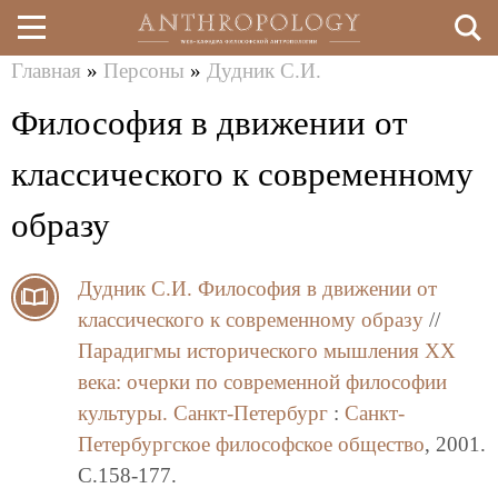
Главная
»
Персоны
»
Дудник С.И.
Перейти
Вы
Философия в движении от
к
здесь
основному
классического к современному
содержанию
образу
Дудник С.И.
Философия в движении от
классического к современному образу
//
Парадигмы исторического мышления ХХ
века: очерки по современной философии
культуры.
Санкт-Петербург
:
Санкт-
Петербургское философское общество
, 2001.
C.158-177.