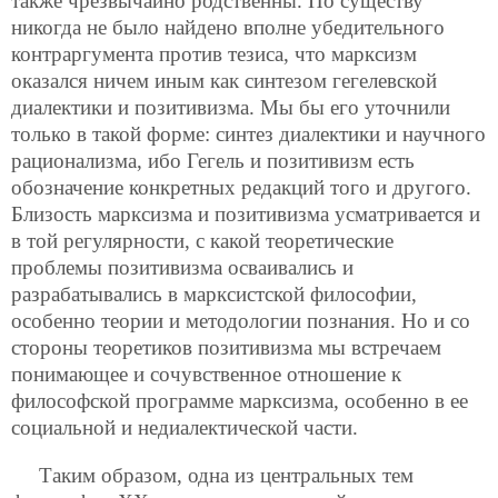
также чрезвычайно родственны. По существу
никогда не было найдено вполне убедительного
контраргумента против тезиса, что марксизм
оказался ничем иным как
синтезом гегелевской
диалектики и позитивизма. Мы бы его уточнили
только в такой форме: синтез диалектики и научного
рационализма, ибо Гегель и позитивизм есть
обозначение конкретных редакций того и другого.
Близость марксизма и позитивизма усматривается и
в той регулярности, с какой теоретические
проблемы позитивизма осваивались и
разрабатывались в марксистской философии,
особенно теории и методологии познания. Но и со
стороны теоретиков позитивизма мы встречаем
понимающее и сочувственное отношение к
философской программе марксизма, особенно в ее
социальной и недиалектической части.
Таким образом, одна из центральных тем