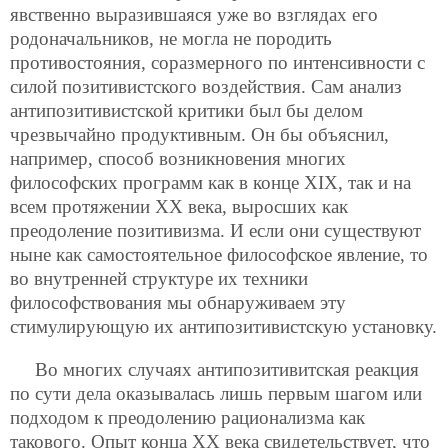
явственно выразившаяся уже во взглядах его
родоначальников, не могла не породить
противостояния, соразмерного по интенсивности с
силой позитивистского воздействия. Сам анализ
антипозитивистской критики был бы делом
чрезвычайно продуктивным. Он бы объяснил,
например, способ возникновения многих
философских программ как в конце ХIХ, так и на
всем протяжении XX века, выросших как
преодоление позитивизма. И если они существуют
ныне как самостоятельное философское явление, то
во внутренней структуре их техники
философствования мы обнаруживаем эту
стимулирующую их антипозитивистскую установку.
Во многих случаях антипозитивитская реакция
по сути дела оказывалась лишь первым шагом или
подходом к преодолению рационализма как
такового. Опыт конца XX века свидетельствует, что