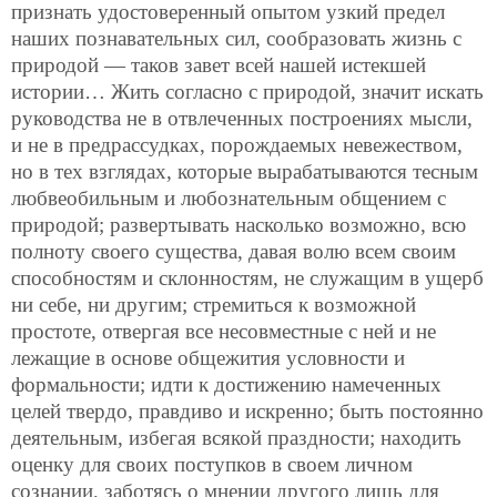
признать удостоверенный опытом узкий предел
наших познавательных сил, сообразовать жизнь с
природой — таков завет всей нашей истекшей
истории… Жить согласно с природой, значит искать
руководства не в отвлеченных построениях мысли,
и не в предрассудках, порождаемых невежеством,
но в тех
взглядах, которые вырабатываются тесным
любвеобильным и любознательным общением с
природой; развертывать насколько возможно, всю
полноту своего существа, давая волю всем своим
способностям и склонностям, не служащим в ущерб
ни себе, ни другим; стремиться к возможной
простоте, отвергая все несовместные с ней и не
лежащие в основе общежития условности и
формальности; идти к достижению намеченных
целей твердо, правдиво и искренно; быть постоянно
деятельным, избегая всякой праздности; находить
оценку для своих поступков в своем личном
сознании, заботясь о мнении другого лишь для