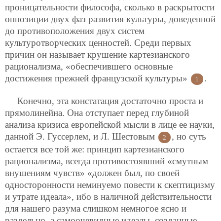
проницательности философа, сколько в раскрытости
оппозиции двух фаз развития культуры, доведенной
до противоположения двух систем
культуротворческих ценностей. Среди первых
причин он называет крушение картезианского
рационализма, «обеспечившего основные
достижения прежней французской культуры»
.
1
Конечно, эта констатация достаточно проста и
прямолинейна. Она отступает перед глубиной
анализа кризиса европейской мысли в лице ее науки,
данной Э. Гуссерлем, и Л. Шестовым
, но суть
2
остается все той же: принцип картезианского
рационализма, всегда противостоявший «смутным
внушениям чувств» «должен был, по своей
односторонности неминуемо повести к скептицизму
и утрате идеала», ибо в наличной действительности
для нашего разума слишком немногое ясно и
раздельно, а самоочевидные идеалы, созданные