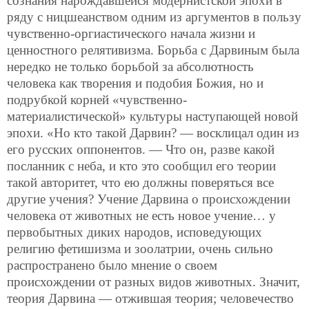
сознания нарождавшейся модернистской эпохи в
ряду с ницшеанством одним из аргументов в пользу
чувственно-оргиастического начала жизни и
ценностного релятивизма. Борьба с Дарвиным была
нередко не только борьбой за абсолютность
человека как творения и подобия Божия, но и
подрубкой корней «чувственно-
материалистической» культуры наступающей новой
эпохи. «Но кто такой Дарвин? — восклицал один из
его русских оппонентов. — Что он, разве какой
посланник с неба, и кто это сообщил его теории
такой авторитет, что ею должны поверяться все
другие учения? Учение Дарвина о происхождении
человека от животных не есть новое учение… у
первобытных диких народов, исповедующих
религию фетишизма и зоолатрии, очень сильно
распространено было мнение о своем
происхождении от разных видов животных. Значит,
теория Дарвина — отжившая теория; человечество