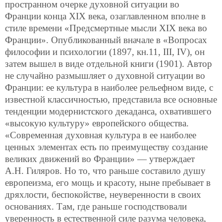
пространном очерке духовной ситуации во
Франции конца XIX века, озаглавленном вполне в
стиле времени «Предсмертные мысли XIX века во
Франции». Опубликованный вначале в «Вопросах
философии и психологии (1897, кн.11, III, IV), он
затем вышел в виде отдельной книги (1901). Автор
не случайно размышляет о духовной ситуации во
Франции: ее культура в наиболее рельефном виде, с
известной классичностью, представила все основные
тенденции модернистского декаданса, охватившего
«высокую культуру» европейского общества.
«Современная духовная культура в ее наиболее
ценных элементах есть по преимуществу создание
великих движений во Франции» — утверждает
А.Н. Гиляров. Но то, что раньше составило душу
европеизма, его мощь и красоту, ныне пребывает в
дряхлости, беспокойстве, неуверенности в своих
основаниях. Там, где раньше господствовали
уверенность в естественной силе разума человека,