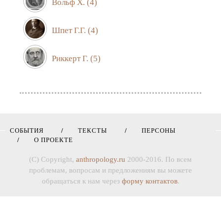
Вольф Х.
(4)
Шпет Г.Г.
(4)
Риккерт Г.
(5)
СОБЫТИЯ
ТЕКСТЫ
ПЕРСОНЫ
О ПРОЕКТЕ
(C) Copyright,
anthropology.ru
2000-2016. По всем
проблемам, вопросам и предложениям вы можете
обращаться к нам через
форму контактов
.