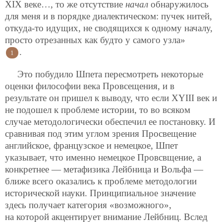
XIX веке…, то же отсутствие
начал
обнаружилось
для меня и в порядке диалектическом: пучек нитей,
откуда-то идущих, не сводящихся к одному началу,
просто отрезанных как будто у самого узла»
.
1
Это побудило Шпета пересмотреть некоторые
оценки философии века Провсещения, и в
результате он пришел к выводу, что если XYIII век и
не подошел к проблеме истории, то во всяком
случае методологически обеспечил ее постановку. И
сравнивая под этим углом зрения Просвещение
английское, французское и немецкое, Шпет
указывает, что именно немецкое Провсвщение, а
конкретнее — метафизика Лейбница и Вольфа —
ближе всего оказались к проблеме методологии
исторической науки. Принципиальное значение
здесь получает категория «возможного»,
на которой акцентирует внимание Лейбниц. Вслед