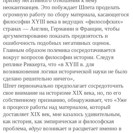
призму негативного отношения к нему
неокантианцев. Это побуждает Шпета проделать
огромную работу по сбору материала, касающегося
философии XYIII века в ведущих «философских»
странах — Англии, Германии и Франции, чтобы
аргументированно показать предвзятость и
ошибочность подобных негативных оценок.
Главным образом полемика сосредотачивается
вокруг вопросов философии истории. Следуя
реплике Риккерта, что «в XYIII в. для
возникновения логики исторической науки не было
сделано решительно ничего»,
Шпет первоначально предполагает сосредоточить
свое внимание на историзме XIX века, но, по его
собственному признанию, обнаруживает, что «Уже
в процессе работы над материалом, который
доставляет XIX век, мне казалось удивительным,
как история, как эмпирическая и философская
проблема,
вдруг
возникает и расцветает именно в