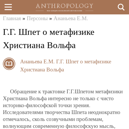
Главная
»
Персоны
»
Ананьева Е.М.
Перейти
Вы
Г.Г. Шпет о метафизике
к
здесь
основному
Христиана Вольфа
содержанию
Ананьева Е.М.
Г.Г. Шпет о метафизике
Христиана Вольфа
Обращение к трактовке Г.Г.Шпетом метафизики
Христиана Вольфа интересно не только с чисто
историко-философской точки зрения.
Исследователями творчества Шпета неоднократно
отмечалось, сколь созвучными проблемам,
волнующим современную философскую мысль,