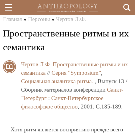
Главная
»
Персоны
»
Чертов Л.Ф.
Перейти
Вы
Пространственные ритмы и их
к
здесь
основному
семантика
содержанию
Чертов Л.Ф.
Пространственные ритмы и их
семантика
//
Серия “Symposium”
,
Социальная аналитика ритма.
, Выпуск 13 /
Сборник материалов конференции
Санкт-
Петербург
:
Санкт-Петербургское
философское общество
, 2001. C.185-189.
Хотя ритм является восприятию прежде всего