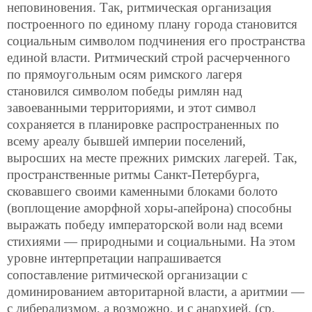
неповиновения. Так, ритмическая организация
построенного по единому плану города становится
социальным символом подчинения его пространства
единой власти. Ритмический строй расчерченного
по прямоугольным осям римского лагеря
становился символом победы римлян над
завоеванными территориями, и этот символ
сохраняется в планировке распространенных по
всему ареалу бывшей империи поселений,
выросших на месте прежних римских лагерей. Так,
пространственные ритмы Санкт-Петербурга,
сковавшего своими каменными блоками болото
(воплощение аморфной хоры-апейрона) способны
выражать победу императорской воли над всеми
стихиями — природными и социальными. На этом
уровне интерпретации напрашивается
сопоставление ритмической организации с
доминированием авторитарной власти, а аритмии —
с либерализмом, а возможно, и с анархией. (ср.