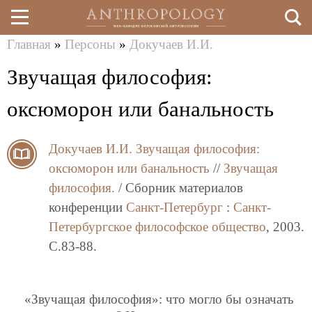
Главная
»
Персоны
»
Докучаев И.И.
Перейти
Вы
Звучащая философия:
к
здесь
основному
оксюморон или банальность
содержанию
Докучаев И.И.
Звучащая философия:
оксюморон или банальность
//
Звучащая
философия.
/ Сборник материалов
конференции
Санкт-Петербург
:
Санкт-
Петербургское философское общество
, 2003.
C.83-88.
«Звучащая философия»: что могло бы означать